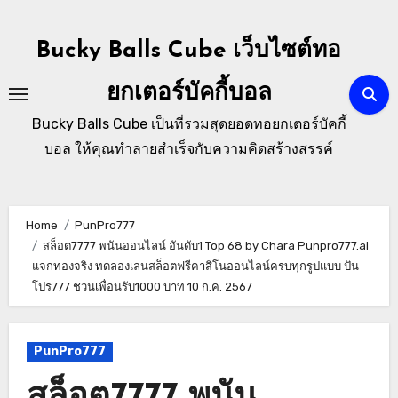
Skip
to
Bucky Balls Cube เว็บไซต์ทอ
content
ยกเตอร์บัคกี้บอล
Bucky Balls Cube เป็นที่รวมสุดยอดทอยกเตอร์บัคกี้
บอล ให้คุณทำลายสำเร็จกับความคิดสร้างสรรค์
Home
PunPro777
สล็อต7777 พนันออนไลน์ อันดับ1 Top 68 by Chara Punpro777.ai
แจกทองจริง ทดลองเล่นสล็อตฟรีคาสิโนออนไลน์ครบทุกรูปแบบ ปัน
โปร777 ชวนเพื่อนรับ1000 บาท 10 ก.ค. 2567
PunPro777
สล็อต7777 พนัน