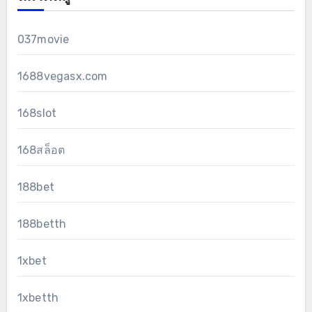
037movie
1688vegasx.com
168slot
168สล็อต
188bet
188betth
1xbet
1xbetth