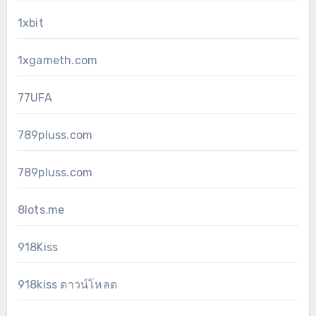
1xbit
1xgameth.com
77UFA
789pluss.com
789pluss.com
8lots.me
918Kiss
918kiss ดาวน์โหลด