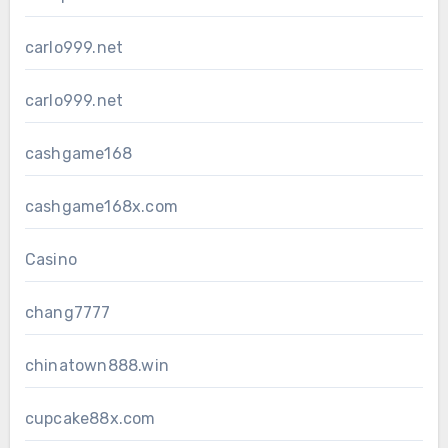
carlo999.net
carlo999.net
cashgame168
cashgame168x.com
Casino
chang7777
chinatown888.win
cupcake88x.com