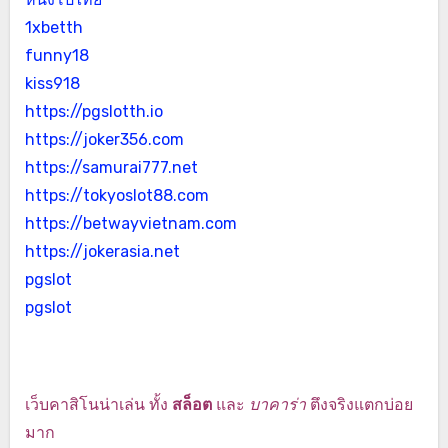
1xbetth
funny18
kiss918
https://pgslotth.io
https://joker356.com
https://samurai777.net
https://tokyoslot88.com
https://betwayvietnam.com
https://jokerasia.net
pgslot
pgslot
เว็บคาสิโนน่าเล่น ทั้ง
สล็อต
และ
บาคาร่า
ตึงจริงแตกบ่อย
มาก