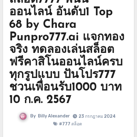
ออนไลน์ อันดับ1 Top
68 by Chara
Punpro777.ai แจกทอง
จริง ทดลองเล่นสล็อต
ฟรีคาสิโนออนไลน์ครบ
ทุกรูปแบบ ปันโปร777
ชวนเพื่อนรับ1000 บาท
10 ก.ค. 2567
By
Billy Alexander
23 กรกฎาคม 2024
#777 สล็อต