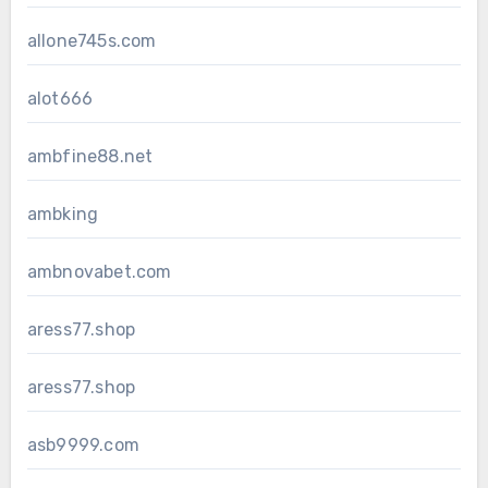
allone745s.com
alot666
ambfine88.net
ambking
ambnovabet.com
aress77.shop
aress77.shop
asb9999.com