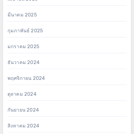
มีนาคม 2025
กุมภาพันธ์ 2025
มกราคม 2025
ธันวาคม 2024
พฤศจิกายน 2024
ตุลาคม 2024
กันยายน 2024
สิงหาคม 2024