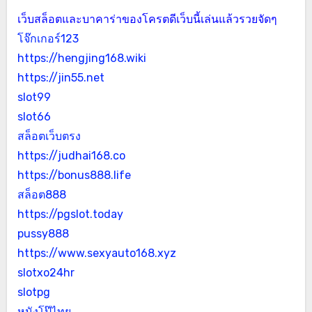
เว็บสล็อตและบาคาร่าของโครตดีเว็บนี้เล่นแล้วรวยจัดๆ
โจ๊กเกอร์123
https://hengjing168.wiki
https://jin55.net
slot99
slot66
สล็อตเว็บตรง
https://judhai168.co
https://bonus888.life
สล็อต888
https://pgslot.today
pussy888
https://www.sexyauto168.xyz
slotxo24hr
slotpg
หนังโป๊ไทย