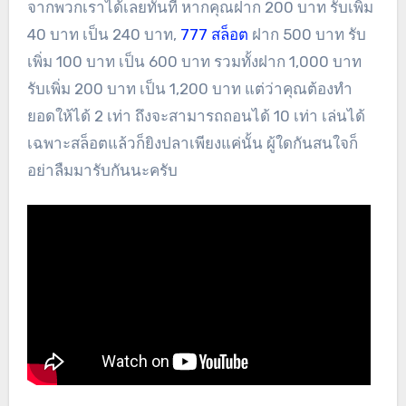
จากพวกเราได้เลยทันที หากคุณฝาก 200 บาท รับเพิ่ม
40 บาท เป็น 240 บาท,
777 สล็อต
ฝาก 500 บาท รับ
เพิ่ม 100 บาท เป็น 600 บาท รวมทั้งฝาก 1,000 บาท
รับเพิ่ม 200 บาท เป็น 1,200 บาท แต่ว่าคุณต้องทำ
ยอดให้ได้ 2 เท่า ถึงจะสามารถถอนได้ 10 เท่า เล่นได้
เฉพาะสล็อตแล้วก็ยิงปลาเพียงแค่นั้น ผู้ใดกันสนใจก็
อย่าลืมมารับกันนะครับ