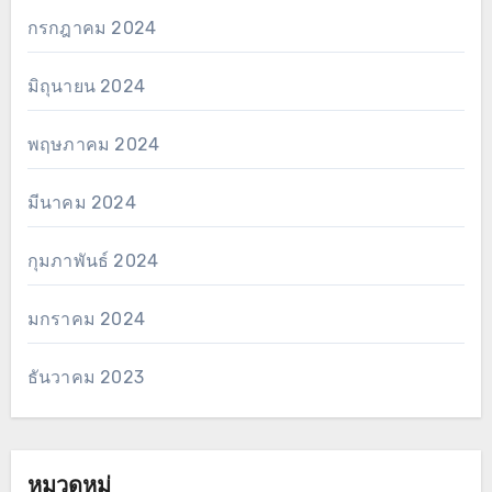
กรกฎาคม 2024
มิถุนายน 2024
พฤษภาคม 2024
มีนาคม 2024
กุมภาพันธ์ 2024
มกราคม 2024
ธันวาคม 2023
หมวดหมู่