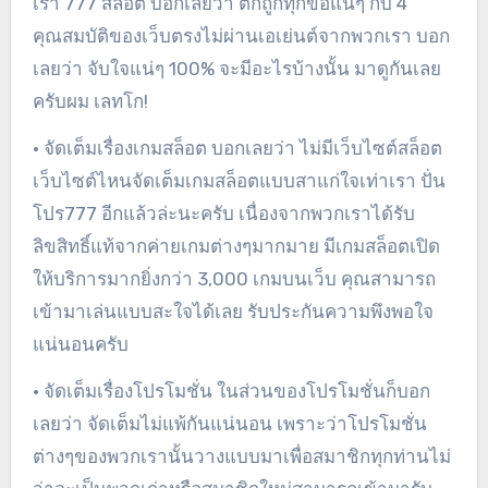
เรา 777 สล็อต บอกเลยว่า ติ๊กถูกทุกข้อแน่ๆ กับ 4
คุณสมบัติของเว็บตรงไม่ผ่านเอเย่นต์จากพวกเรา บอก
เลยว่า จับใจแน่ๆ 100% จะมีอะไรบ้างนั้น มาดูกันเลย
ครับผม เลทโก!
• จัดเต็มเรื่องเกมสล็อต บอกเลยว่า ไม่มีเว็บไซต์สล็อต
เว็บไซต์ไหนจัดเต็มเกมสล็อตแบบสาแก่ใจเท่าเรา ปั่น
โปร777 อีกแล้วล่ะนะครับ เนื่องจากพวกเราได้รับ
ลิขสิทธิ์แท้จากค่ายเกมต่างๆมากมาย มีเกมสล็อตเปิด
ให้บริการมากยิ่งกว่า 3,000 เกมบนเว็บ คุณสามารถ
เข้ามาเล่นแบบสะใจได้เลย รับประกันความพึงพอใจ
แน่นอนครับ
• จัดเต็มเรื่องโปรโมชั่น ในส่วนของโปรโมชั่นก็บอก
เลยว่า จัดเต็มไม่แพ้กันแน่นอน เพราะว่าโปรโมชั่น
ต่างๆของพวกเรานั้นวางแบบมาเพื่อสมาชิกทุกท่านไม่