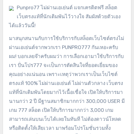
Punpro77 ไม่ผ่านเอเย่นต์ แจกเครดิตฟรี สล็อต
เว็บตรงแท้ที่นักเดิมพันไว้วางใจ สัมผัสด้วยตัวเอง
ได้แล้ววันนี้!
มาสนุกสนานกับการใช้บริการกับสล็อตเว็บไซต์ตรงไม่
ผ่านเอเย่นต์จากพวกเรา PUNPRO777 กันเหอะครับ
ผม! บอกเลยจ๊าครับผมว่า การเลือกเอามาใช้บริการกับ
เรา ปั่นโปร777 จะเป็นการตัดสินใจที่ยอดเยี่ยมของ
คุณอย่างแน่นอน เพราะเหตุว่าพวกเราเป็นเว็บไซต์
ตรงแท้ 100% ไม่ผ่านเอเย่นต์ ไม่ผ่านตัวกลาง เว็บตรง
แท้ที่นักเดิมพันโดยมากไว้เนื้อเชื่อใจ เปิดให้บริการมา
นานกว่า 2 ปี มีฐานสมาชิกมากกว่า 300,000 USER มี
เกม 777 สล็อต เปิดให้บริการมากกว่า 3,000 เกม
สามารถเล่นบนเว็บได้เลยในทันที ไม่ต้องดาวน์โหลด
หรือติดตั้งให้เสียเวลา มาพร้อมโปรโมชั่นรวมทั้ง