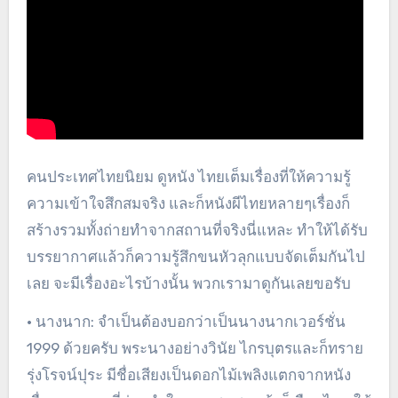
คนประเทศไทยนิยม ดูหนัง ไทยเต็มเรื่องที่ให้ความรู้
ความเข้าใจสึกสมจริง และก็หนังผีไทยหลายๆเรื่องก็
สร้างรวมทั้งถ่ายทำจากสถานที่จริงนี่แหละ ทำให้ได้รับ
บรรยากาศแล้วก็ความรู้สึกขนหัวลุกแบบจัดเต็มกันไป
เลย จะมีเรื่องอะไรบ้างนั้น พวกเรามาดูกันเลยขอรับ
• นางนาก: จำเป็นต้องบอกว่าเป็นนางนากเวอร์ชั่น
1999 ด้วยครับ พระนางอย่างวินัย ไกรบุตรและก็ทราย
รุ่งโรจน์ปุระ มีชื่อเสียงเป็นดอกไม้เพลิงแตกจากหนัง