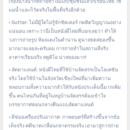
เรื่องนางนากที่ถ่ายทำในแถบชุมชนแล้วก็เรือนไทย ใช้
แม่น้ำและก็วัดจริงในพื้นที่จริงอีกด้วย
• Sutter: ไม่มีผู้ใดไม่รู้จักชัตเตอร์ กดติดวิญญาณอย่าง
แน่นอน เพราะว่านี่เป็นหนังผีไทยที่บอกเลยว่า ทำให้
วงการถ่ายรูป ห้องแดงในตำนาน ดูน่าสยดสยองขึ้น
มากมายเลยล่ะครับผม การถ่ายทำในสถานที่จริง
อาคารเรียนจริง สตูดิโอ น่าสยองมาก!
• ลัดดาแลนด์: หนังผีไทยที่ใช้บ้านจัดสรรเป็นโลเคชัน
จริง โดยใช้บ้านในจังหวัดเชียงใหม่ที่มาเพิ่มความ
หลอนรวมทั้งความน่ากลัวให้กับหนังประเด็นนี้มากเพิ่ม
ขึ้น คนไหนกันที่อยู่ในหมู่บ้านจัดสรรต้องเข้าใจ
บรรยากาศตอนกลางคืนแบบลัดดาแลนด์
• ผีช่องเครื่องปรับอากาศ: ภาพยนตร์ที่สร้างขึ้นจากข้อ
เท็จจริง คดีฆาตเกลื่อนกลาดรรมจริง เอามาสู่การถ่าย