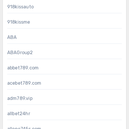
918kissauto
918kissme
ABA
ABAGroup2
abbet789.com
acebet789.com
adm789.vip
allbet24hr
allone745s.com