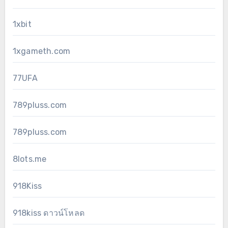
1xbit
1xgameth.com
77UFA
789pluss.com
789pluss.com
8lots.me
918Kiss
918kiss ดาวน์โหลด