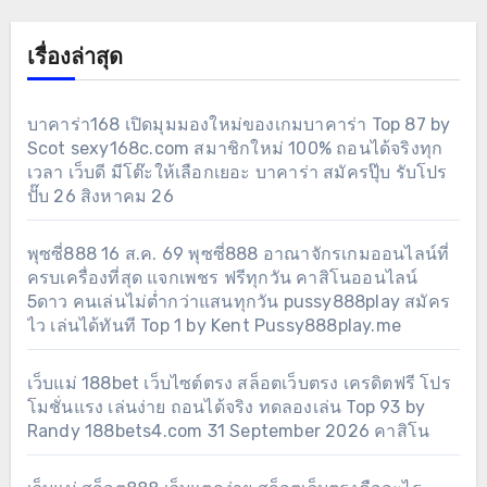
เรื่องล่าสุด
บาคาร่า168 เปิดมุมมองใหม่ของเกมบาคาร่า Top 87 by
Scot sexy168c.com สมาชิกใหม่ 100% ถอนได้จริงทุก
เวลา เว็บดี มีโต๊ะให้เลือกเยอะ บาคาร่า สมัครปุ๊บ รับโปร
ปั๊บ 26 สิงหาคม 26
พุซซี่888 16 ส.ค. 69 พุซซี่888 อาณาจักรเกมออนไลน์ที่
ครบเครื่องที่สุด แจกเพชร ฟรีทุกวัน คาสิโนออนไลน์
5ดาว คนเล่นไม่ต่ำกว่าแสนทุกวัน pussy888play สมัคร
ไว เล่นได้ทันที Top 1 by Kent Pussy888play.me
เว็บแม่ 188bet เว็บไซต์ตรง สล็อตเว็บตรง เครดิตฟรี โปร
โมชั่นแรง เล่นง่าย ถอนได้จริง ทดลองเล่น Top 93 by
Randy 188bets4.com 31 September 2026 คาสิโน