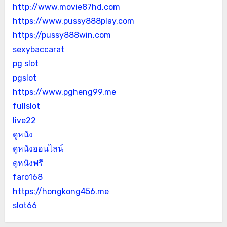
http://www.movie87hd.com
https://www.pussy888play.com
https://pussy888win.com
sexybaccarat
pg slot
pgslot
https://www.pgheng99.me
fullslot
live22
ดูหนัง
ดูหนังออนไลน์
ดูหนังฟรี
faro168
https://hongkong456.me
slot66