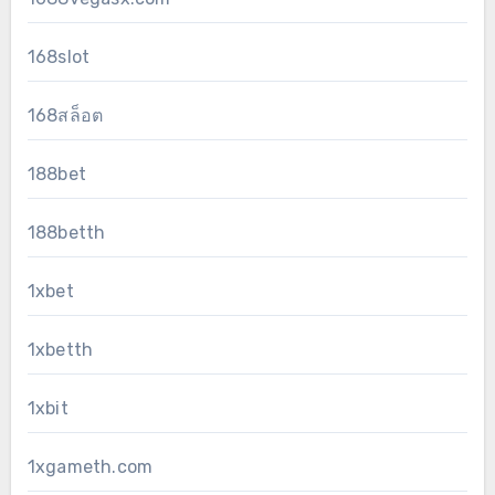
168slot
168สล็อต
188bet
188betth
1xbet
1xbetth
1xbit
1xgameth.com