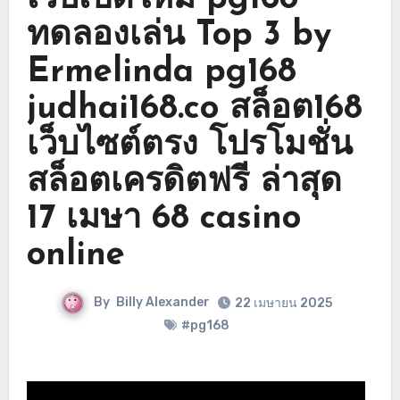
ทดลองเล่น Top 3 by
Ermelinda pg168
judhai168.co สล็อต168
เว็บไซต์ตรง โปรโมชั่น
สล็อตเครดิตฟรี ล่าสุด
17 เมษา 68 casino
online
By
Billy Alexander
22 เมษายน 2025
#pg168