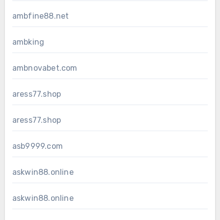
ambfine88.net
ambking
ambnovabet.com
aress77.shop
aress77.shop
asb9999.com
askwin88.online
askwin88.online