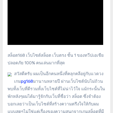
สล็อต168 เว็บไซต์สล็อต เว็บตรง ชั้น 1 ของทวีปเอเชีย
ปลอดภัย 100% คนเล่นมากที่สุด
สวัสดีครับ ผมเป็นอีกคนหนึ่งที่คลุกคลีอยู่กับแวดวง
เกม
pg168
มานานหลายปี ผ่านเว็บไซต์นับไม่ถ้วน
พบทั้งเว็บที่ดีรวมทั้งเว็บไซต์ที่ไม่น่าไว้ใจ แม้กระนั้นใน
พักหลังๆผมได้มารู้จักกับเว็บที่ชื่อว่า สล็อต ซึ่งจำต้อง
บอกเลยว่าเป็นเว็บไซต์ที่สร้างความตรึงใจให้กับผม
แบบสุดๆไม่ใช่แค่เรื่องของความสนุกจากเกมสล็อตที่มี