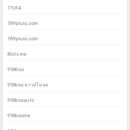
77UFA
789pluss.com
789pluss.com
8lots.me
918Kiss
918kiss ดาวน์โหลด
918kissauto
918kissme