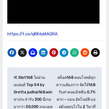
https://t.co/qBK6d4AQRA
แนะแนว
Slot168 ไม่ผ่าน
สล็อต168 ตอบโจทย์ทุก
เรื่อง
เอเย่นต์ Top 54 by
ความต้องการ จัดให้168
Gretta judhai168.win
รับค่าคอมมิชชั่น 0.7%
ขาประจำรับ 300 มีเกม
ฝาก – ถอน อัตโนมัติ แอ
มากว่า 50,000 เกมแอด
ดมินตอบไวใน 2 วินาที