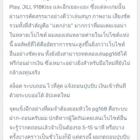
Play, JILI, 918Kiss และอีกเยอะแยะ ซึ่งแต่ละเกมนั้น
ผ่านการคัดสรรมาอย่างดีว่าเล่นสนุก ภาพงาม เสียงชัด
รวมทั้งที่สำคัญคือ “แตกง่าย” มากกว่าที่ผมเคยเจอมา
ในหลายเว็บไซต์ ผมลองเล่นหลายค่ายในเว็บไซต์แห่ง
นี้ ผลลัพธ์ที่ได้คืออัตราการชนะสูงขึ้นยิ่งกว่าเว็บไซต์
อื่นอย่างชัดเจน ทั้งยังยังสามารถทดลองเล่นpg168ได้
ฟรีก่อนฝากเงิน ซึ่งเหมาะอย่างยิ่งสำหรับมือใหม่ที่ยังไม่
กล้าลงทุนจริง
สล็อต ระบบถอน ไวที่สุด แจ้งถอนปุบปับ เงินเข้าทันที
ด้วยระบบออโต้ อัปเดตใหม่
จุดแข็งอีกอย่างที่ผมจำต้องยอมหัวใจ pg168 คือระบบ
ฝาก-ถอนครับผม ปกติหากผู้ใดกันเคยเล่นเว็บไซต์อื่น
จะรู้ว่ากดถอนแล้วจำเป็นต้องรอ 5-15 นาที หรือบาง
ครั้งบางคราวเป็นชั่วโมงก็มี แต่ตรงนี้ ผมกดถอนปุบปับ