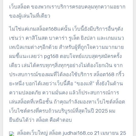
เว็บสล็อต ของพวกเราบริการครอบคลุมทุกความอยาก
ของผู้เล่นในที่เดียว
ไม่ใช่แค่เกมสล็อต168แค่นั้น เว็บนี้ยังมีบริการอื่นๆดัง
เช่นว่า คาสิโนสด บาคาร่า รูเล็ต ยิงปลา และเกมแนว
เทเบิลเกมต่างๆอีกด้วย สำหรับผู้ที่ถูกใจความมากมาย
ผมชี้แนะเลยว่า pg168 ตอบโจทย์แบบสุดๆสมัครครั้ง
เดียว เล่นได้ครบทุกๆสิ่งทุกๆอย่างไม่ต้องโยกเงิน จาก
ประสบการณ์ของผมที่ได้ลองใช้บริการ สล็อต168 กริ้ว
ยะหนึ่ง บอกได้เลยว่าเว็บนี้คือ “ของแท้” ทั้งยังในด้าน
ความปลอดภัย ความมั่นคง แล้วก็ประสบการณ์การ
เล่นสล็อตที่เหนือชั้น ถ้าคุณกำลังมองหาเว็บไซต์สล็อต
เว็บไซต์ตรงที่ครบถ้วนบริบูรณ์ที่สุดในปี 2025 ผม
ยืนยันได้ว่า สล็อต คือคำตอบ
สล็อตเว็บใหญ่ สล็อต judhai168.co 21 เมษายน 25