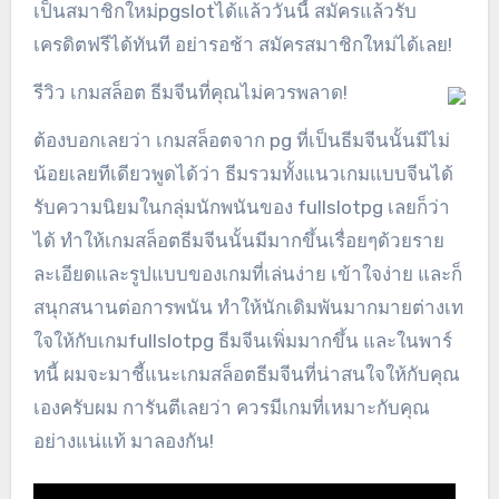
เป็นสมาชิกใหม่pgslotได้แล้ววันนี้ สมัครแล้วรับ
เครดิตฟรีได้ทันที อย่ารอช้า สมัครสมาชิกใหม่ได้เลย!
รีวิว เกมสล็อต ธีมจีนที่คุณไม่ควรพลาด!
ต้องบอกเลยว่า เกมสล็อตจาก pg ที่เป็นธีมจีนนั้นมีไม่
น้อยเลยทีเดียวพูดได้ว่า ธีมรวมทั้งแนวเกมแบบจีนได้
รับความนิยมในกลุ่มนักพนันของ fullslotpg เลยก็ว่า
ได้ ทำให้เกมสล็อตธีมจีนนั้นมีมากขึ้นเรื่อยๆด้วยราย
ละเอียดและรูปแบบของเกมที่เล่นง่าย เข้าใจง่าย และก็
สนุกสนานต่อการพนัน ทำให้นักเดิมพันมากมายต่างเท
ใจให้กับเกมfullslotpg ธีมจีนเพิ่มมากขึ้น และในพาร์
ทนี้ ผมจะมาชี้แนะเกมสล็อตธีมจีนที่น่าสนใจให้กับคุณ
เองครับผม การันตีเลยว่า ควรมีเกมที่เหมาะกับคุณ
อย่างแน่แท้ มาลองกัน!