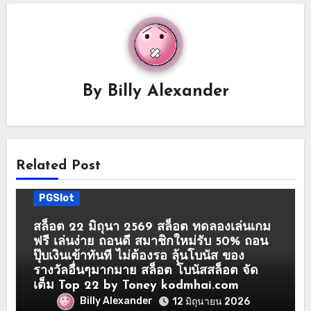
By
Billy Alexander
Related Post
PGSlot
สล็อต 22 มิถุนา 2569 สล็อต ทดลองเล่นเกม
ฟรี เล่นง่าย ถอนดี สมาชิกใหม่รับ 50% ถอน
ปุ๊บเงินเข้าทันที ไม่ต้องรอ ลุ้นโบนัส ของ
รางวัลอื่นๆมากมาย สล็อต โบนัสสล็อต จัด
เต็ม Top 22 by Toney kodmhai.com
Billy Alexander
12 มิถุนายน 2026