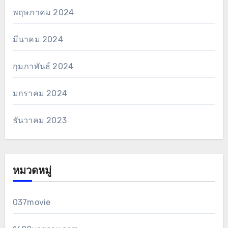
พฤษภาคม 2024
มีนาคม 2024
กุมภาพันธ์ 2024
มกราคม 2024
ธันวาคม 2023
หมวดหมู่
037movie