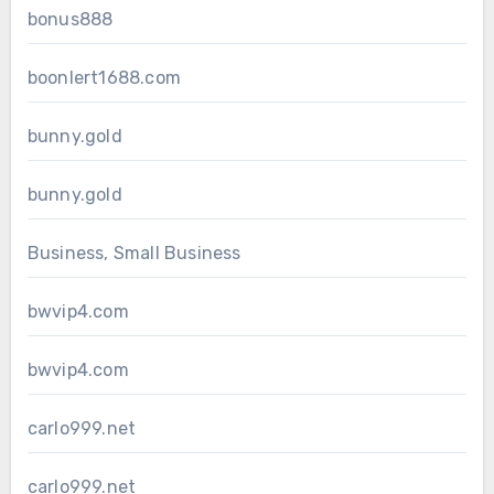
bonus888
boonlert1688.com
bunny.gold
bunny.gold
Business, Small Business
bwvip4.com
bwvip4.com
carlo999.net
carlo999.net