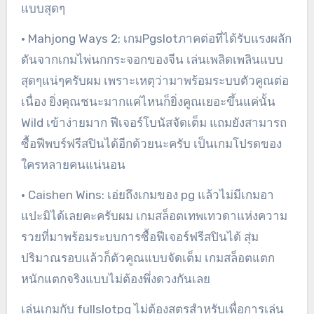
แบบสุดๆ
• Mahjong Ways 2: เกมPgslotภาคต่อที่ได้รับแรงผลัก
ดันจากเกมไพ่นกกระจอกของจีน เล่นเพลิดเพลินแบบ
สุดๆแน่ๆครับผม เพราะเหตุว่ามาพร้อมระบบตัวคูณต่อ
เนื่อง ยิ่งคุณชนะมากแค่ไหนก็ยิ่งคูณเยอะขึ้นแค่นั้น
Wild เข้าง่ายมาก ฟีเจอร์โบนัสจัดเต็ม แถมยังสามารถ
ซื้อฟีพบร์ฟรีสปินได้อีกด้วยนะครับ เป็นเกมโปรดของ
ใครหลายคนแน่นอน
• Caishen Wins: เอ่ยถึงเกมของ pg แล้วไม่มีเกมอา
แปะมิได้เลยคะครับผม เกมสล็อตเทพเทวดาแห่งความ
รวยที่มาพร้อมระบบการซื้อฟีเจอร์ฟรีสปินได้ สุ่ม
ปริมาณรอบแล้วก็ตัวคูณแบบจัดเต็ม เกมสล็อตแตก
หนักแตกจริงแบบไม่ต้องพึ่งดวงกันเลย
เล่นเกมกับ fullslotpg ไม่ต้องสูตรสำหรับเพื่อการเล่น