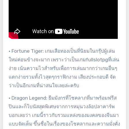
• Fortune Tiger: เกมเสือทองเป็นที่นิยมในกรุ๊ปผู้เล่น
ใหม่ค่อนข้างจะมาก เพราะว่าเป็นเกมfullslotpgที่เล่น
ง่าย เน้นความไวสำหรับเพื่อการเล่นมากกว่าเกมอื่นๆ
แตกง่ายรวมทั้งไวสุดๆกราฟิกงาม เสียงประกอบดี จัด
ว่าเป็นอีกเกมที่น่าสนใจเลยล่ะครับ
• Dragon Legend: ธีมมังกรที่โชคลาภที่มาพร้อมฟรีส
ปินและก็โบนัสสุดพิเศษจากการหมุนวงล้อปลาคาร์พ
บอกเลยว่า เกมนี้ราวกับรวมแหล่งของมงคลของจีนมา
แบบจัดเต็ม ขึ้นชื่อในเรื่องของโชคลากและความมั่งคั่ง