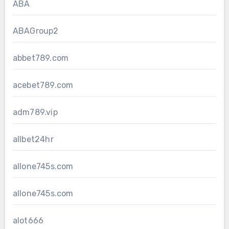
ABA
ABAGroup2
abbet789.com
acebet789.com
adm789.vip
allbet24hr
allone745s.com
allone745s.com
alot666