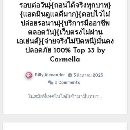
รอบต่อวัน}{ถอนได้จริงทุกบาท}
{แอดมินดูแลดีมาก}{ตอบไวไม่
ปล่อยรอนาน}{บริการมืออาชีพ
ตลอดวัน}{เว็บตรงไม่ผ่าน
เอเย่นต์}{จ่ายจริงไม่ปิดหนี}มั่นคง
ปลอดภัย 100% Top 33 by
Carmella
Billy Alexander
3 สิงหาคม 2025
0 Comments
ในสมัยที่เทคโนโลยีเข้ามามีบทบา…