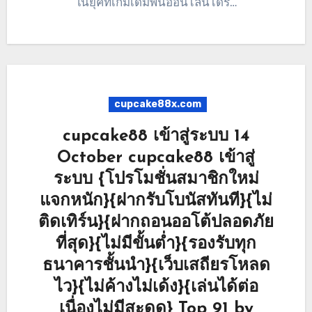
ในยุคที่เกมเดิมพันออนไลน์ได้รั…
cupcake88x.com
cupcake88 เข้าสู่ระบบ 14
October cupcake88 เข้าสู่
ระบบ {โปรโมชั่นสมาชิกใหม่
แจกหนัก}{ฝากรับโบนัสทันที}{ไม่
ติดเทิร์น}{ฝากถอนออโต้ปลอดภัย
ที่สุด}{ไม่มีขั้นต่ำ}{รองรับทุก
ธนาคารชั้นนำ}{เว็บเสถียรโหลด
ไว}{ไม่ค้างไม่เด้ง}{เล่นได้ต่อ
เนื่องไม่มีสะดุด} Top 91 by