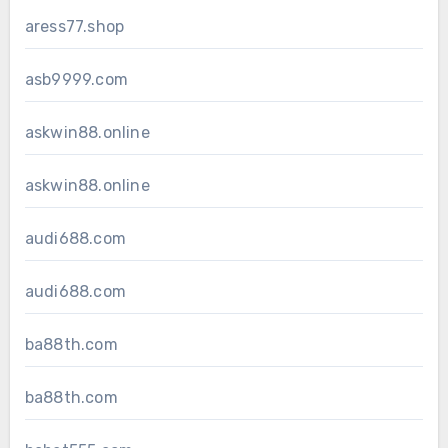
aress77.shop
asb9999.com
askwin88.online
askwin88.online
audi688.com
audi688.com
ba88th.com
ba88th.com