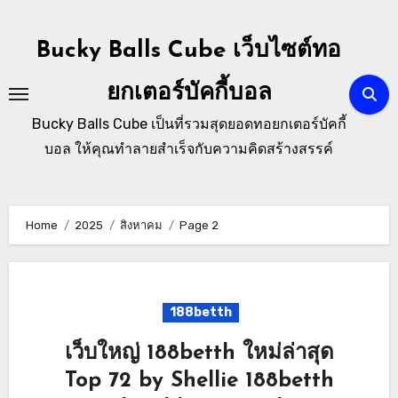
Skip
to
Bucky Balls Cube เว็บไซต์ทอ
content
ยกเตอร์บัคกี้บอล
Bucky Balls Cube เป็นที่รวมสุดยอดทอยกเตอร์บัคกี้
บอล ให้คุณทำลายสำเร็จกับความคิดสร้างสรรค์
Home
2025
สิงหาคม
Page 2
188betth
เว็บใหญ่ 188betth ใหม่ล่าสุด
Top 72 by Shellie 188betth