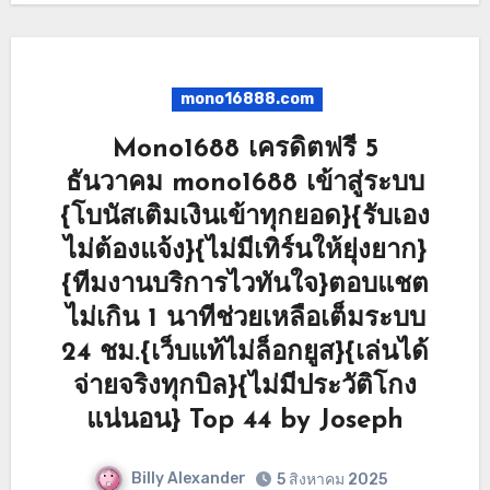
mono16888.com
Mono1688 เครดิตฟรี 5
ธันวาคม mono1688 เข้าสู่ระบบ
{โบนัสเติมเงินเข้าทุกยอด}{รับเอง
ไม่ต้องแจ้ง}{ไม่มีเทิร์นให้ยุ่งยาก}
{ทีมงานบริการไวทันใจ}ตอบแชต
ไม่เกิน 1 นาทีช่วยเหลือเต็มระบบ
24 ชม.{เว็บแท้ไม่ล็อกยูส}{เล่นได้
จ่ายจริงทุกบิล}{ไม่มีประวัติโกง
แน่นอน} Top 44 by Joseph
Billy Alexander
5 สิงหาคม 2025