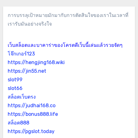
การบรรลุเป้าหมายมักมากับการตัดสินใจของเราในเวลาที่
เรารับมันอย่างจริงใจ
เว็บสล็อตและบาคาร่าของโครตดีเว็บนี้เล่นแล้วรวยจัดๆ
โจ๊กเกอร์123
https://hengjing168.wiki
https://jin55.net
slot99
slot66
สล็อตเว็บตรง
https://judhai168.co
https://bonus888.life
สล็อต888
https://pgslot.today