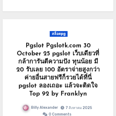
สล็อตpg
Pgslot Pgslotk.com 30
October 25 pgslot เว็บเดียวที่
กล้าการันตีความปัง ทุนน้อย มี
20 รับเลย 100 อัตราจ่ายสูงกว่า
ค่ายอื่นสายฟรีก็รวยได้ที่นี่
pgslot ลองเถอะ แล้วจะติดใจ
Top 92 by Franklyn
Billy Alexander
7 สิงหาคม 2025
0 Comments