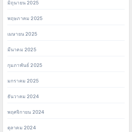
มิถุนายน 2025
พฤษภาคม 2025
เมษายน 2025
มีนาคม 2025
กุมภาพันธ์ 2025
มกราคม 2025
ธันวาคม 2024
พฤศจิกายน 2024
ตุลาคม 2024