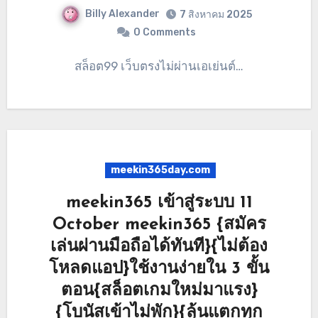
Billy Alexander
7 สิงหาคม 2025
0 Comments
สล็อต99 เว็บตรงไม่ผ่านเอเย่นต์…
meekin365day.com
meekin365 เข้าสู่ระบบ 11
October meekin365 {สมัคร
เล่นผ่านมือถือได้ทันที}{ไม่ต้อง
โหลดแอป}ใช้งานง่ายใน 3 ขั้น
ตอน{สล็อตเกมใหม่มาแรง}
{โบนัสเข้าไม่พัก}{ลุ้นแตกทุก