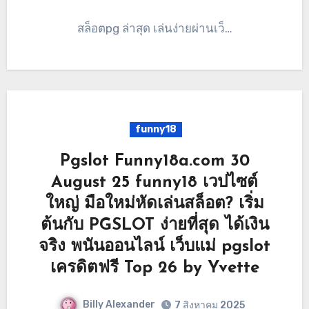
สล็อตpg ล่าสุด เล่นง่ายผ่านเว็…
funny18
Pgslot Funny18a.com 30
August 25 funny18 เวปไซต์
ใหญ่ มือใหม่หัดเล่นสล็อต? เริ่ม
ต้นกับ PGSLOT ง่ายที่สุด ได้เงิน
จริง พนันออนไลน์ เว็บแม่ pgslot
เครดิตฟรี Top 26 by Yvette
Billy Alexander
7 สิงหาคม 2025