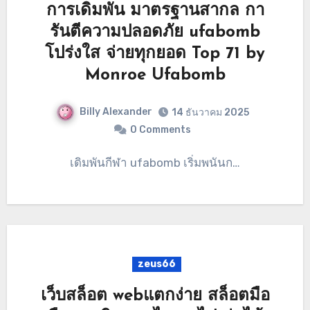
การเดิมพัน มาตรฐานสากล กา
รันตีความปลอดภัย ufabomb
โปร่งใส จ่ายทุกยอด Top 71 by
Monroe Ufabomb
Billy Alexander
14 ธันวาคม 2025
0 Comments
เดิมพันกีฬา ufabomb เริ่มพนันก…
zeus66
เว็บสล็อต webแตกง่าย สล็อตมือ