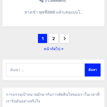
0 Comments
ทางเข้า พุซซี่888 แล้วเล่นแบบไ…
Posts
1
2
pagination
หน้าถัดไป »
ค้นหา
สำหรับ:
การบรรลุเป้าหมายมักมากับการตัดสินใจของเราในเวลาที่
เรารับมันอย่างจริงใจ