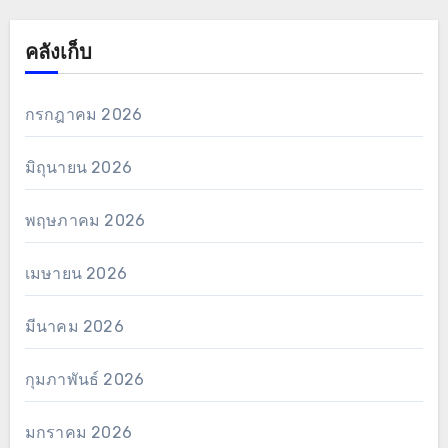
คลังเก็บ
กรกฎาคม 2026
มิถุนายน 2026
พฤษภาคม 2026
เมษายน 2026
มีนาคม 2026
กุมภาพันธ์ 2026
มกราคม 2026