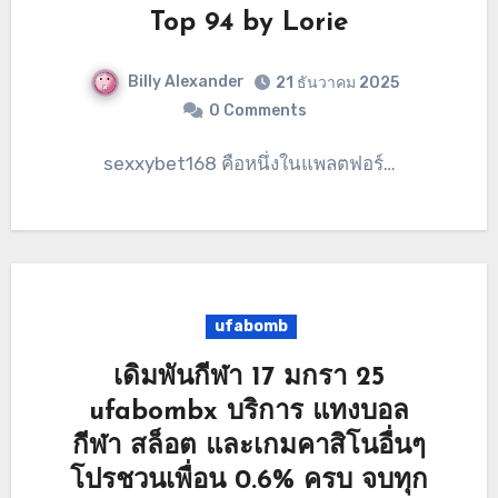
Top 94 by Lorie
Billy Alexander
21 ธันวาคม 2025
0 Comments
sexxybet168 คือหนึ่งในแพลตฟอร์…
ufabomb
เดิมพันกีฬา 17 มกรา 25
ufabombx บริการ แทงบอล
กีฬา สล็อต และเกมคาสิโนอื่นๆ
โปรชวนเพื่อน 0.6% ครบ จบทุก