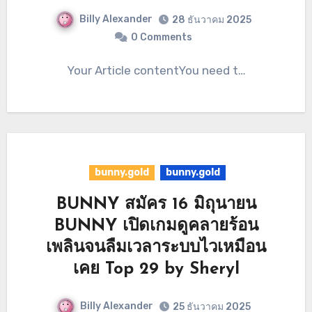
Billy Alexander
28 ธันวาคม 2025
0 Comments
Your Article contentYou need t…
bunny.gold
bunny.gold
BUNNY สมัคร 16 มิถุนายน
BUNNY เปิดเกมดูคลายร้อน
เพลินจนลืมเวลาระบบไวเหมือน
เคย Top 29 by Sheryl
Billy Alexander
25 ธันวาคม 2025