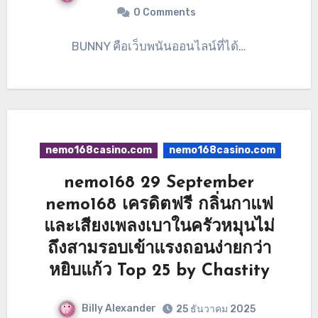
0 Comments
BUNNY คือเว็บพนันออนไลน์ที่ได้…
nemo168casino.com
nemo168casino.com
nemo168 29 September
nemo168 เครดิตฟรี กลิ่นกาแฟ
และเสียงเพลงเบาในครัวหมุนไม่
ถึงสามรอบเข้าแรงถอนง่ายกว่า
หยิบแก้ว Top 25 by Chastity
Billy Alexander
25 ธันวาคม 2025