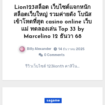
Lion123สล็อต เว็บไซต์แจกหนัก
สล็อตเว็บใหญ่ รวมค่ายดัง โบนัส
เข้าโหดที่สุด casino online เว็บ
แม่ ทดลองเล่น Top 33 by
Marcelino 12 ธันวา 68
Billy Alexander
14 ธันวาคม 2025
0 Comments
รีวิวเว็บไซต์ 123lionth คาสิโน…
sagame