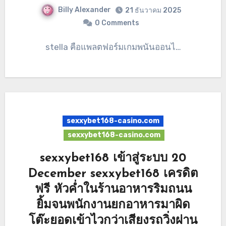
Billy Alexander
21 ธันวาคม 2025
0 Comments
stella คือแพลตฟอร์มเกมพนันออนไ…
sexxybet168-casino.com
sexxybet168-casino.com
sexxybet168 เข้าสู่ระบบ 20
December sexxybet168 เครดิต
ฟรี หัวค่ำในร้านอาหารริมถนน
ยิ้มจนพนักงานยกอาหารมาผิด
โต๊ะยอดเข้าไวกว่าเสียงรถวิ่งผ่าน