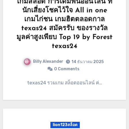
เกมสล็อต การเดิมพันออนไลน์ ที่
นักเสี่ยงโชคไว้ใจ All in one
เกมไก่ชน เกมฮิตตลอดกาล
texas24 สมัครรับ ของรางวัล
มูลค่าสูงเพียบ Top 19 by Forest
texas24
Billy Alexander
14 ธันวาคม 2025
0 Comments
texas24 รวมเกม สล็อตออนไลน์ ค่…
lion123สล็อต