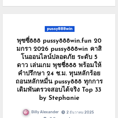
pussy888win
พุซซี่888 pussy888win.fun 20
มกรา 2026 pussy888win คาสิ
โนออนไลน์ปลอดภัย ระดับ 5
ดาว เล่นเกม พุชชี่888 พร้อมให้
คำปรึกษา 24 ช.ม. ทุนหลักร้อย
ถอนหลักหมื่น pussy888 ทุกการ
เดิมพันตรวจสอบได้จริง Top 33
by Stephanie
Billy Alexander
2 ธันวาคม 2025