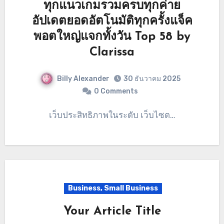
ทุกแนวเกมรวมครบทุกค่าย
อัปเดตยอดอัตโนมัติทุกครั้งแจ็ค
พอตใหญ่แจกทั้งวัน Top 58 by
Clarissa
Billy Alexander
30 ธันวาคม 2025
0 Comments
เว็บประสิทธิภาพในระดับ เว็บไซต…
Business, Small Business
Your Article Title