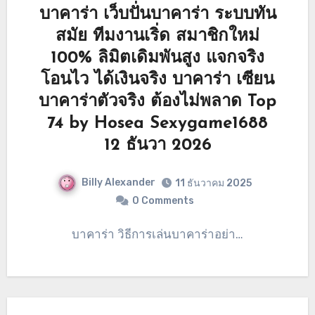
บาคาร่า เว็บปั่นบาคาร่า ระบบทัน
สมัย ทีมงานเริ่ด สมาชิกใหม่
100% ลิมิตเดิมพันสูง แจกจริง
โอนไว ได้เงินจริง บาคาร่า เซียน
บาคาร่าตัวจริง ต้องไม่พลาด Top
74 by Hosea Sexygame1688
12 ธันวา 2026
Billy Alexander
11 ธันวาคม 2025
0 Comments
บาคาร่า วิธีการเล่นบาคาร่าอย่า…