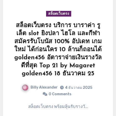
สล็อตเว็บตรง
สล็อตเว็บตรง บริการ บาราค่า รู
เล็ต slot ยิงปลา ไฮโล และกีฬา
สมัครรับโบนัส 100% อัปเดท เกม
ใหม่ ได้ก่อนใคร 10 ล้านก็ถอนได้
golden456 อัตาราจ่ายเงินรางวัล
ดีที่สุด Top 21 by Magaret
golden456 18 ธันวาคม 25
Billy Alexander
4 ธันวาคม 2025
0 Comments
สล็อตเว็บตรง พร้อมลุ้นรับรางวั…