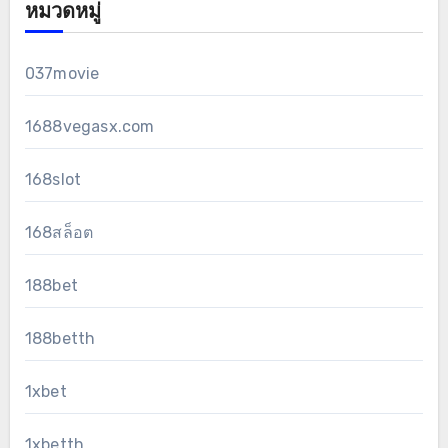
หมวดหมู่
037movie
1688vegasx.com
168slot
168สล็อต
188bet
188betth
1xbet
1xbetth