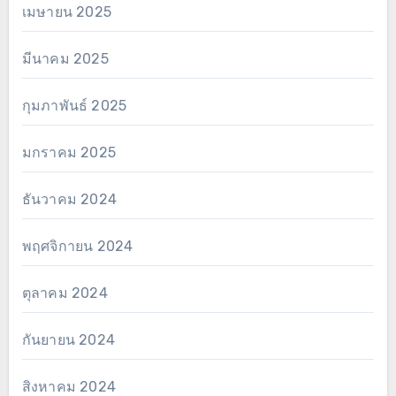
เมษายน 2025
มีนาคม 2025
กุมภาพันธ์ 2025
มกราคม 2025
ธันวาคม 2024
พฤศจิกายน 2024
ตุลาคม 2024
กันยายน 2024
สิงหาคม 2024