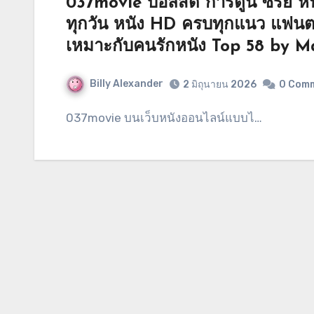
037movie บอลสด การ์ตูน ซีรีย์ หนั
ทุกวัน หนัง HD ครบทุกแนว แฟนตา
เหมาะกับคนรักหนัง Top 58 by M
Billy Alexander
2 มิถุนายน 2026
0 Com
037movie บนเว็บหนังออนไลน์แบบไ…