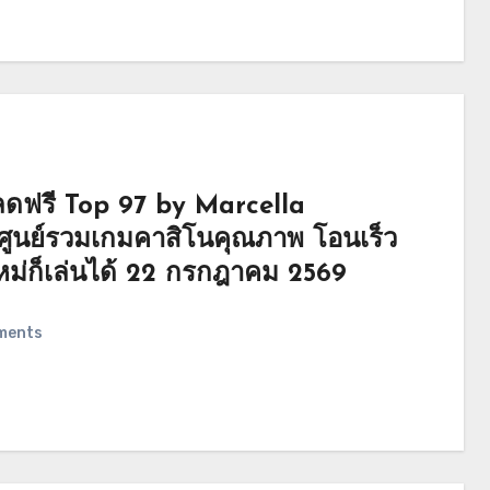
หลดฟรี Top 97 by Marcella
ูนย์รวมเกมคาสิโนคุณภาพ โอนเร็ว
ใหม่ก็เล่นได้ 22 กรกฎาคม 2569
ments