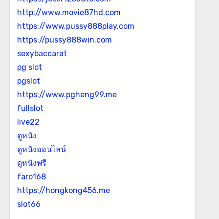
http://www.movie87hd.com
https://www.pussy888play.com
https://pussy888win.com
sexybaccarat
pg slot
pgslot
https://www.pgheng99.me
fullslot
live22
ดูหนัง
ดูหนังออนไลน์
ดูหนังฟรี
faro168
https://hongkong456.me
slot66