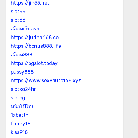
https://jin55.net
slot99
slot66
สล็อตเว็บตรง
https://judhai168.co
https://bonus888.life
สล็อต888
https://pgslot.today
pussy888
https://www.sexyauto168.xyz
slotxo24hr
slotpg
หนังโป๊ไทย
1xbetth
funny18
kiss918