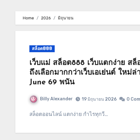
Home
2026
มิถุนายน
สล็อต888
เว็บแม่ สล็อต888 เว็บแตกง่าย สล็
ถึงเลือกมากกว่าเว็บเอเย่นต์ ใหม่
June 69 พนัน
Billy Alexander
19 มิถุนายน 2026
0 Co
สล็อตออนไลน์ แตกง่าย กำไรทุกวี…