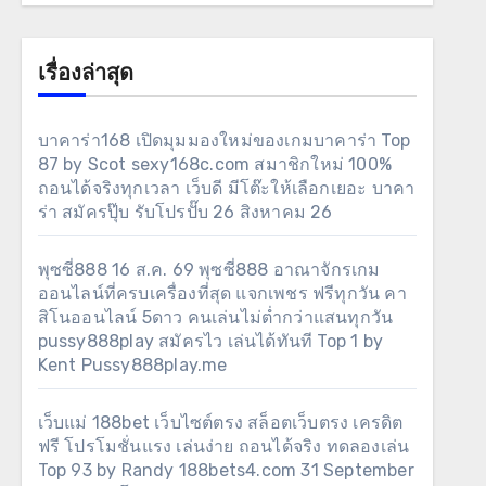
เรื่องล่าสุด
บาคาร่า168 เปิดมุมมองใหม่ของเกมบาคาร่า Top
87 by Scot sexy168c.com สมาชิกใหม่ 100%
ถอนได้จริงทุกเวลา เว็บดี มีโต๊ะให้เลือกเยอะ บาคา
ร่า สมัครปุ๊บ รับโปรปั๊บ 26 สิงหาคม 26
พุซซี่888 16 ส.ค. 69 พุซซี่888 อาณาจักรเกม
ออนไลน์ที่ครบเครื่องที่สุด แจกเพชร ฟรีทุกวัน คา
สิโนออนไลน์ 5ดาว คนเล่นไม่ต่ำกว่าแสนทุกวัน
pussy888play สมัครไว เล่นได้ทันที Top 1 by
Kent Pussy888play.me
เว็บแม่ 188bet เว็บไซต์ตรง สล็อตเว็บตรง เครดิต
ฟรี โปรโมชั่นแรง เล่นง่าย ถอนได้จริง ทดลองเล่น
Top 93 by Randy 188bets4.com 31 September