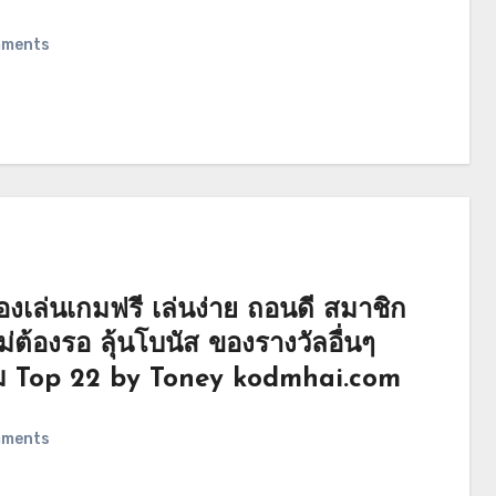
mments
งเล่นเกมฟรี เล่นง่าย ถอนดี สมาชิก
ม่ต้องรอ ลุ้นโบนัส ของรางวัลอื่นๆ
็ม Top 22 by Toney kodmhai.com
mments