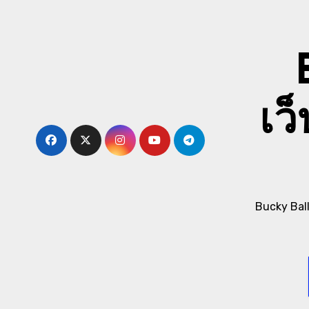
Skip
to
content
เว
Bucky Ball