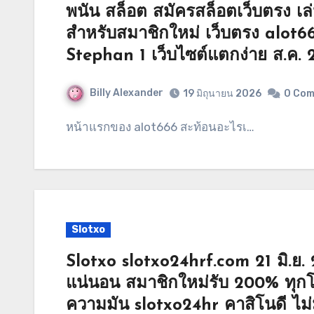
พนัน สล็อต สมัครสล็อตเว็บตรง เล่
สำหรับสมาชิกใหม่ เว็บตรง alot6
Stephan 1 เว็บไซต์แตกง่าย ส.ค. 
Billy Alexander
19 มิถุนายน 2026
0 Co
หน้าแรกของ alot666 สะท้อนอะไรเ…
Slotxo
Slotxo slotxo24hrf.com 21 มิ.ย. 
แน่นอน สมาชิกใหม่รับ 200% ทุกโปร
ความมัน slotxo24hr คาสิโนดี ไม่