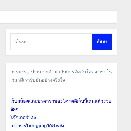
ค้นหา
สำหรับ:
การบรรลุเป้าหมายมักมากับการตัดสินใจของเราใน
เวลาที่เรารับมันอย่างจริงใจ
เว็บสล็อตและบาคาร่าของโครตดีเว็บนี้เล่นแล้วรวย
จัดๆ
โจ๊กเกอร์123
https://hengjing168.wiki