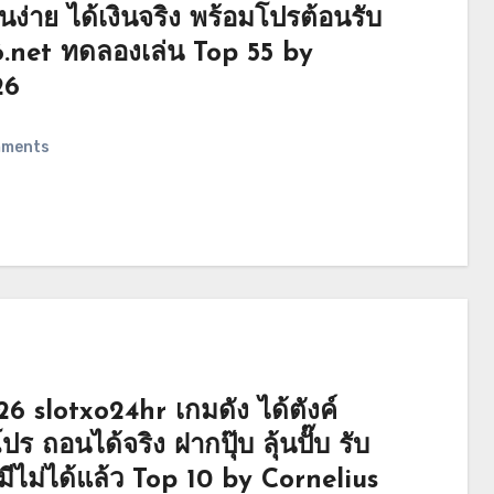
นง่าย ได้เงินจริง พร้อมโปรต้อนรับ
6.net ทดลองเล่น Top 55 by
26
mments
26 slotxo24hr เกมดัง ได้ตังค์
 ถอนได้จริง ฝากปุ๊บ ลุ้นปั๊บ รับ
มีไม่ได้แล้ว Top 10 by Cornelius