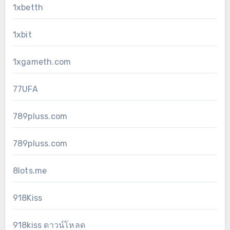
1xbetth
1xbit
1xgameth.com
77UFA
789pluss.com
789pluss.com
8lots.me
918Kiss
918kiss ดาวน์โหลด