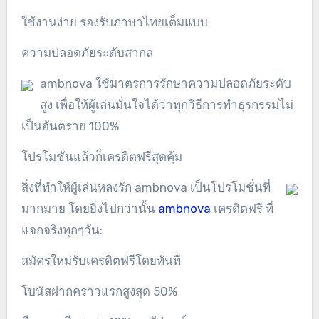
ใช้งานง่าย รองรับภาษาไทยเต็มแบบ
ความปลอดภัยระดับสากล
ambnova ใช้มาตรการรักษาความปลอดภัยระดับ
สูง เพื่อให้ผู้เล่นมั่นใจได้ว่าทุกวิธีการทำธุรกรรมไม่
เป็นอันตราย 100%
โปรโมชั่นแล้วก็เครดิตฟรีสุดคุ้ม
สิ่งที่ทำให้ผู้เล่นหลงรัก ambnova เป็นโปรโมชั่นที่
มากมาย โดยยิ่งไปกว่านั้น
ambnova
เครดิตฟรี ที่
แจกจริงทุกๆวัน:
สมัครใหม่รับเครดิตฟรีโดยทันที
โบนัสฝากคราวแรกสูงสุด 50%