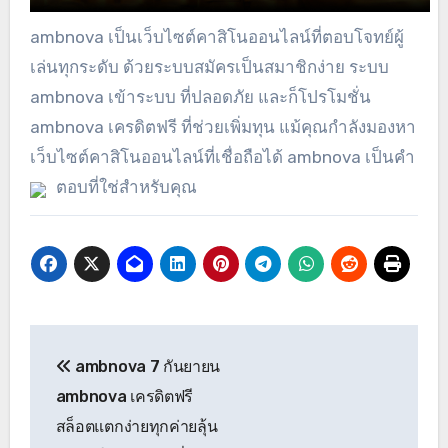
ambnova เป็นเว็บไซต์คาสิโนออนไลน์ที่ตอบโจทย์ผู้
เล่นทุกระดับ ด้วยระบบสมัครเป็นสมาชิกง่าย ระบบ
ambnova เข้าระบบ ที่ปลอดภัย และก็โปรโมชั่น
ambnova เครดิตฟรี ที่ช่วยเพิ่มทุน แม้คุณกำลังมองหา
เว็บไซต์คาสิโนออนไลน์ที่เชื่อถือได้ ambnova เป็นคำ
ตอบที่ใช่สำหรับคุณ
แนะแนว
ambnova 7 กันยายน
เรื่อง
ambnova เครดิตฟรี
สล็อตแตกง่ายทุกค่ายลุ้น