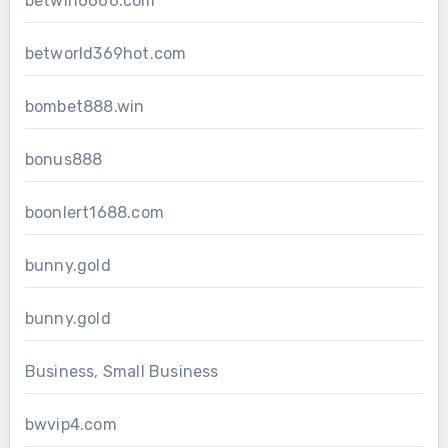
betwin6666.com
betworld369hot.com
bombet888.win
bonus888
boonlert1688.com
bunny.gold
bunny.gold
Business, Small Business
bwvip4.com