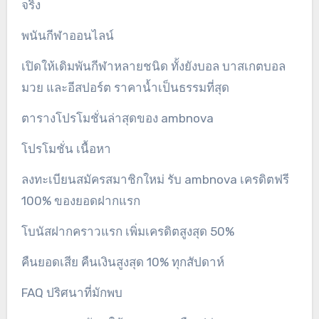
จริง
พนันกีฬาออนไลน์
เปิดให้เดิมพันกีฬาหลายชนิด ทั้งยังบอล บาสเกตบอล
มวย และอีสปอร์ต ราคาน้ำเป็นธรรมที่สุด
ตารางโปรโมชั่นล่าสุดของ ambnova
โปรโมชั่น เนื้อหา
ลงทะเบียนสมัครสมาชิกใหม่ รับ ambnova เครดิตฟรี
100% ของยอดฝากแรก
โบนัสฝากคราวแรก เพิ่มเครดิตสูงสุด 50%
คืนยอดเสีย คืนเงินสูงสุด 10% ทุกสัปดาห์
FAQ ปริศนาที่มักพบ