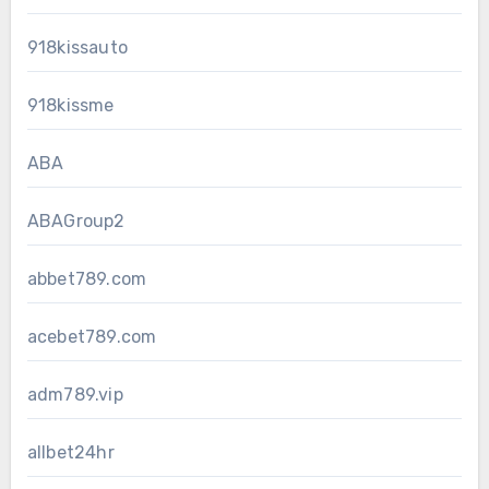
918kissauto
918kissme
ABA
ABAGroup2
abbet789.com
acebet789.com
adm789.vip
allbet24hr