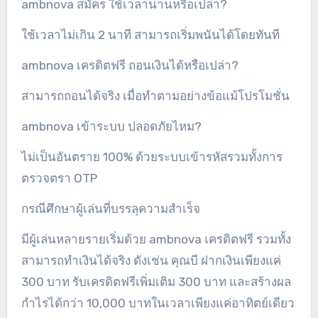
ambnova สมัคร ใช้เวลานานหรือเปล่า?
ใช้เวลาไม่เกิน 2 นาที สามารถเริ่มพนันได้โดยทันที
ambnova เครดิตฟรี ถอนเงินได้หรือเปล่า?
สามารถถอนได้จริง เมื่อทำตามอย่างข้อแม้โปรโมชั่น
ambnova เข้าระบบ ปลอดภัยไหม?
ไม่เป็นอันตราย 100% ด้วยระบบเข้ารหัสรวมทั้งการ
ตรวจตรา OTP
กรณีศึกษาผู้เล่นที่บรรลุความสำเร็จ
มีผู้เล่นหลายรายเริ่มด้วย ambnova เครดิตฟรี รวมทั้ง
สามารถทำเงินได้จริง ดังเช่น คุณบี ฝากเงินเพียงแค่
300 บาท รับเครดิตฟรีเพิ่มเติม 300 บาท และสร้างผล
กำไรได้กว่า 10,000 บาทในเวลาเพียงแค่อาทิตย์เดียว