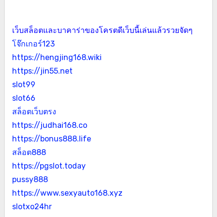
เว็บสล็อตและบาคาร่าของโครตดีเว็บนี้เล่นแล้วรวยจัดๆ
โจ๊กเกอร์123
https://hengjing168.wiki
https://jin55.net
slot99
slot66
สล็อตเว็บตรง
https://judhai168.co
https://bonus888.life
สล็อต888
https://pgslot.today
pussy888
https://www.sexyauto168.xyz
slotxo24hr