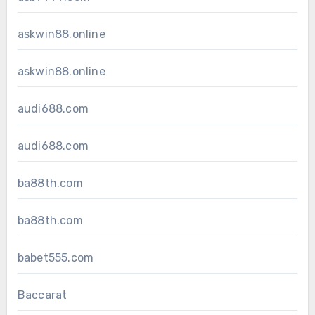
askwin88.online
askwin88.online
audi688.com
audi688.com
ba88th.com
ba88th.com
babet555.com
Baccarat