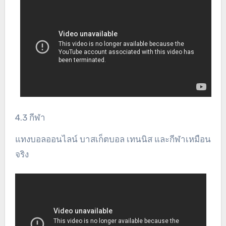
4.3 กีฬา
แทงบอลออนไลน์ บาสเก็ตบอล เทนนิส และกีฬาเหมือน
จริง