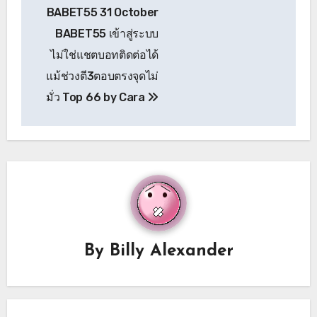
BABET55 31 October
เรื่อง
BABET55 เข้าสู่ระบบ
ไม่ใช่แชตบอทติดต่อได้
แม้ช่วงตี3ตอบตรงจุดไม่
มั่ว Top 66 by Cara
By
Billy Alexander