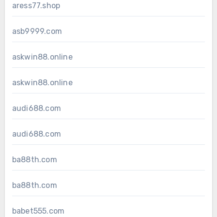
aress77.shop
asb9999.com
askwin88.online
askwin88.online
audi688.com
audi688.com
ba88th.com
ba88th.com
babet555.com