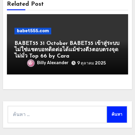
Related Post
babet555.com
BABET55 31 October BABET55 เข้าสู่ระบบ
ไม่ใช่แชตบอทติดต่อได้แม้ช่วงตี3ตอบตรงจุด
ไม่มั่ว Top 66 by Cara
Billy Alexander
9 ตุลาคม 2025
ค้นหา
สำหรับ: