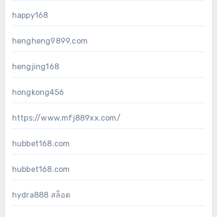
happy168
hengheng9899.com
hengjing168
hongkong456
https://www.mfj889xx.com/
hubbet168.com
hubbet168.com
hydra888 สล็อต