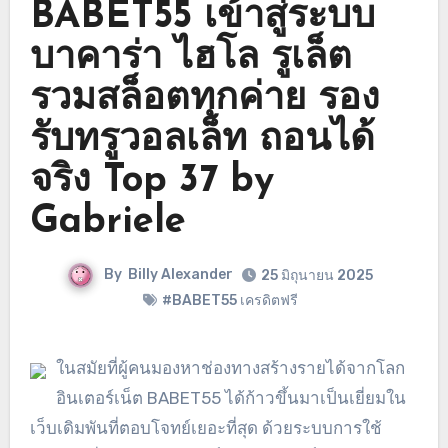
BABET55 เข้าสู่ระบบ
บาคาร่า ไฮโล รูเล็ต
รวมสล็อตทุกค่าย รอง
รับทรูวอลเล็ท ถอนได้
จริง Top 37 by
Gabriele
By
Billy Alexander
25 มิถุนายน 2025
#BABET55 เครดิตฟรี
ในสมัยที่ผู้คนมองหาช่องทางสร้างรายได้จากโลก
อินเตอร์เน็ต BABET55 ได้ก้าวขึ้นมาเป็นเยี่ยมใน
เว็บเดิมพันที่ตอบโจทย์เยอะที่สุด ด้วยระบบการใช้