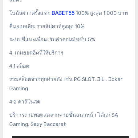
โบนัสฝากครั้งแรก:
BABET55
100% สูงสุด 1,000 บาท
คืนยอดเสีย: รายสัปดาห์สูงสุด 10%
ระบบชี้แนะเพื่อน: รับค่าคอมมิชชั่น 5%
4. เกมยอดฮิตที่ให้บริการ
4.1 สล็อต
รวมสล็อตจากทุกค่ายดัง เช่น PG SLOT, JILI, Joker
Gaming
4.2 คาสิโนสด
บริการถ่ายทอดสดจากค่ายชั้นแนวหน้า ได้แก่ SA
Gaming, Sexy Baccarat