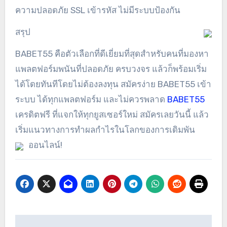
ความปลอดภัย SSL เข้ารหัส ไม่มีระบบป้องกัน
สรุป
BABET55 คือตัวเลือกที่ดีเยี่ยมที่สุดสำหรับคนที่มองหา
แพลตฟอร์มพนันที่ปลอดภัย ครบวงจร แล้วก็พร้อมเริ่ม
ได้โดยทันทีโดยไม่ต้องลงทุน สมัครง่าย BABET55 เข้า
ระบบ ได้ทุกแพลตฟอร์ม และไม่ควรพลาด
BABET55
เครดิตฟรี ที่แจกให้ทุกยูสเซอร์ใหม่ สมัครเลยวันนี้ แล้ว
เริ่มแนวทางการทำผลกำไรในโลกของการเดิมพัน
ออนไลน์!
แนะแนว