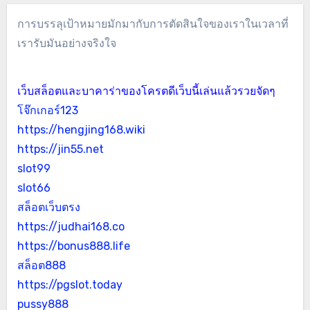
การบรรลุเป้าหมายมักมากับการตัดสินใจของเราในเวลาที่
เรารับมันอย่างจริงใจ
เว็บสล็อตและบาคาร่าของโครตดีเว็บนี้เล่นแล้วรวยจัดๆ
โจ๊กเกอร์123
https://hengjing168.wiki
https://jin55.net
slot99
slot66
สล็อตเว็บตรง
https://judhai168.co
https://bonus888.life
สล็อต888
https://pgslot.today
pussy888