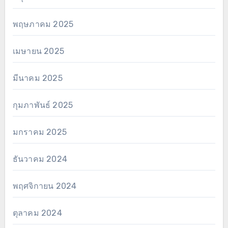
พฤษภาคม 2025
เมษายน 2025
มีนาคม 2025
กุมภาพันธ์ 2025
มกราคม 2025
ธันวาคม 2024
พฤศจิกายน 2024
ตุลาคม 2024