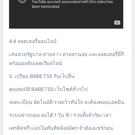
4.4 ลอตเตอรี่ออนไลน์
เล่นหวยรัฐบาล หวยลาว หวยฮานอย และลอตเตอรี่ยี่กี
พร้อมผลอัปเดตเรียลไทม์
5. เปรียบ BABET55 กับเว็บอื่น
คุณสมบัติ BABET55 เว็บไซต์ทั่วๆไป
ลงทะเบียน อัตโนมัติ รวดเร็วทันใจ จะต้องคอยแอดมิน
ระบบฝากถอน ออโต้ 1 วัน ช้า รวมทั้งจำกัดเวลา
เครดิตฟรี แจกในทันทีหลังสมัคร จำต้องแชร์ก่อน