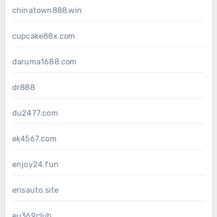
chinatown888.win
cupcake88x.com
daruma1688.com
dr888
du2477.com
ek4567.com
enjoy24.fun
erisauto.site
eu369club