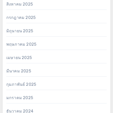
สิงหาคม 2025
กรกฎาคม 2025
มิถุนายน 2025
พฤษภาคม 2025
เมษายน 2025
มีนาคม 2025
กุมภาพันธ์ 2025
มกราคม 2025
ธันวาคม 2024