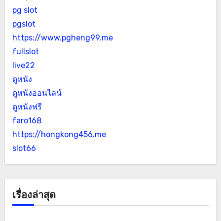
pg slot
pgslot
https://www.pgheng99.me
fullslot
live22
ดูหนัง
ดูหนังออนไลน์
ดูหนังฟรี
faro168
https://hongkong456.me
slot66
เรื่องล่าสุด