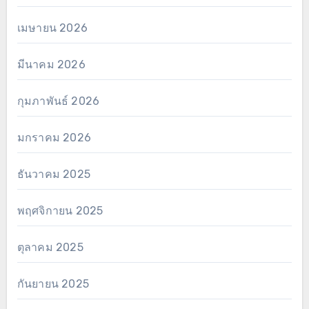
เมษายน 2026
มีนาคม 2026
กุมภาพันธ์ 2026
มกราคม 2026
ธันวาคม 2025
พฤศจิกายน 2025
ตุลาคม 2025
กันยายน 2025