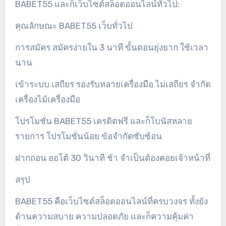
BABET55 และก็เว็บไซต์สล็อตออนไลน์ทั่วไป:
คุณลักษณะ BABET55 เว็บทั่วไป
การสมัคร สมัครง่ายใน 3 นาที ขั้นตอนยุ่งยาก ใช้เวลา
นาน
เข้าระบบ เสถียร รองรับหลายเครื่องมือ ไม่เสถียร จำกัด
เครื่องไม้เครื่องมือ
โปรโมชั่น BABET55 เครดิตฟรี และก็โบนัสหลาย
รายการ โปรโมชั่นน้อย ข้อจำกัดซับซ้อน
ฝากถอน ออโต้ 30 วินาที ช้า จำเป็นต้องคอยเจ้าหน้าที่
สรุป
BABET55 คือเว็บไซต์สล็อตออนไลน์ที่ครบวงจร ทั้งยัง
ด้านความสบาย ความปลอดภัย และก็ความคุ้มค่า