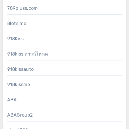
789pluss.com
8lots.me
918Kiss
918kiss ดาวน์โหลด
918kissauto
918kissme
ABA
ABAGroup2