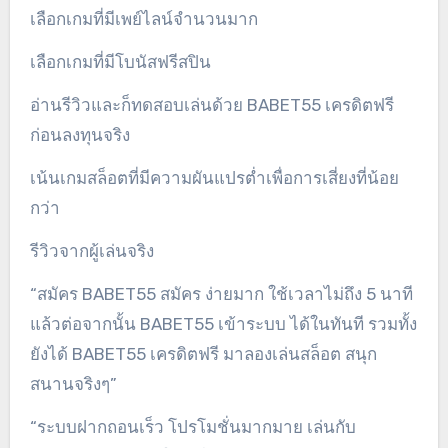
เลือกเกมที่มีเพย์ไลน์จำนวนมาก
เลือกเกมที่มีโบนัสฟรีสปิน
อ่านรีวิวและก็ทดสอบเล่นด้วย BABET55 เครดิตฟรี
ก่อนลงทุนจริง
เน้นเกมสล็อตที่มีความผันแปรต่ำเพื่อการเสี่ยงที่น้อย
กว่า
รีวิวจากผู้เล่นจริง
“สมัคร BABET55 สมัคร ง่ายมาก ใช้เวลาไม่ถึง 5 นาที
แล้วต่อจากนั้น BABET55 เข้าระบบ ได้ในทันที รวมทั้ง
ยังได้ BABET55 เครดิตฟรี มาลองเล่นสล็อต สนุก
สนานจริงๆ”
“ระบบฝากถอนเร็ว โปรโมชั่นมากมาย เล่นกับ