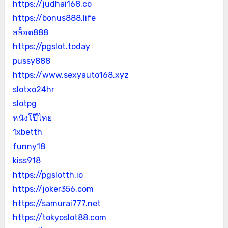
https://judhai168.co
https://bonus888.life
สล็อต888
https://pgslot.today
pussy888
https://www.sexyauto168.xyz
slotxo24hr
slotpg
หนังโป๊ไทย
1xbetth
funny18
kiss918
https://pgslotth.io
https://joker356.com
https://samurai777.net
https://tokyoslot88.com