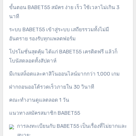
ขั้นตอน BABET55 สมัคร ง่าย เร็ว ใช้เวลาไม่เกิน 3
นาที
ระบบ BABET55 เข้าสู่ระบบ เสถียรรวมทั้งไม่มี
อันตราย รองรับทุกแพลตฟอร์ม
โปรโมชั่นสุดคุ้ม ได้แก่ BABET55 เครดิตฟรี แล้วก็
โบนัสตลอดทั้งสัปดาห์
มีเกมสล็อตและคาสิโนออนไลน์มากกว่า 1,000 เกม
ฝากถอนออโต้รวดเร็วภายใน 30 วินาที
คณะทำงานดูแลตลอด 1 วัน
แนวทางสมัครสมาชิก BABET55
การลงทะเบียนกับ BABET55 เป็นเรื่องที่ไม่ยากและ
สบาย: