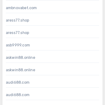
ambnovabet.com
aress77.shop
aress77.shop
asb9999.com
askwin88.online
askwin88.online
audi688.com
audi688.com