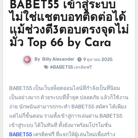
BABET55 เข้าสู่ระบบ
ไม่ใช่แชตบอทติดต่อได้
แม้ช่วงตี3ตอบตรงจุดไม่
มั่ว Top 66 by Cara
By
Billy Alexander
9 ตุลาคม 2025
#BABET55 เครดิตฟรี
BABET55 เป็นเว็บสล็อตออนไลน์ที่กำลังเป็นที่นิยม
เป็นอย่างมาก ด้วยระบบที่ล้ำยุค ปลอดภัย แล้วก็ใช้งาน
ง่าย นักพนันสามารถกระทำ BABET55 สมัคร ได้เพียง
แต่ไม่กี่ขั้นตอน รวมทั้งเข้าสู่การเล่นผ่าน BABET55
เข้าสู่ระบบ ได้ในทันที ทั้งยังมาพร้อมโปรโมชั่น
BABET55
เครดิตฟรี ที่แจกให้ผู้เล่นใหม่เพื่อสร้าง