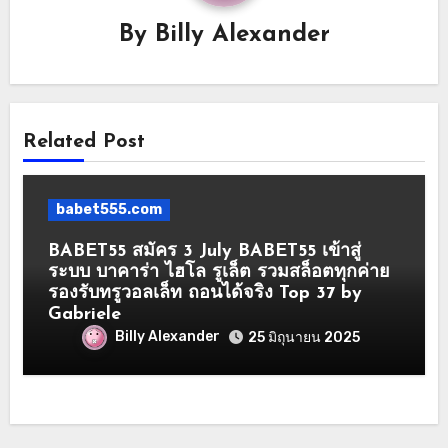
By
Billy Alexander
Related Post
babet555.com
BABET55 สมัคร 3 July BABET55 เข้าสู่
ระบบ บาคาร่า ไฮโล รูเล็ต รวมสล็อตทุกค่าย
รองรับทรูวอลเล็ท ถอนได้จริง Top 37 by
Gabriele
Billy Alexander
25 มิถุนายน 2025