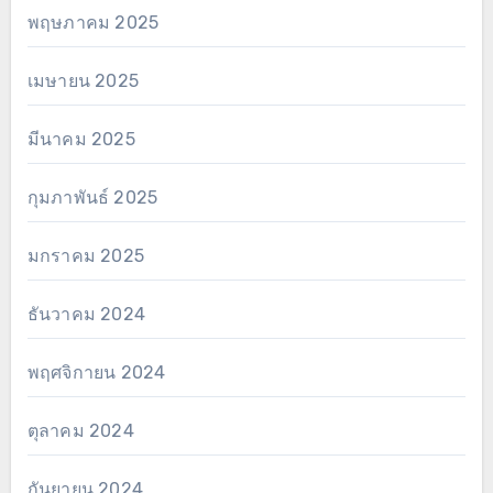
พฤษภาคม 2025
เมษายน 2025
มีนาคม 2025
กุมภาพันธ์ 2025
มกราคม 2025
ธันวาคม 2024
พฤศจิกายน 2024
ตุลาคม 2024
กันยายน 2024