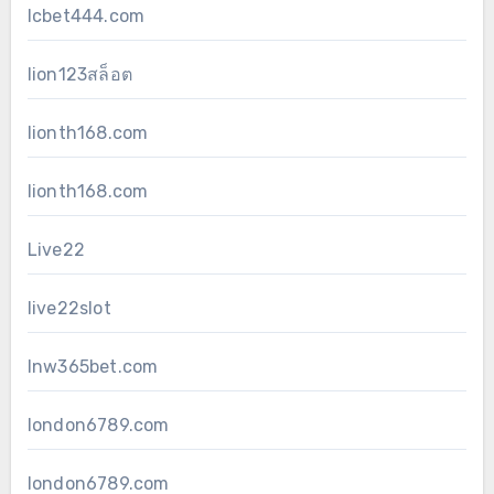
lcbet444.com
lion123สล็อต
lionth168.com
lionth168.com
Live22
live22slot
lnw365bet.com
london6789.com
london6789.com