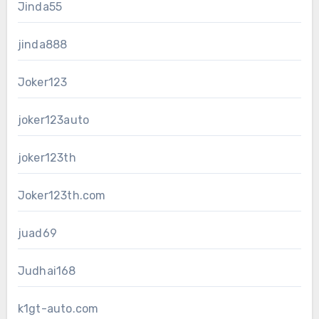
Jinda55
jinda888
Joker123
joker123auto
joker123th
Joker123th.com
juad69
Judhai168
k1gt-auto.com