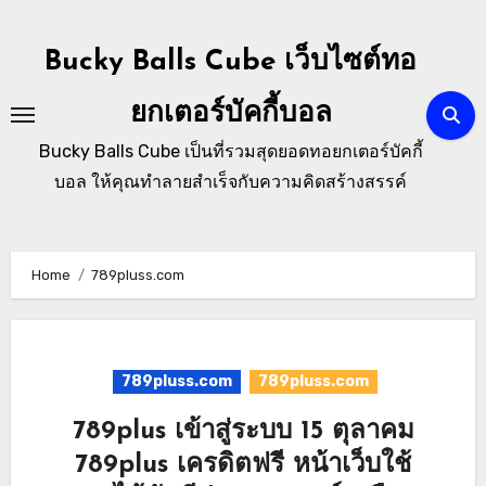
Skip
to
Bucky Balls Cube เว็บไซต์ทอ
content
ยกเตอร์บัคกี้บอล
Bucky Balls Cube เป็นที่รวมสุดยอดทอยกเตอร์บัคกี้
บอล ให้คุณทำลายสำเร็จกับความคิดสร้างสรรค์
Home
789pluss.com
789pluss.com
789pluss.com
789plus เข้าสู่ระบบ 15 ตุลาคม
789plus เครดิตฟรี หน้าเว็บใช้