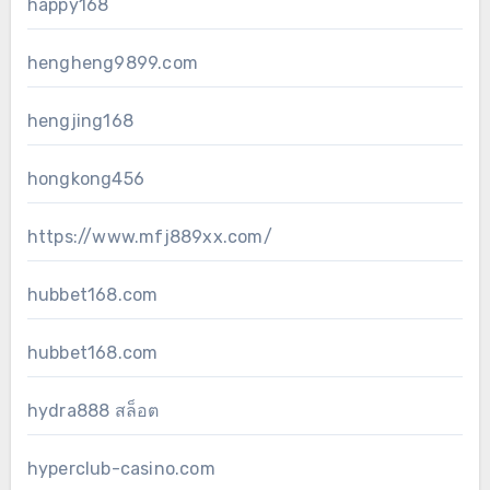
happy168
hengheng9899.com
hengjing168
hongkong456
https://www.mfj889xx.com/
hubbet168.com
hubbet168.com
hydra888 สล็อต
hyperclub-casino.com