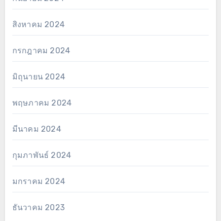
สิงหาคม 2024
กรกฎาคม 2024
มิถุนายน 2024
พฤษภาคม 2024
มีนาคม 2024
กุมภาพันธ์ 2024
มกราคม 2024
ธันวาคม 2023