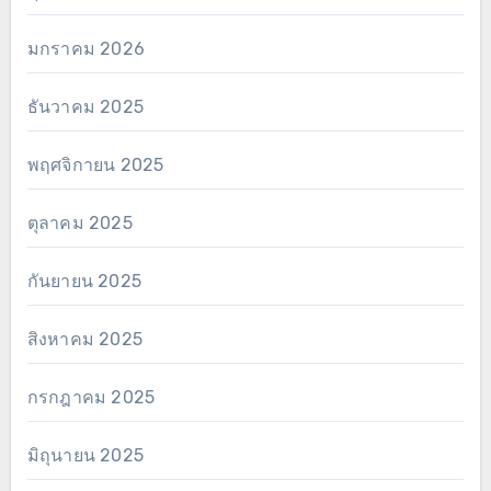
มกราคม 2026
ธันวาคม 2025
พฤศจิกายน 2025
ตุลาคม 2025
กันยายน 2025
สิงหาคม 2025
กรกฎาคม 2025
มิถุนายน 2025