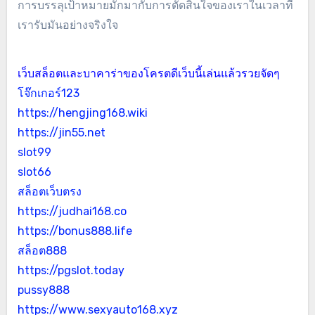
การบรรลุเป้าหมายมักมากับการตัดสินใจของเราในเวลาที่
เรารับมันอย่างจริงใจ
เว็บสล็อตและบาคาร่าของโครตดีเว็บนี้เล่นแล้วรวยจัดๆ
โจ๊กเกอร์123
https://hengjing168.wiki
https://jin55.net
slot99
slot66
สล็อตเว็บตรง
https://judhai168.co
https://bonus888.life
สล็อต888
https://pgslot.today
pussy888
https://www.sexyauto168.xyz