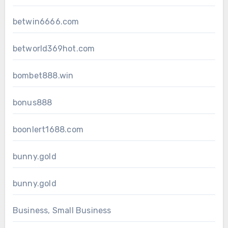
betwin6666.com
betworld369hot.com
bombet888.win
bonus888
boonlert1688.com
bunny.gold
bunny.gold
Business, Small Business