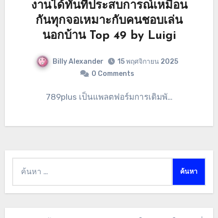
งานได้ทันทีประสบการณ์เหมือน
กันทุกจอเหมาะกับคนชอบเล่น
นอกบ้าน Top 49 by Luigi
Billy Alexander
15 พฤศจิกายน 2025
0 Comments
789plus เป็นแพลตฟอร์มการเดิมพั…
ค้นหา
สำหรับ: