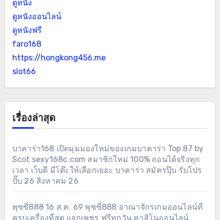
ดูหนัง
ดูหนังออนไลน์
ดูหนังฟรี
faro168
https://hongkong456.me
slot66
เรื่องล่าสุด
บาคาร่า168 เปิดมุมมองใหม่ของเกมบาคาร่า Top 87 by
Scot sexy168c.com สมาชิกใหม่ 100% ถอนได้จริงทุก
เวลา เว็บดี มีโต๊ะให้เลือกเยอะ บาคาร่า สมัครปุ๊บ รับโปร
ปั๊บ 26 สิงหาคม 26
พุซซี่888 16 ส.ค. 69 พุซซี่888 อาณาจักรเกมออนไลน์ที่
ครบเครื่องที่สุด แจกเพชร ฟรีทุกวัน คาสิโนออนไลน์