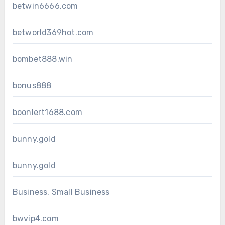
betwin6666.com
betworld369hot.com
bombet888.win
bonus888
boonlert1688.com
bunny.gold
bunny.gold
Business, Small Business
bwvip4.com