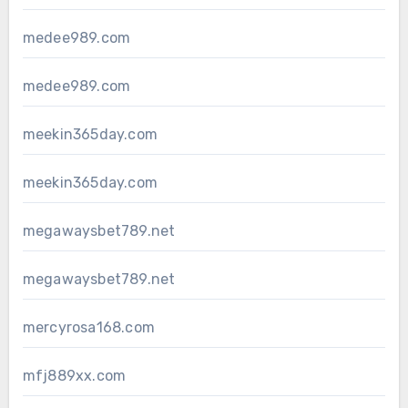
medee989.com
medee989.com
meekin365day.com
meekin365day.com
megawaysbet789.net
megawaysbet789.net
mercyrosa168.com
mfj889xx.com