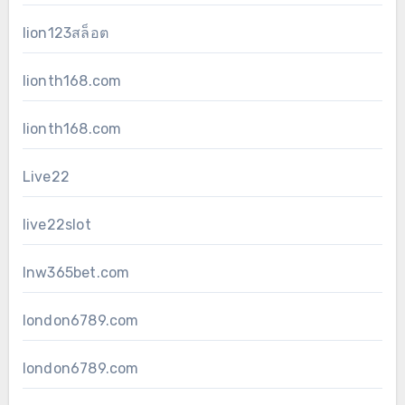
lion123สล็อต
lionth168.com
lionth168.com
Live22
live22slot
lnw365bet.com
london6789.com
london6789.com