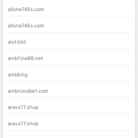
allone745s.com
allone745s.com
alot666
ambfine88.net
ambking
ambnovabet.com
aress77.shop
aress77.shop