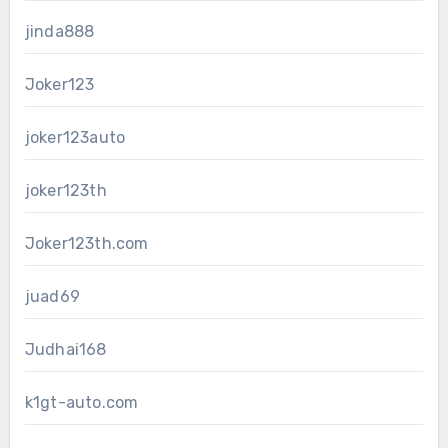
jinda888
Joker123
joker123auto
joker123th
Joker123th.com
juad69
Judhai168
k1gt-auto.com