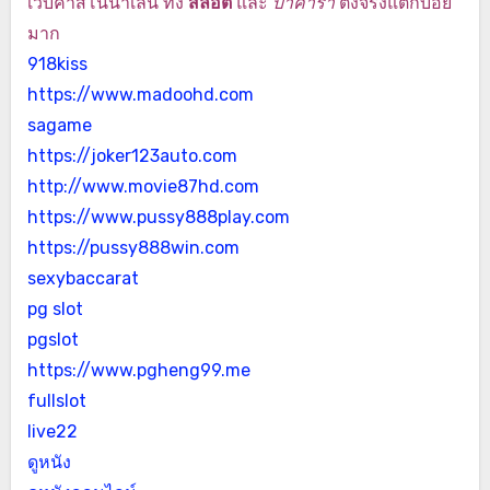
เว็บคาสิโนน่าเล่น ทั้ง
สล็อต
และ
บาคาร่า
ตึงจริงแตกบ่อย
มาก
918kiss
https://www.madoohd.com
sagame
https://joker123auto.com
http://www.movie87hd.com
https://www.pussy888play.com
https://pussy888win.com
sexybaccarat
pg slot
pgslot
https://www.pgheng99.me
fullslot
live22
ดูหนัง