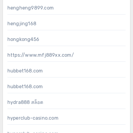
hengheng9899.com
hengjing168
hongkong456
https://www.mfj889xx.com/
hubbet168.com
hubbet168.com
hydra888 สล็อต
hyperclub-casino.com