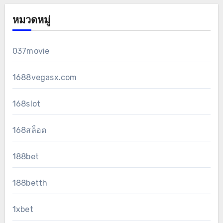
หมวดหมู่
037movie
1688vegasx.com
168slot
168สล็อต
188bet
188betth
1xbet