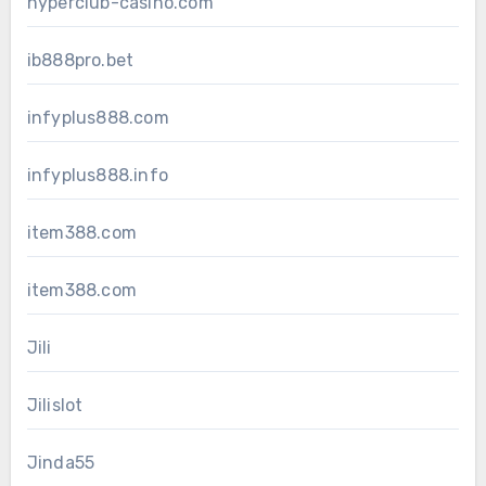
hyperclub-casino.com
ib888pro.bet
infyplus888.com
infyplus888.info
item388.com
item388.com
Jili
Jilislot
Jinda55