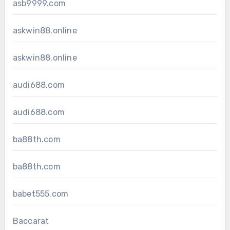
asb9999.com
askwin88.online
askwin88.online
audi688.com
audi688.com
ba88th.com
ba88th.com
babet555.com
Baccarat