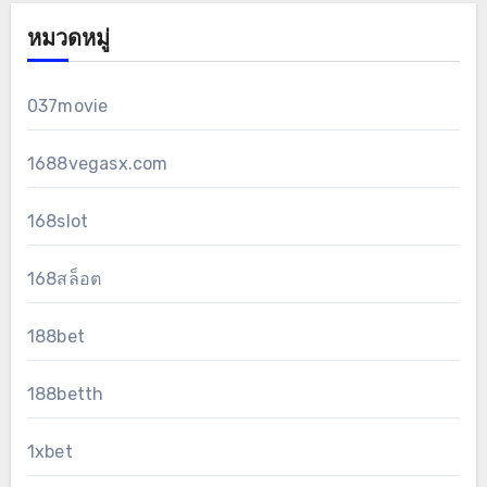
หมวดหมู่
037movie
1688vegasx.com
168slot
168สล็อต
188bet
188betth
1xbet