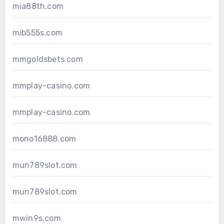
mia88th.com
mib555s.com
mmgoldsbets.com
mmplay-casino.com
mmplay-casino.com
mono16888.com
mun789slot.com
mun789slot.com
mwin9s.com