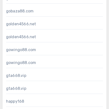
gobaza88.com
golden4566.net
golden4566.net
gowingo88.com
gowingo88.com
gta668.vip
gta668.vip
happy168