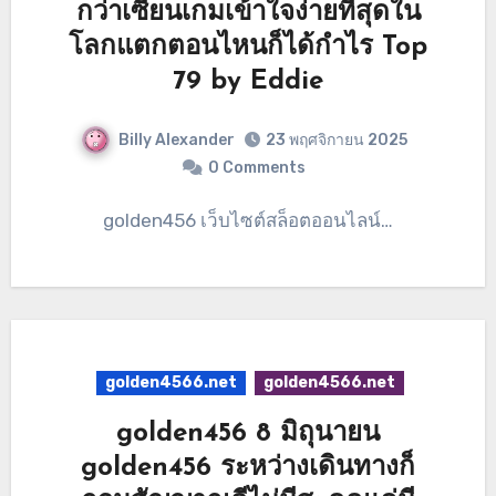
กว่าเซียนเกมเข้าใจง่ายที่สุดใน
โลกแตกตอนไหนก็ได้กำไร Top
79 by Eddie
Billy Alexander
23 พฤศจิกายน 2025
0 Comments
golden456 เว็บไซต์สล็อตออนไลน์…
golden4566.net
golden4566.net
golden456 8 มิถุนายน
golden456 ระหว่างเดินทางก็