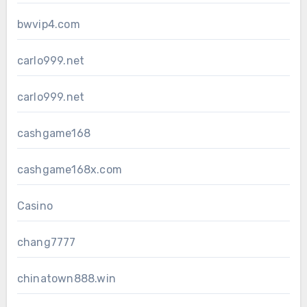
bwvip4.com
carlo999.net
carlo999.net
cashgame168
cashgame168x.com
Casino
chang7777
chinatown888.win