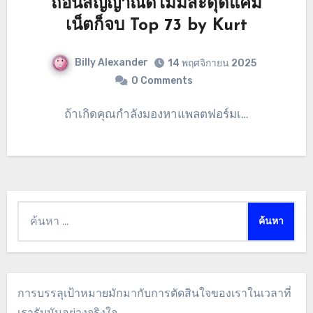
ถอนสัญญาณดีไม่มีสะดุดแค่มี
เน็ตก็จบ Top 73 by Kurt
Billy Alexander
14 พฤศจิกายน 2025
0 Comments
ถ้าเกิดคุณกำลังมองหาแพลตฟอร์มเ…
ค้นหา
สำหรับ:
การบรรลุเป้าหมายมักมากับการตัดสินใจของเราในเวลาที่
เรารับมันอย่างจริงใจ