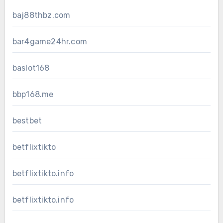
baj88thbz.com
bar4game24hr.com
baslot168
bbp168.me
bestbet
betflixtikto
betflixtikto.info
betflixtikto.info