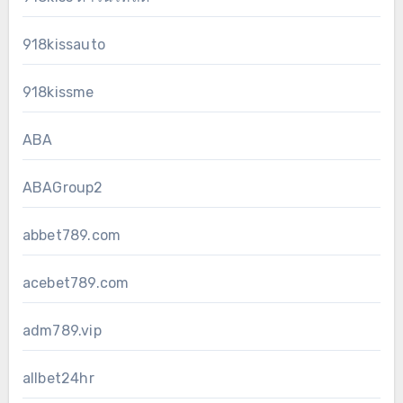
918kissauto
918kissme
ABA
ABAGroup2
abbet789.com
acebet789.com
adm789.vip
allbet24hr