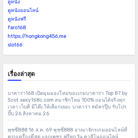
ดูหนัง
ดูหนังออนไลน์
ดูหนังฟรี
faro168
https://hongkong456.me
slot66
เรื่องล่าสุด
บาคาร่า168 เปิดมุมมองใหม่ของเกมบาคาร่า Top 87 by
Scot sexy168c.com สมาชิกใหม่ 100% ถอนได้จริงทุก
เวลา เว็บดี มีโต๊ะให้เลือกเยอะ บาคาร่า สมัครปุ๊บ รับโปร
ปั๊บ 26 สิงหาคม 26
พุซซี่888 16 ส.ค. 69 พุซซี่888 อาณาจักรเกมออนไลน์ที่
ครบเครื่องที่สุด แจกเพชร ฟรีทุกวัน คาสิโนออนไลน์