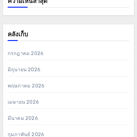
ความเห็นล่าสุด
คลังเก็บ
กรกฎาคม 2026
มิถุนายน 2026
พฤษภาคม 2026
เมษายน 2026
มีนาคม 2026
กุมภาพันธ์ 2026