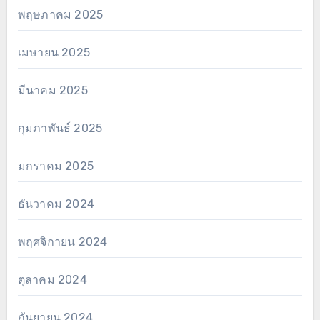
พฤษภาคม 2025
เมษายน 2025
มีนาคม 2025
กุมภาพันธ์ 2025
มกราคม 2025
ธันวาคม 2024
พฤศจิกายน 2024
ตุลาคม 2024
กันยายน 2024