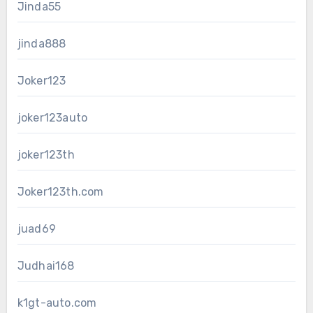
Jinda55
jinda888
Joker123
joker123auto
joker123th
Joker123th.com
juad69
Judhai168
k1gt-auto.com