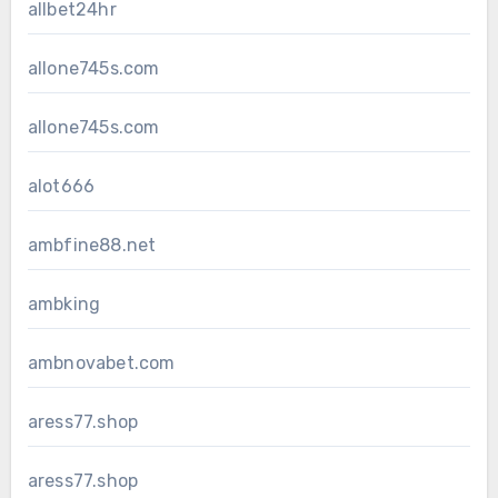
allbet24hr
allone745s.com
allone745s.com
alot666
ambfine88.net
ambking
ambnovabet.com
aress77.shop
aress77.shop