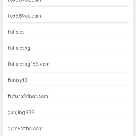
fox689ok.com
fullslot
fullslotpg
fullslotpg168.com
funny18
future24bet.com
gaojing888
gem99ths.com