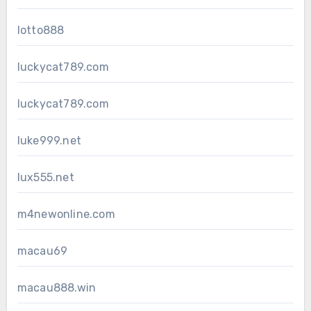
lotto888
luckycat789.com
luckycat789.com
luke999.net
lux555.net
m4newonline.com
macau69
macau888.win