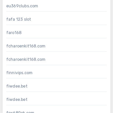
eu369clubs.com
fafa 123 slot
faro168
fcharoenkit168.com
fcharoenkit168.com
finnivips.com
fiwdee.bet
fiwdee.bet
fox689ok.com