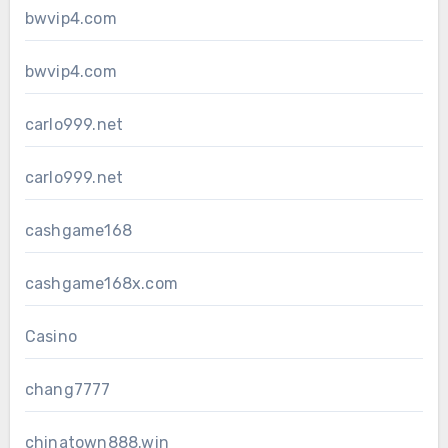
bwvip4.com
bwvip4.com
carlo999.net
carlo999.net
cashgame168
cashgame168x.com
Casino
chang7777
chinatown888.win