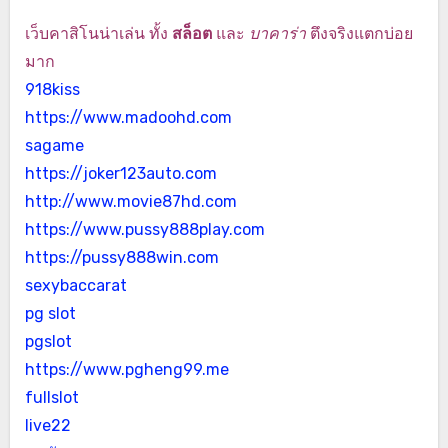
เว็บคาสิโนน่าเล่น ทั้ง
สล็อต
และ
บาคาร่า
ตึงจริงแตกบ่อย
มาก
918kiss
https://www.madoohd.com
sagame
https://joker123auto.com
http://www.movie87hd.com
https://www.pussy888play.com
https://pussy888win.com
sexybaccarat
pg slot
pgslot
https://www.pgheng99.me
fullslot
live22