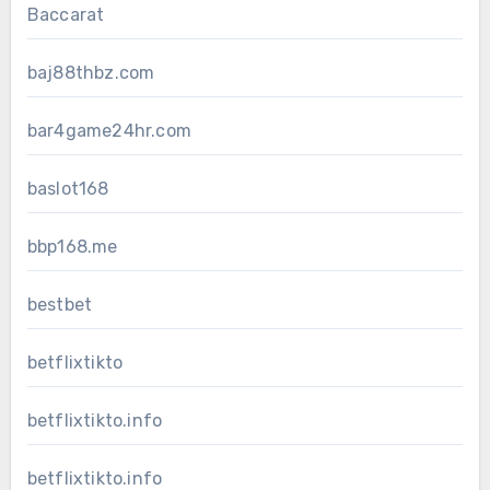
Baccarat
baj88thbz.com
bar4game24hr.com
baslot168
bbp168.me
bestbet
betflixtikto
betflixtikto.info
betflixtikto.info