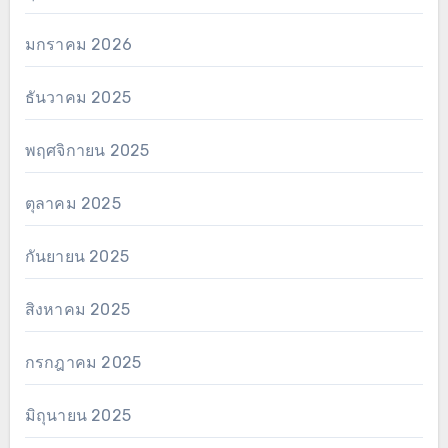
มกราคม 2026
ธันวาคม 2025
พฤศจิกายน 2025
ตุลาคม 2025
กันยายน 2025
สิงหาคม 2025
กรกฎาคม 2025
มิถุนายน 2025