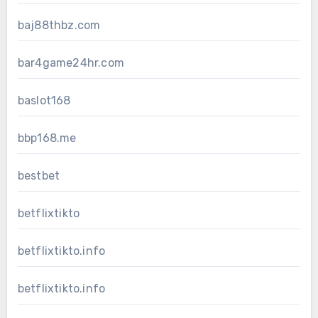
baj88thbz.com
bar4game24hr.com
baslot168
bbp168.me
bestbet
betflixtikto
betflixtikto.info
betflixtikto.info