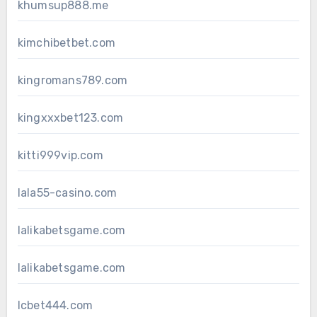
khumsup888.me
kimchibetbet.com
kingromans789.com
kingxxxbet123.com
kitti999vip.com
lala55-casino.com
lalikabetsgame.com
lalikabetsgame.com
lcbet444.com