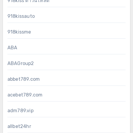
918kiss ดาวน์โหลด
918kissauto
918kissme
ABA
ABAGroup2
abbet789.com
acebet789.com
adm789.vip
allbet24hr