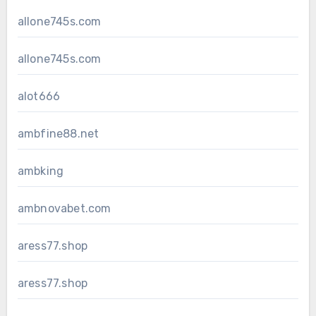
allone745s.com
allone745s.com
alot666
ambfine88.net
ambking
ambnovabet.com
aress77.shop
aress77.shop