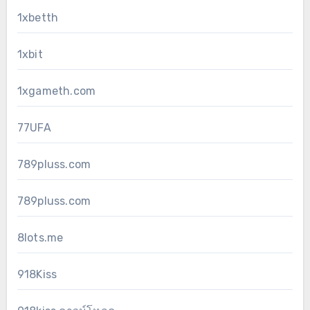
1xbetth
1xbit
1xgameth.com
77UFA
789pluss.com
789pluss.com
8lots.me
918Kiss