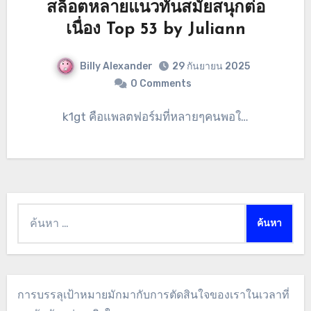
สล็อตหลายแนวทันสมัยสนุกต่อ
เนื่อง Top 53 by Juliann
Billy Alexander
29 กันยายน 2025
0 Comments
k1gt คือแพลตฟอร์มที่หลายๆคนพอใ…
ค้นหา
สำหรับ:
การบรรลุเป้าหมายมักมากับการตัดสินใจของเราในเวลาที่