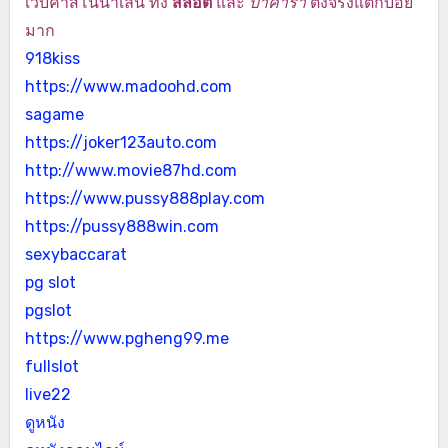
เว็บคาสิโนน่าเล่น ทั้ง
สล็อต
และ
บาคาร่า
ตึงจริงแตกบ่อย
มาก
918kiss
https://www.madoohd.com
sagame
https://joker123auto.com
http://www.movie87hd.com
https://www.pussy888play.com
https://pussy888win.com
sexybaccarat
pg slot
pgslot
https://www.pgheng99.me
fullslot
live22
ดูหนัง