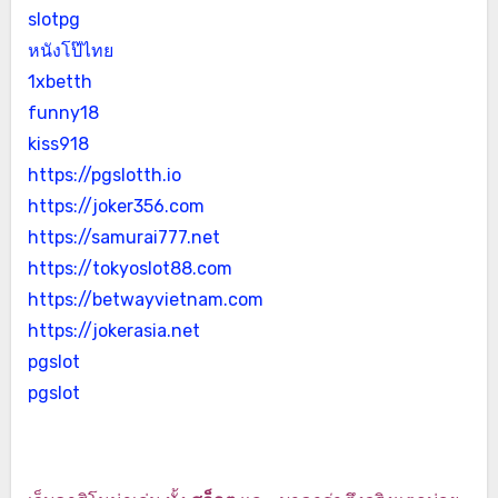
slotpg
หนังโป๊ไทย
1xbetth
funny18
kiss918
https://pgslotth.io
https://joker356.com
https://samurai777.net
https://tokyoslot88.com
https://betwayvietnam.com
https://jokerasia.net
pgslot
pgslot