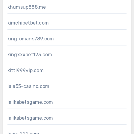
khumsup888.me
kimchibetbet.com
kingromans789.com
kingxxxbet123.com
kitti999vip.com
lala55-casino.com
lalikabetsgame.com
lalikabetsgame.com
lcbet444.com