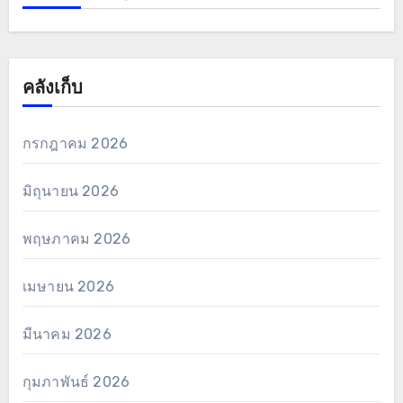
คลังเก็บ
กรกฎาคม 2026
มิถุนายน 2026
พฤษภาคม 2026
เมษายน 2026
มีนาคม 2026
กุมภาพันธ์ 2026