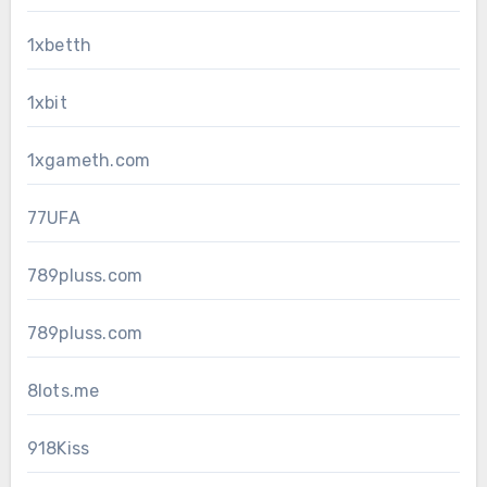
1xbetth
1xbit
1xgameth.com
77UFA
789pluss.com
789pluss.com
8lots.me
918Kiss