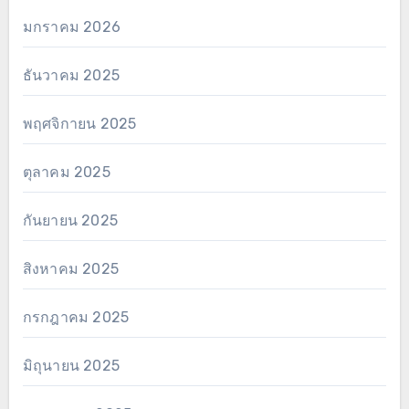
มกราคม 2026
ธันวาคม 2025
พฤศจิกายน 2025
ตุลาคม 2025
กันยายน 2025
สิงหาคม 2025
กรกฎาคม 2025
มิถุนายน 2025