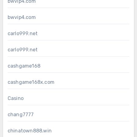
bwvip4.com
bwvip4.com
carlo999.net
carlo999.net
cashgame168
cashgame168x.com
Casino
chang7777
chinatown888.win