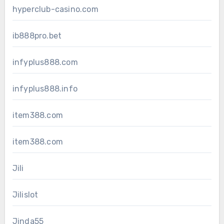
hyperclub-casino.com
ib888pro.bet
infyplus888.com
infyplus888.info
item388.com
item388.com
Jili
Jilislot
Jinda55