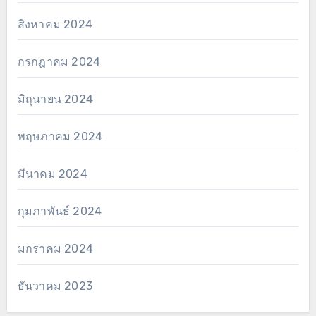
สิงหาคม 2024
กรกฎาคม 2024
มิถุนายน 2024
พฤษภาคม 2024
มีนาคม 2024
กุมภาพันธ์ 2024
มกราคม 2024
ธันวาคม 2023