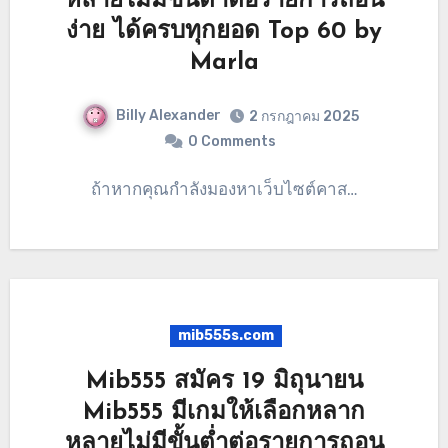
หลายไม่มีขั้นต่ำต่อรายการถอน
ง่าย ได้ครบทุกยอด Top 60 by
Marla
Billy Alexander
2 กรกฎาคม 2025
0 Comments
ถ้าหากคุณกำลังมองหาเว็บไซต์คาส…
mib555s.com
Mib555 สมัคร 19 มิถุนายน
Mib555 มีเกมให้เลือกหลาก
หลายไม่มีขั้นต่ำต่อรายการถอน