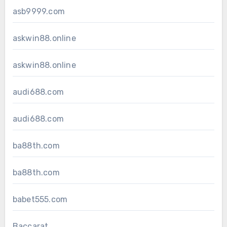
asb9999.com
askwin88.online
askwin88.online
audi688.com
audi688.com
ba88th.com
ba88th.com
babet555.com
Baccarat