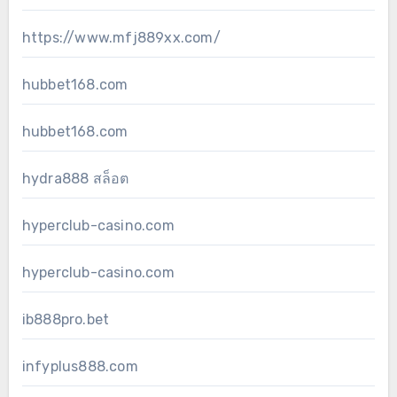
https://www.mfj889xx.com/
hubbet168.com
hubbet168.com
hydra888 สล็อต
hyperclub-casino.com
hyperclub-casino.com
ib888pro.bet
infyplus888.com