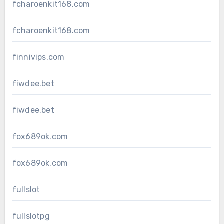
fcharoenkit168.com
fcharoenkit168.com
finnivips.com
fiwdee.bet
fiwdee.bet
fox689ok.com
fox689ok.com
fullslot
fullslotpg