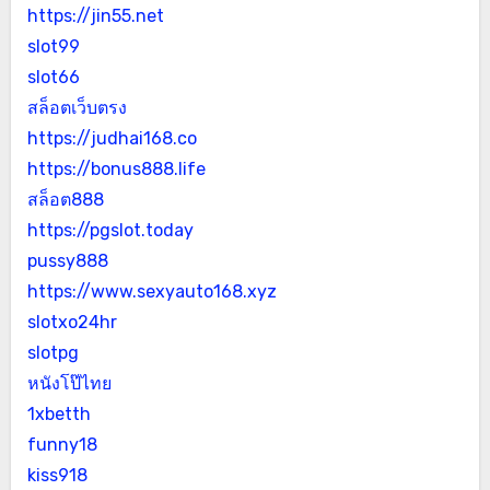
https://jin55.net
slot99
slot66
สล็อตเว็บตรง
https://judhai168.co
https://bonus888.life
สล็อต888
https://pgslot.today
pussy888
https://www.sexyauto168.xyz
slotxo24hr
slotpg
หนังโป๊ไทย
1xbetth
funny18
kiss918