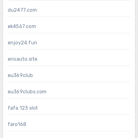
du2477.com
ek4567.com
enjoy24.fun
erisauto.site
eu369club
eu369clubs.com
fafa 123 slot
faro168