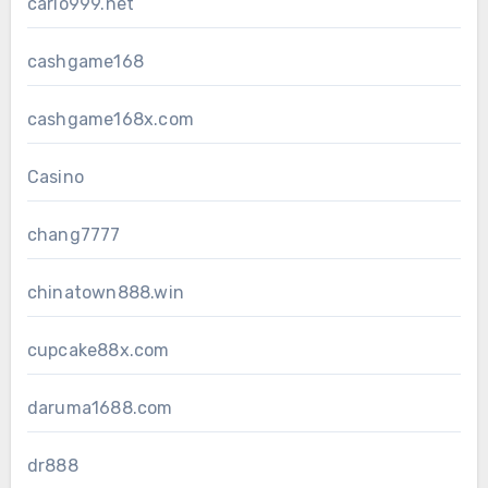
carlo999.net
cashgame168
cashgame168x.com
Casino
chang7777
chinatown888.win
cupcake88x.com
daruma1688.com
dr888