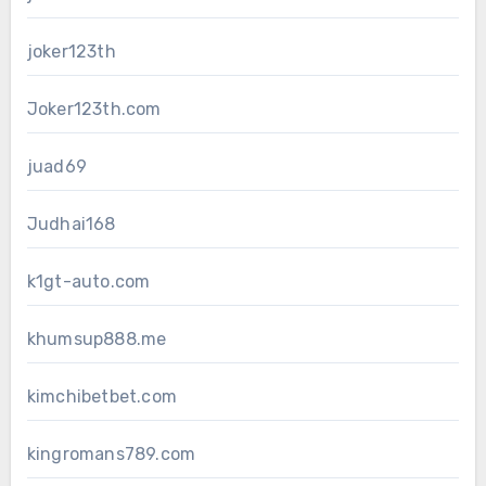
joker123th
Joker123th.com
juad69
Judhai168
k1gt-auto.com
khumsup888.me
kimchibetbet.com
kingromans789.com