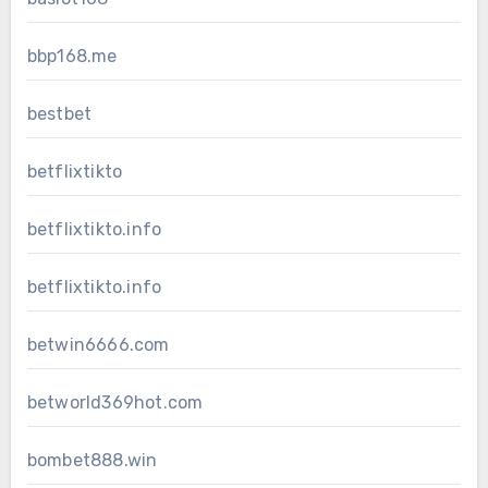
bbp168.me
bestbet
betflixtikto
betflixtikto.info
betflixtikto.info
betwin6666.com
betworld369hot.com
bombet888.win