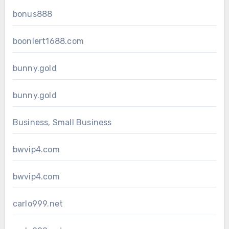
bonus888
boonlert1688.com
bunny.gold
bunny.gold
Business, Small Business
bwvip4.com
bwvip4.com
carlo999.net