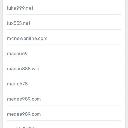
luke999.net
lux555.net
m4newonline.com
macau69
macau888.win
mario678
medee989.com
medee989.com