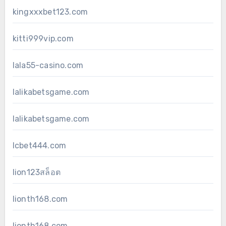
kingxxxbet123.com
kitti999vip.com
lala55-casino.com
lalikabetsgame.com
lalikabetsgame.com
lcbet444.com
lion123สล็อต
lionth168.com
lionth168.com