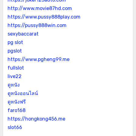
http://www.movie87hd.com
https://www.pussy888play.com
https://pussy888win.com
sexybaccarat
pg slot
pgslot
https://www.pgheng99.me
fullslot
live22
ดูหนัง
ดูหนังออนไลน์
ดูหนังฟรี
faro168
https://hongkong456.me
slot66