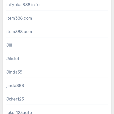
infyplus888.info
item388.com
item388.com
Jili
Jilislot
Jinda55
jinda888
Joker123
joker123auto