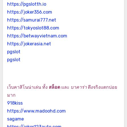
https://pgslotth.io
https://joker356.com
https://samurai777.net
https://tokyoslot88.com
https://betwayvietnam.com
https://jokerasia.net
pgslot
pgslot
เว็บคาสิโนน่าเล่น ทั้ง
สล็อต
และ
บาคาร่า
ตึงจริงแตกบ่อย
มาก
918kiss
https://www.madoohd.com
sagame
https://joker123auto.com