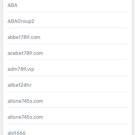
ABA
ABAGroup2
abbet789.com
acebet789.com
adm789.vip
allbet24hr
allone745s.com
allone745s.com
alot666