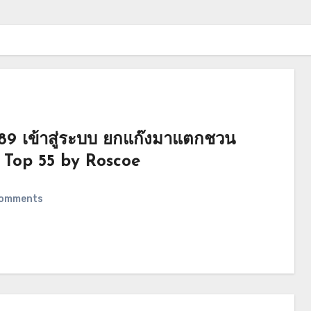
9 เข้าสู่ระบบ ยกแก๊งมาแตกชวน
ะ Top 55 by Roscoe
Comments