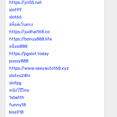
https://jin55.net
slot99
slot66
สล็อตเว็บตรง
https://judhai168.co
https://bonus888.life
สล็อต888
https://pgslot.today
pussy888
https://www.sexyauto168.xyz
slotxo24hr
slotpg
หนังโป๊ไทย
1xbetth
funny18
kiss918