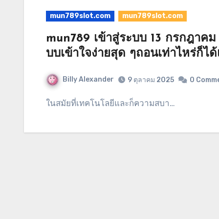
mun789slot.com
mun789slot.com
mun789 เข้าสู่ระบบ 13 กรกฎาคม
บบเข้าใจง่ายสุด ๆถอนเท่าไหร่ก็ได
Billy Alexander
9 ตุลาคม 2025
0 Comm
ในสมัยที่เทคโนโลยีและก็ความสบา…