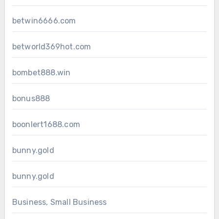
betwin6666.com
betworld369hot.com
bombet888.win
bonus888
boonlert1688.com
bunny.gold
bunny.gold
Business, Small Business