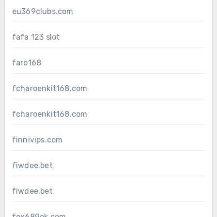
eu369clubs.com
fafa 123 slot
faro168
fcharoenkit168.com
fcharoenkit168.com
finnivips.com
fiwdee.bet
fiwdee.bet
fox689ok.com