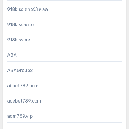
918kiss ดาวน์โหลด
918kissauto
918kissme
ABA
ABAGroup2
abbet789.com
acebet789.com
adm789.vip