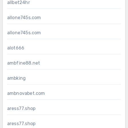
allbet24hr
allone745s.com
allone745s.com
alot666
ambfine88.net
ambking
ambnovabet.com
aress77.shop
aress77.shop