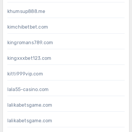
khumsup888.me
kimchibetbet.com
kingromans789.com
kingxxxbet123.com
kitti999vip.com
lala55-casino.com
lalikabetsgame.com
lalikabetsgame.com