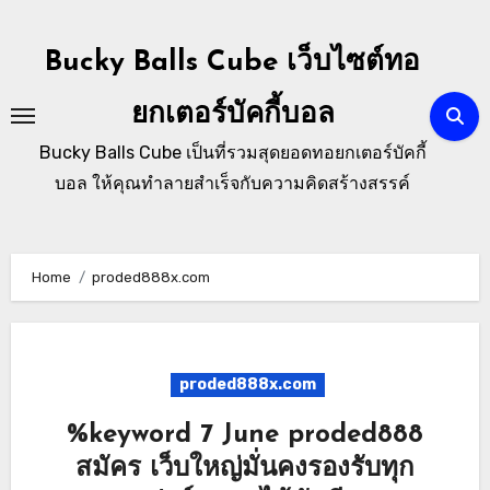
Skip
to
Bucky Balls Cube เว็บไซต์ทอ
content
ยกเตอร์บัคกี้บอล
Bucky Balls Cube เป็นที่รวมสุดยอดทอยกเตอร์บัคกี้
บอล ให้คุณทำลายสำเร็จกับความคิดสร้างสรรค์
Home
proded888x.com
proded888x.com
%keyword 7 June proded888
สมัคร เว็บใหญ่มั่นคงรองรับทุก