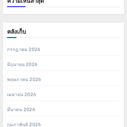
ความเห็นล่าสุด
คลังเก็บ
กรกฎาคม 2026
มิถุนายน 2026
พฤษภาคม 2026
เมษายน 2026
มีนาคม 2026
กุมภาพันธ์ 2026