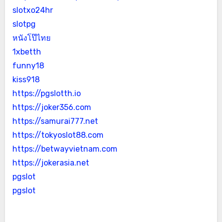
slotxo24hr
slotpg
หนังโป๊ไทย
1xbetth
funny18
kiss918
https://pgslotth.io
https://joker356.com
https://samurai777.net
https://tokyoslot88.com
https://betwayvietnam.com
https://jokerasia.net
pgslot
pgslot