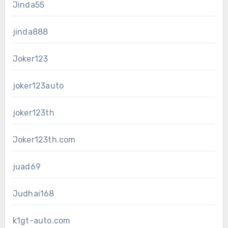
Jinda55
jinda888
Joker123
joker123auto
joker123th
Joker123th.com
juad69
Judhai168
k1gt-auto.com