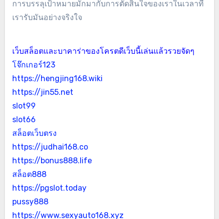
การบรรลุเป้าหมายมักมากับการตัดสินใจของเราในเวลาที่
เรารับมันอย่างจริงใจ
เว็บสล็อตและบาคาร่าของโครตดีเว็บนี้เล่นแล้วรวยจัดๆ
โจ๊กเกอร์123
https://hengjing168.wiki
https://jin55.net
slot99
slot66
สล็อตเว็บตรง
https://judhai168.co
https://bonus888.life
สล็อต888
https://pgslot.today
pussy888
https://www.sexyauto168.xyz