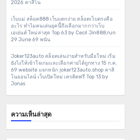
2026 คาสิโน
เว็บแม่ สล็อต888 เว็บแตกง่าย สล็อตเว็บตรงคือ
อะไร ทำไมคนเล่นยุคนี้ถึงเลือกมากกว่าเว็บ
เอเย่นต์ ใหม่ล่าสุด Top 63 by Cecil Jin888.run
29 June 69 พนัน
Joker123auto สล็อตเล่นง่ายสำหรับมือใหม่ เริ่ม
ยังไงให้เข้าใจเกมและเลือกค่ายได้ถูกทาง 15 ก.ค.
69 website แจกหนัก joker123auto.shop คาสิ
โนออนไลน์ เว็บเปิดใหม่ เครดิตฟรี Top 13 by
Jonas
ความเห็นล่าสุด