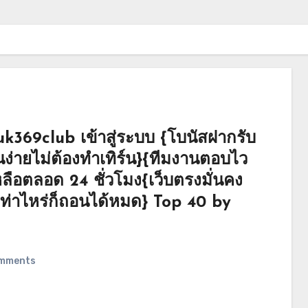
k369club เข้าสู่ระบบ {โบนัสฝากรับ
นง่ายไม่ต้องทำเทิร์น}{ทีมงานตอบไว
หลือตลอด 24 ชั่วโมง{เว็บตรงมั่นคง
ด้เท่าไหร่ก็ถอนได้หมด} Top 40 by
mments