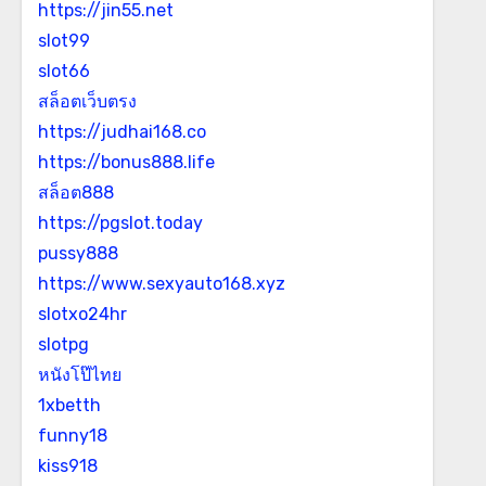
https://jin55.net
slot99
slot66
สล็อตเว็บตรง
https://judhai168.co
https://bonus888.life
สล็อต888
https://pgslot.today
pussy888
https://www.sexyauto168.xyz
slotxo24hr
slotpg
หนังโป๊ไทย
1xbetth
funny18
kiss918