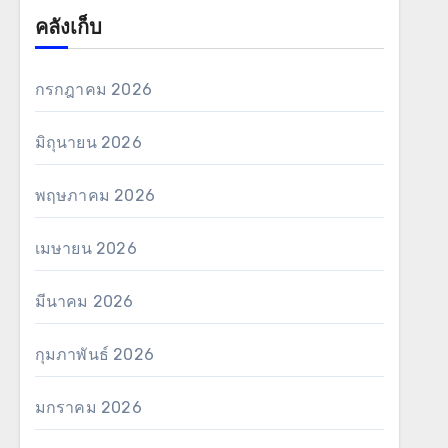
คลังเก็บ
กรกฎาคม 2026
มิถุนายน 2026
พฤษภาคม 2026
เมษายน 2026
มีนาคม 2026
กุมภาพันธ์ 2026
มกราคม 2026