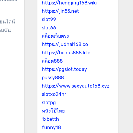
https://hengjing168.wiki
https://jin55.net
slot99
ออนไลน์
slot66
ิมพัน
สล็อตเว็บตรง
https://judhai168.co
https://bonus888.life
สล็อต888
https://pgslot.today
pussy888
https://www.sexyauto168.xyz
slotxo24hr
slotpg
หนังโป๊ไทย
1xbetth
funny18