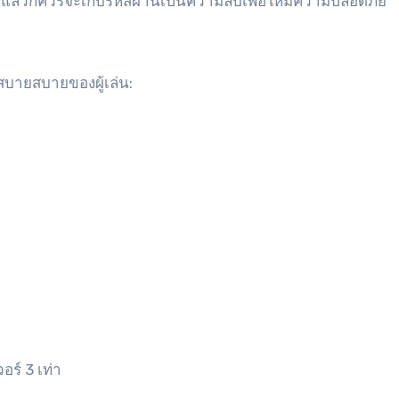
แล้วก็ควรจะเก็บรหัสผ่านเป็นความลับเพื่อให้มีความปลอดภัย
สบายสบายของผู้เล่น:
อร์ 3 เท่า