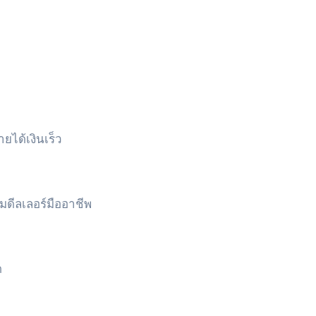
ยได้เงินเร็ว
ดีลเลอร์มืออาชีพ
ด