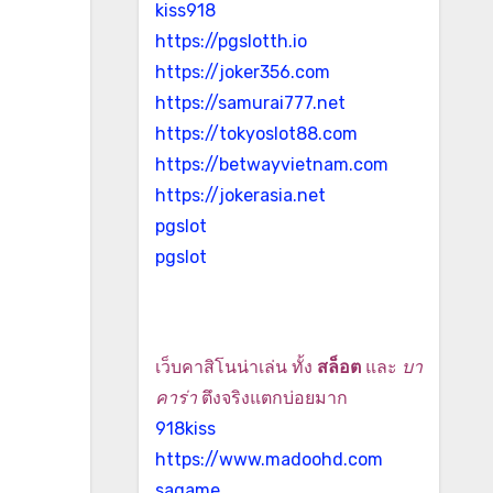
kiss918
https://pgslotth.io
https://joker356.com
https://samurai777.net
https://tokyoslot88.com
https://betwayvietnam.com
https://jokerasia.net
pgslot
pgslot
เว็บคาสิโนน่าเล่น ทั้ง
สล็อต
และ
บา
คาร่า
ตึงจริงแตกบ่อยมาก
918kiss
https://www.madoohd.com
sagame