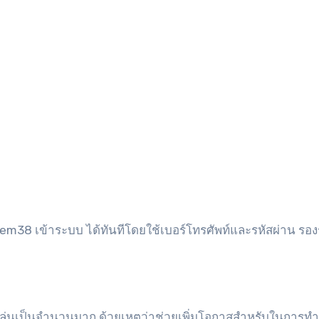
em38 เข้าระบบ ได้ทันทีโดยใช้เบอร์โทรศัพท์และรหัสผ่าน รองรั
ู้เล่นเป็นจำนวนมาก ด้วยเหตุว่าช่วยเพิ่มโอกาสสำหรับในการท