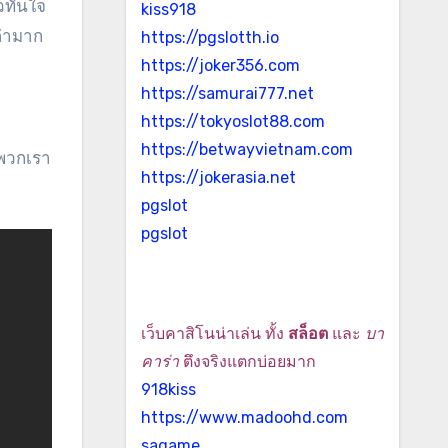
วทันใจ
kiss918
มค่ามาก
https://pgslotth.io
https://joker356.com
https://samurai777.net
https://tokyoslot88.com
https://betwayvietnam.com
พวกเรา
https://jokerasia.net
pgslot
pgslot
เว็บคาสิโนน่าเล่น ทั้ง
สล็อต
และ
บา
คาร่า
ตึงจริงแตกบ่อยมาก
918kiss
https://www.madoohd.com
sagame