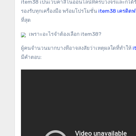
item38 เป็นเว็บคาสิโนออนไลน์ที่ครบวงจรและก็ได้รับ
รองรับทุกเครื่องมือ พร้อมโปรโมชั่น
item38 เครดิตฟร
ที่สุด
เพราะอะไรจำต้องเลือก item38?
ผู้คนจำนวนมากบางทีอาจสงสัยว่าเหตุผลใดที่ทำให้
i
มีคำตอบ: