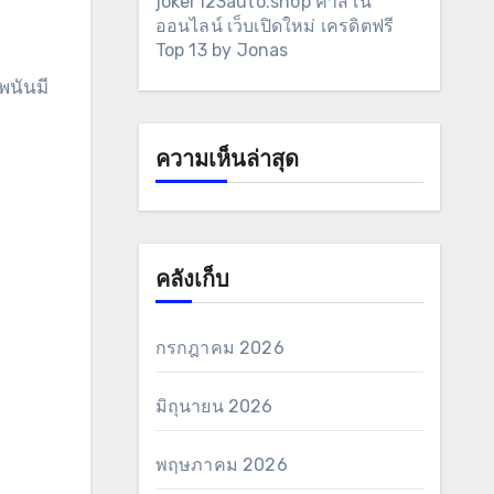
joker123auto.shop คาสิโน
ออนไลน์ เว็บเปิดใหม่ เครดิตฟรี
Top 13 by Jonas
พนันมี
ความเห็นล่าสุด
คลังเก็บ
กรกฎาคม 2026
มิถุนายน 2026
พฤษภาคม 2026