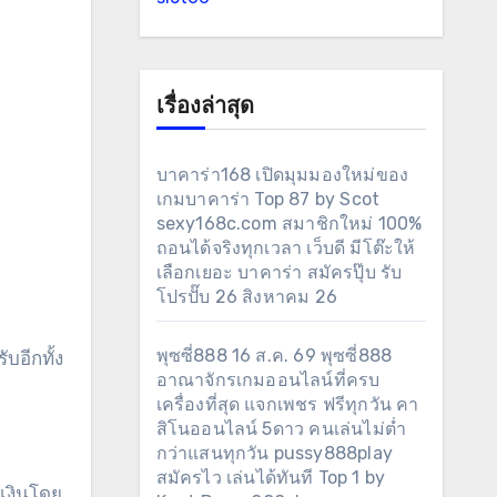
เรื่องล่าสุด
บาคาร่า168 เปิดมุมมองใหม่ของ
เกมบาคาร่า Top 87 by Scot
sexy168c.com สมาชิกใหม่ 100%
ถอนได้จริงทุกเวลา เว็บดี มีโต๊ะให้
เลือกเยอะ บาคาร่า สมัครปุ๊บ รับ
โปรปั๊บ 26 สิงหาคม 26
พุซซี่888 16 ส.ค. 69 พุซซี่888
บอีกทั้ง
อาณาจักรเกมออนไลน์ที่ครบ
เครื่องที่สุด แจกเพชร ฟรีทุกวัน คา
สิโนออนไลน์ 5ดาว คนเล่นไม่ต่ำ
กว่าแสนทุกวัน pussy888play
สมัครไว เล่นได้ทันที Top 1 by
ำเงินโดย