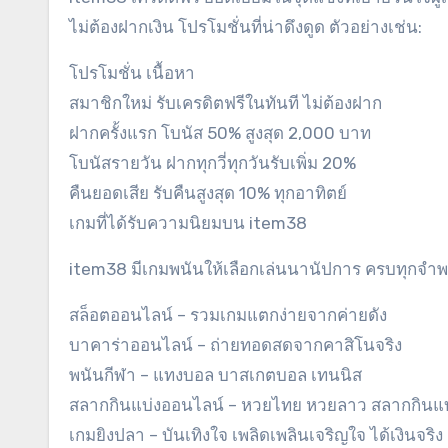
ไม่ต้องฝากเงิน โปรโมชั่นที่น่าดึงดูด ตัวอย่างเช่น:
โปรโมชั่น เนื้อหา
สมาชิกใหม่ รับเครดิตฟรีในทันที ไม่ต้องฝาก
ฝากครั้งแรก โบนัส 50% สูงสุด 2,000 บาท
โบนัสรายวัน ฝากทุกวี่ทุกวันรับเพิ่ม 20%
คืนยอดเสีย รับคืนสูงสุด 10% ทุกอาทิตย์
เกมที่ได้รับความนิยมบน item38
item38 มีเกมพนันให้เลือกเล่นนานัปการ ครบทุกจำพ
สล็อตออนไลน์ – รวมเกมแตกง่ายจากค่ายดัง
บาคาร่าออนไลน์ – ถ่ายทอดสดจากคาสิโนจริง
พนันกีฬา – แทงบอล บาสเกตบอล เทนนิส
สลากกินแบ่งออนไลน์ – หวยไทย หวยลาว สลากกินแบ่ง
เกมยิงปลา – บันเทิงใจ เพลิดเพลินเจริญใจ ได้เงินจริง