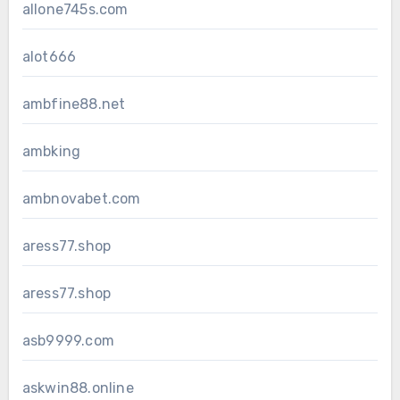
allone745s.com
alot666
ambfine88.net
ambking
ambnovabet.com
aress77.shop
aress77.shop
asb9999.com
askwin88.online