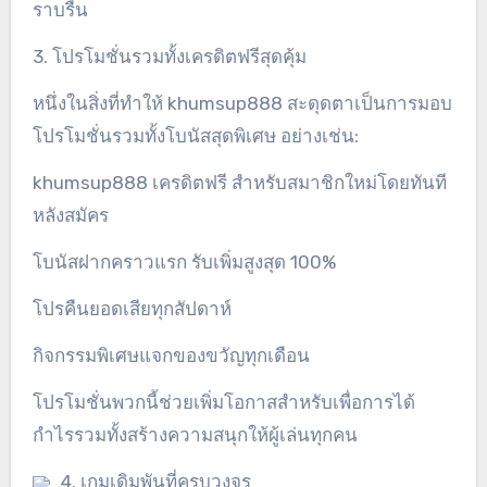
ราบรื่น
3. โปรโมชั่นรวมทั้งเครดิตฟรีสุดคุ้ม
หนึ่งในสิ่งที่ทำให้ khumsup888 สะดุดตาเป็นการมอบ
โปรโมชั่นรวมทั้งโบนัสสุดพิเศษ อย่างเช่น:
khumsup888 เครดิตฟรี สำหรับสมาชิกใหม่โดยทันที
หลังสมัคร
โบนัสฝากคราวแรก รับเพิ่มสูงสุด 100%
โปรคืนยอดเสียทุกสัปดาห์
กิจกรรมพิเศษแจกของขวัญทุกเดือน
โปรโมชั่นพวกนี้ช่วยเพิ่มโอกาสสำหรับเพื่อการได้
กำไรรวมทั้งสร้างความสนุกให้ผู้เล่นทุกคน
4. เกมเดิมพันที่ครบวงจร