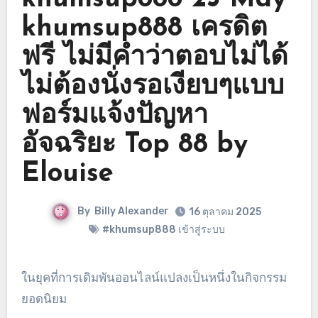
khumsup888 เครดิต
ฟรี ไม่มีคำว่าตอบไม่ได้
ไม่ต้องนั่งรอเงียบๆแบบ
ฟอร์มแจ้งปัญหา
อัจฉริยะ Top 88 by
Elouise
By
Billy Alexander
16 ตุลาคม 2025
#khumsup888 เข้าสู่ระบบ
ในยุคที่การเดิมพันออนไลน์แปลงเป็นหนึ่งในกิจกรรม
ยอดนิยม