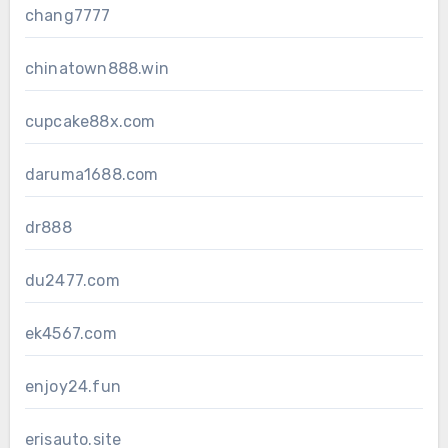
chang7777
chinatown888.win
cupcake88x.com
daruma1688.com
dr888
du2477.com
ek4567.com
enjoy24.fun
erisauto.site