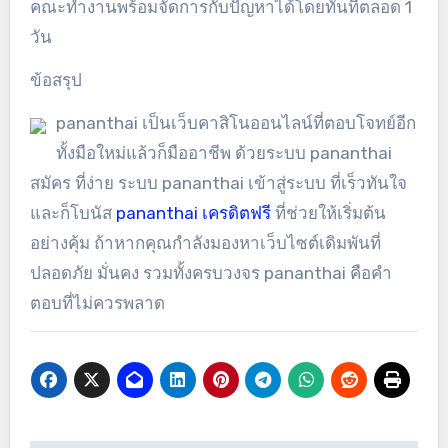
คณะทำงานพร้อมจัดการกับปัญหาได้โดยทันทีตลอด 1
วัน
ข้อสรุป
pananthai เป็นเว็บคาสิโนออนไลน์ที่ตอบโจทย์อีก
ทั้งมือใหม่แล้วก็มืออาชีพ ด้วยระบบ pananthai
สมัคร ที่ง่าย ระบบ pananthai เข้าสู่ระบบ ที่เร็วทันใจ
และก็โบนัส
pananthai เครดิตฟรี
ที่ช่วยให้เริ่มต้น
อย่างคุ้ม ถ้าหากคุณกำลังมองหาเว็บไซต์เดิมพันที่
ปลอดภัย มั่นคง รวมทั้งครบวงจร pananthai คือคำ
ตอบที่ไม่ควรพลาด