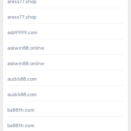
aress77.shop
aress77.shop
asb9999.com
askwin88.online
askwin88.online
audi688.com
audi688.com
ba88th.com
ba88th.com