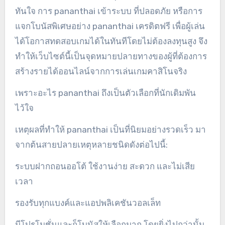
ทันใจ การ pananthai เข้าระบบ ที่ปลอดภัย หรือการ
แจกโบนัสพิเศษอย่าง pananthai เครดิตฟรี เพื่อผู้เล่น
ได้โอกาสทดสอบเกมได้ในทันทีโดยไม่ต้องลงทุนสูง จึง
ทำให้เว็บไซต์นี้เป็นจุดหมายปลายทางของผู้ที่ต้องการ
สร้างรายได้ออนไลน์จากการเล่นเกมคาสิโนจริง
เพราะอะไร pananthai ถึงเป็นตัวเลือกที่นักเดิมพัน
ไว้ใจ
เหตุผลที่ทำให้ pananthai เป็นที่นิยมอย่างรวดเร็ว มา
จากต้นสายปลายเหตุหลายชนิดดังต่อไปนี้:
ระบบฝากถอนออโต้ ใช้งานง่าย สะดวก และไม่เสีย
เวลา
รองรับทุกแบงค์และแอปพลิเคชันวอลเล็ท
มีโปรโมชั่นและก็โบนัสให้เลือกมาก โดยยิ่งไปกว่านั้น