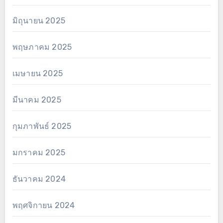
มิถุนายน 2025
พฤษภาคม 2025
เมษายน 2025
มีนาคม 2025
กุมภาพันธ์ 2025
มกราคม 2025
ธันวาคม 2024
พฤศจิกายน 2024