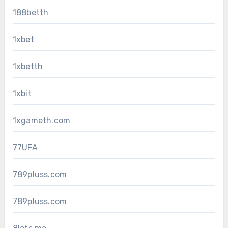
188betth
1xbet
1xbetth
1xbit
1xgameth.com
77UFA
789pluss.com
789pluss.com