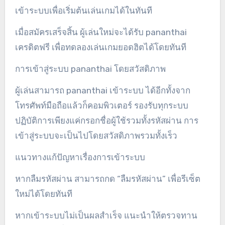
เข้าระบบเพื่อเริ่มต้นเล่นเกมได้ในทันที
เมื่อสมัครเสร็จสิ้น ผู้เล่นใหม่จะได้รับ pananthai
เครดิตฟรี เพื่อทดลองเล่นเกมยอดฮิตได้โดยทันที
การเข้าสู่ระบบ pananthai โดยสวัสดิภาพ
ผู้เล่นสามารถ pananthai เข้าระบบ ได้อีกทั้งจาก
โทรศัพท์มือถือแล้วก็คอมพิวเตอร์ รองรับทุกระบบ
ปฏิบัติการเพียงแค่กรอกชื่อผู้ใช้รวมทั้งรหัสผ่าน การ
เข้าสู่ระบบจะเป็นไปโดยสวัสดิภาพรวมทั้งเร็ว
แนวทางแก้ปัญหาเรื่องการเข้าระบบ
หากลืมรหัสผ่าน สามารถกด “ลืมรหัสผ่าน” เพื่อรีเซ็ต
ใหม่ได้โดยทันที
หากเข้าระบบไม่เป็นผลสำเร็จ แนะนำให้ตรวจทาน