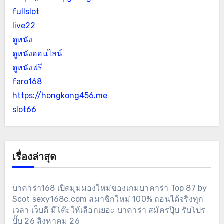
fullslot
live22
ดูหนัง
ดูหนังออนไลน์
ดูหนังฟรี
faro168
https://hongkong456.me
slot66
เรื่องล่าสุด
บาคาร่า168 เปิดมุมมองใหม่ของเกมบาคาร่า Top 87 by
Scot sexy168c.com สมาชิกใหม่ 100% ถอนได้จริงทุก
เวลา เว็บดี มีโต๊ะให้เลือกเยอะ บาคาร่า สมัครปุ๊บ รับโปร
ปั๊บ 26 สิงหาคม 26