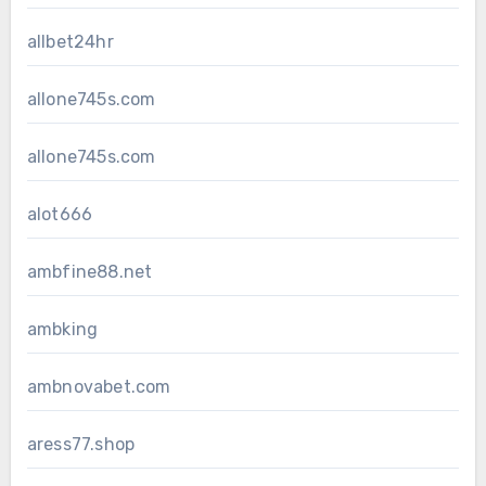
allbet24hr
allone745s.com
allone745s.com
alot666
ambfine88.net
ambking
ambnovabet.com
aress77.shop