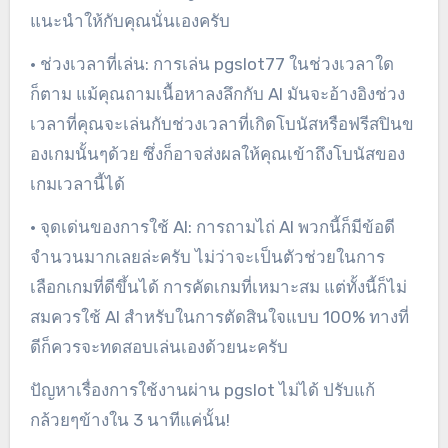
แนะนำให้กับคุณนั่นเองครับ
• ช่วงเวลาที่เล่น: การเล่น pgslot77 ในช่วงเวลาใด
ก็ตาม แม้คุณถามเนื้อหาลงลึกกับ AI มันจะอ้างอิงช่วง
เวลาที่คุณจะเล่นกับช่วงเวลาที่เกิดโบนัสหรือฟรีสปินข
องเกมนั้นๆด้วย ซึ่งก็อาจส่งผลให้คุณเข้าถึงโบนัสของ
เกมเวลานี้ได้
• จุดเด่นของการใช้ AI: การถามไถ่ AI พวกนี้ก็มีข้อดี
จำนวนมากเลยล่ะครับ ไม่ว่าจะเป็นตัวช่วยในการ
เลือกเกมที่ดีขึ้นได้ การคัดเกมที่เหมาะสม แต่ทั้งนี้ก็ไม่
สมควรใช้ AI สำหรับในการตัดสินใจแบบ 100% ทางที่
ดีก็ควรจะทดสอบเล่นเองด้วยนะครับ
ปัญหาเรื่องการใช้งานผ่าน pgslot ไม่ได้ ปรับแก้
กล้วยๆข้างใน 3 นาทีแค่นั้น!