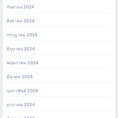
กันยายน 2024
สิงหาคม 2024
กรกฎาคม 2024
มิถุนายน 2024
พฤษภาคม 2024
มีนาคม 2024
กุมภาพันธ์ 2024
มกราคม 2024