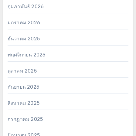
กุมภาพันธ์ 2026
มกราคม 2026
ธันวาคม 2025
พฤศจิกายน 2025
ตุลาคม 2025
กันยายน 2025
สิงหาคม 2025
กรกฎาคม 2025
มิถุนายน 2025