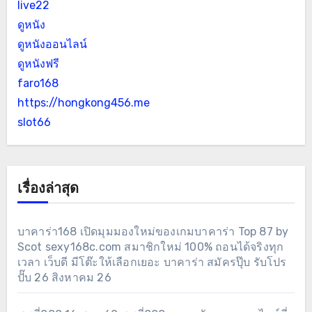
live22
ดูหนัง
ดูหนังออนไลน์
ดูหนังฟรี
faro168
https://hongkong456.me
slot66
เรื่องล่าสุด
บาคาร่า168 เปิดมุมมองใหม่ของเกมบาคาร่า Top 87 by
Scot sexy168c.com สมาชิกใหม่ 100% ถอนได้จริงทุก
เวลา เว็บดี มีโต๊ะให้เลือกเยอะ บาคาร่า สมัครปุ๊บ รับโปร
ปั๊บ 26 สิงหาคม 26