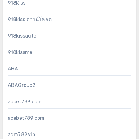
918Kiss
918kiss ดาวน์โหลด
918kissauto
918kissme
ABA
ABAGroup2
abbet789.com
acebet789.com
adm789.vip