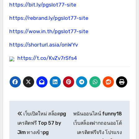
https://bit.ly/pgslot77-site
https://rebrand.ly/pgslot77-site
https://wow.in.th/pgslot77-site
https://shorturl.asia/onWYv
https://t.co/KvZv7rSfs4
แนะแนว
เว็บเปิดใหม่ สล็อตpg
พนันออนไลน์ funny18
เรื่อง
เครดิตฟรี Top 57 by
เว็บสล็อตฝากถอนออโต้
Jim ทางเข้าpg
เครดิตฟรีจริง โปรแรง