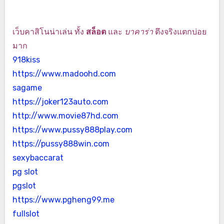
เว็บคาสิโนน่าเล่น ทั้ง
สล็อต
และ
บาคาร่า
ตึงจริงแตกบ่อย
มาก
918kiss
https://www.madoohd.com
sagame
https://joker123auto.com
http://www.movie87hd.com
https://www.pussy888play.com
https://pussy888win.com
sexybaccarat
pg slot
pgslot
https://www.pgheng99.me
fullslot