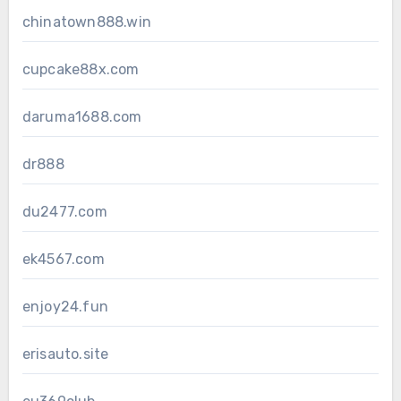
chinatown888.win
cupcake88x.com
daruma1688.com
dr888
du2477.com
ek4567.com
enjoy24.fun
erisauto.site