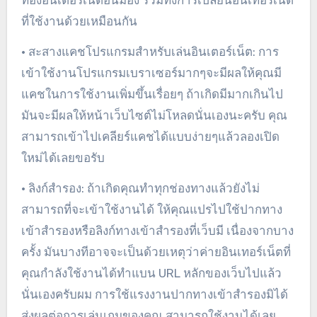
ที่ใช้งานด้วยเหมือนกัน
• สะสางแคชโปรแกรมสำหรับเล่นอินเตอร์เน็ต: การ
เข้าใช้งานโปรแกรมเบราเซอร์มากๆจะมีผลให้คุณมี
แคชในการใช้งานเพิ่มขึ้นเรื่อยๆ ถ้าเกิดมีมากเกินไป
มันจะมีผลให้หน้าเว็บไซต์ไม่โหลดนั่นเองนะครับ คุณ
สามารถเข้าไปเคลียร์แคชได้แบบง่ายๆแล้วลองเปิด
ใหม่ได้เลยขอรับ
• ลิงก์สำรอง: ถ้าเกิดคุณทำทุกช่องทางแล้วยังไม่
สามารถที่จะเข้าใช้งานได้ ให้คุณแปรไปใช้ปากทาง
เข้าสำรองหรือลิงก์ทางเข้าสำรองที่เว็บมี เนื่องจากบาง
ครั้ง มันบางทีอาจจะเป็นด้วยเหตุว่าค่ายอินเทอร์เน็ตที่
คุณกำลังใช้งานได้ทำแบน URL หลักของเว็บไปแล้ว
นั่นเองครับผม การใช้แรงงานปากทางเข้าสำรองมิได้
ส่งผลต่อการเล่นเกมของคุณ สามารถใช้งานได้เลย