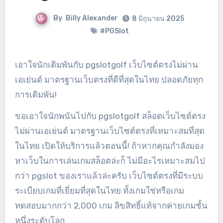
By
Billy Alexander
8 มิถุนายน 2025
#PGSlot
เอาใจนักเดิมพันกับ pgslotgolf เว็บไซต์ตรงไม่ผ่าน
เอเย่นต์ มาตรฐานเว็บตรงที่ดีที่สุดในไทย ปลอดภัยทุก
การเดิมพัน!
ขอเอาใจนักพนันไปกับ pgslotgolf สล็อตเว็บไซต์ตรง
ไม่ผ่านเอเย่นต์ มาตรฐานเว็บไซต์ตรงที่เหมาะสมที่สุด
ในไทย เปิดให้บริการแล้วตอนนี้! ถ้าหากคุณกำลังมอง
หาเว็บในการเล่นเกมสล็อตล่ะก็ ไม่มีอะไรเหมาะสมไป
กว่า pgslot ของเราแล้วล่ะครับ เว็บไซต์ตรงที่มีระบบ
ระเบียบเกมที่เยี่ยมที่สุดในไทย ทั้งเกมใช่หรือเกม
ทดสอบมากกว่า 2,000 เกม ลิขสิทธิ์แท้จากค่ายเกมชั้น
หนึ่งระดับโลก