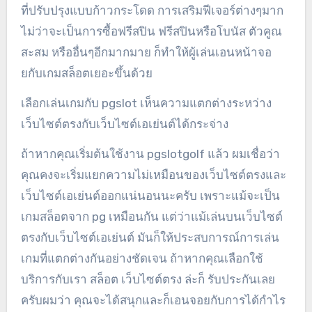
ที่ปรับปรุงแบบก้าวกระโดด การเสริมฟีเจอร์ต่างๆมาก
ไม่ว่าจะเป็นการซื้อฟรีสปิน ฟรีสปินหรือโบนัส ตัวคูณ
สะสม หรืออื่นๆอีกมากมาย ก็ทำให้ผู้เล่นเอนหน้าจอ
ยกับเกมสล็อตเยอะขึ้นด้วย
เลือกเล่นเกมกับ pgslot เห็นความแตกต่างระหว่าง
เว็บไซต์ตรงกับเว็บไซต์เอเย่นต์ได้กระจ่าง
ถ้าหากคุณเริ่มต้นใช้งาน pgslotgolf แล้ว ผมเชื่อว่า
คุณคงจะเริ่มแยกความไม่เหมือนของเว็บไซต์ตรงและ
เว็บไซต์เอเย่นต์ออกแน่นอนนะครับ เพราะแม้จะเป็น
เกมสล็อตจาก pg เหมือนกัน แต่ว่าแม้เล่นบนเว็บไซต์
ตรงกับเว็บไซต์เอเย่นต์ มันก็ให้ประสบการณ์การเล่น
เกมที่แตกต่างกันอย่างชัดเจน ถ้าหากคุณเลือกใช้
บริการกับเรา สล็อต เว็บไซต์ตรง ล่ะก็ รับประกันเลย
ครับผมว่า คุณจะได้สนุกและก็เอนจอยกับการได้กำไร