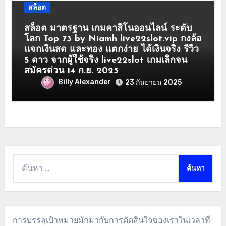
สล็อต
สล็อต มาตรฐาน เกมคาสิโนออนไลน์ ระดับ
โลก Top 73 by Niamh live22slot.vip กงล้อ
แจกเงินสด และทอง แตกง่าย ได้เงินจริง รีวิว
5 ดาว จากผู้ใช้จริง live22slot เกมเลิกจน
สมัครด่วน 14 ก.ย. 2025
Billy Alexander
23 กันยายน 2025
ค้นหา
สำหรับ:
การบรรลุเป้าหมายมักมากับการตัดสินใจของเราในเวลาที่