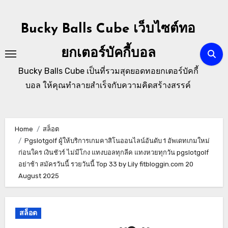
Skip
to
Bucky Balls Cube เว็บไซต์ทอ
content
ยกเตอร์บัคกี้บอล
Bucky Balls Cube เป็นที่รวมสุดยอดทอยกเตอร์บัคกี้
บอล ให้คุณทำลายสำเร็จกับความคิดสร้างสรรค์
Home
สล็อต
Pgslotgolf ผู้ให้บริการเกมคาสิโนออนไลน์อันดับ 1 อัพเดทเกมใหม่
ก่อนใคร เงินชัวร์ ไม่มีโกง แทงบอลทุกลีค แทงหวยทุกวัน pgslotgolf
อย่าช้า สมัครวันนี้ รวยวันนี้ Top 33 by Lily fitbloggin.com 20
August 2025
สล็อต