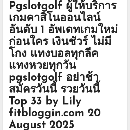
Pgslotgolf ผู้ให้บริการ
เกมคาสิโนออนไลน์
อันดับ 1 อัพเดทเกมใหม่
ก่อนใคร เงินชัวร์ ไม่มี
โกง แทงบอลทุกลีค
แทงหวยทุกวัน
pgslotgolf อย่าช้า
สมัครวันนี้ รวยวันนี้
Top 33 by Lily
fitbloggin.com 20
August 2025