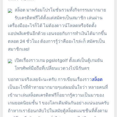
สล็อต มาพร้อมโปรโมชั่นรวมทั้งกิจกรรมมากมาย
รับเครดิตฟรีได้ตั้งแต่สมัครเป็นสมาชิก เล่นผ่าน
เครื่องมืออะไรก็ได้ ไม่ต้องดาวน์โหลดหรือจัดตั้ง
แอปพลิเคชันอีกด้วย เอนจอยกับการทำเงินได้มากขึ้น
ตลอด 24 ชั่วโมง ต้องการรู้ว่าคืออะไรล่ะก็ สมัครเป็น
สมาชิกเลย!
เปิดเรื่องราวเกม pgslotgolf ตั้งแต่เป็นตู้เกมยัน
โทรศัพท์มือถือที่เปลี่ยนแวดวงไปนิรันดร
บอกตามจริงเลยจ้ะนะครับ การเขียนเรื่องราว
สล็อต
เป็นอะไรที่ท้าทายมากมายๆแต่ผมมั่นใจว่า หลายคนที่
เข้ามาเล่นสล็อตเครดิตฟรีก็อยากรู้ความเป็นมาของ
เกมยอดนิยมชั้น 1 ของโลกเดิมพันกันอย่างแน่นอนครับ
ถ้าหากเราย้อนกลับไปในสมัยตู้สล็อตแมชชีนที่ตั้งตาม