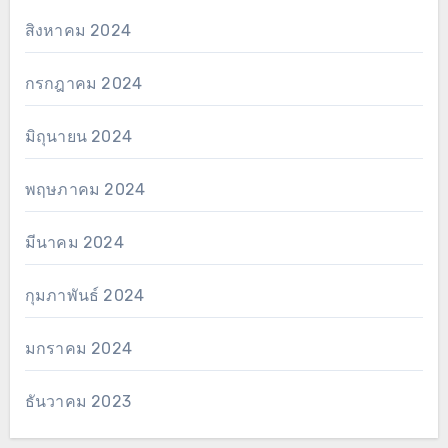
สิงหาคม 2024
กรกฎาคม 2024
มิถุนายน 2024
พฤษภาคม 2024
มีนาคม 2024
กุมภาพันธ์ 2024
มกราคม 2024
ธันวาคม 2023