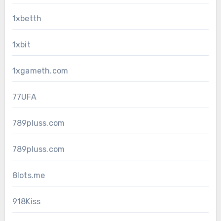
1xbetth
1xbit
1xgameth.com
77UFA
789pluss.com
789pluss.com
8lots.me
918Kiss