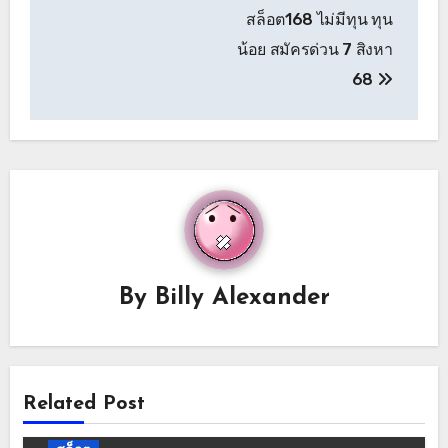
สล็อต168 ไม่มีทุน ทุน
น้อย สมัครด่วน 7 สิงหา
68
By
Billy Alexander
Related Post