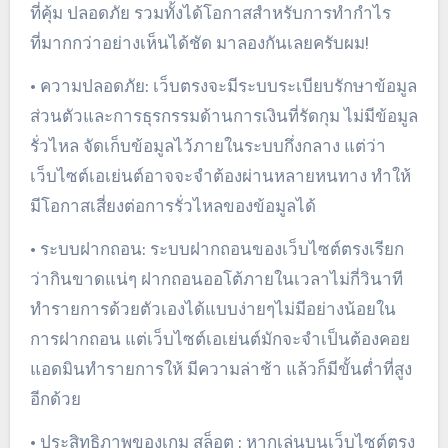
ที่คุ้ม ปลอดภัย รวมทั้งได้โอกาสสำหรับการทำกำไร
ที่มากกว่าอย่างเห็นได้ชัด มาลองกันเลยครับผม!
• ความปลอดภัย: เว็บตรงจะมีระบบระเบียบรักษาข้อมูล
ส่วนตัวและการธุรกรรมด้านการเงินที่รัดกุม ไม่มีข้อมูล
รั่วไหล จัดเก็บข้อมูลไว้ภายในระบบกึ่งกลาง แต่ว่า
เว็บไซต์เอเย่นต์อาจจะจำต้องผ่านหลายหนทาง ทำให้
มีโอกาสเสี่ยงต่อการรั่วไหลของข้อมูลได้
• ระบบฝากถอน: ระบบฝากถอนของเว็บไซต์ตรงเรียก
ว่ากินขาดแน่ๆ ฝากถอนออโต้ภายในเวลาไม่กี่วินาที
ทำรายการด้วยตัวเองได้แบบง่ายๆไม่มีอย่างน้อยใน
การฝากถอน แต่เว็บไซต์เอเย่นต์มักจะจำเป็นต้องคอย
แอดมินทำรายการให้ มีความล่าช้า แล้วก็มีขั้นต่ำที่สูง
อีกด้วย
• ประสิทธิภาพของเกม สล็อต : หากเล่นบนเว็บไซต์ตรง