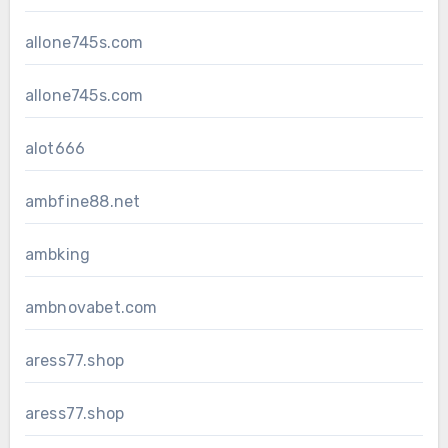
allone745s.com
allone745s.com
alot666
ambfine88.net
ambking
ambnovabet.com
aress77.shop
aress77.shop