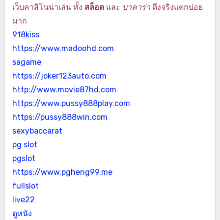
เว็บคาสิโนน่าเล่น ทั้ง
สล็อต
และ
บาคาร่า
ตึงจริงแตกบ่อย
มาก
918kiss
https://www.madoohd.com
sagame
https://joker123auto.com
http://www.movie87hd.com
https://www.pussy888play.com
https://pussy888win.com
sexybaccarat
pg slot
pgslot
https://www.pgheng99.me
fullslot
live22
ดูหนัง