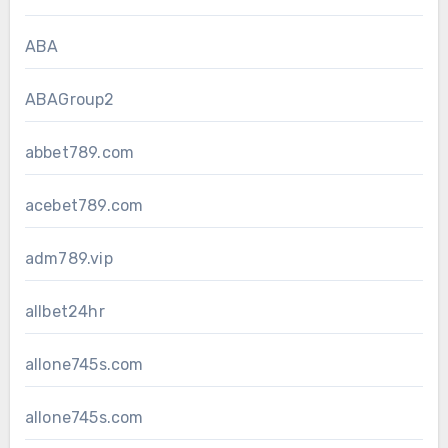
ABA
ABAGroup2
abbet789.com
acebet789.com
adm789.vip
allbet24hr
allone745s.com
allone745s.com