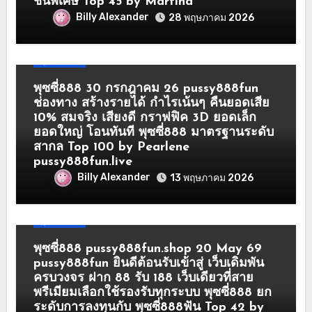
ชั่นพิเศษ Top 45 by Martina
Billy Alexander
28 พฤษภาคม 2026
พุซซี่888
พุซซี่888 30 กรกฎาคม 26 pussy888fun
ช่องทาง สร้างรายได้ กำไรเน้นๆ คืนยอดเสีย
10% สมจริง เสียงดี กราฟฟิค 3D ยอดเล็ก
ยอดใหญ่ โอนทันที พุซซี่888 มาตรฐานระดับ
สากล Top 100 by Pearlene
pussy888fun.live
Billy Alexander
13 พฤษภาคม 2026
พุซซี่888
พุซซี่888 pussy888fun.shop 20 May 69
pussy888fun ยินดีต้อนรับเข้าสู่ เว็บเดิมพัน
ครบวงจร ฝาก 88 รับ 188 เว็บเดียวที่สาย
พรีเมียมเลือกใช้รองรับทุกระบบ พุซซี่888 ยก
ระดับการลงทุนกับ พุซซี่888ฟัน Top 42 by