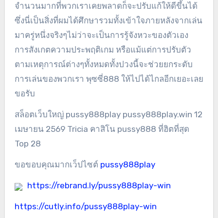
จำนวนมากที่พวกเราเคยพลาดก็จะปรับแก้ให้ดีขึ้นได้
ซึ่งนี่เป็นสิ่งที่ผมได้ศึกษารวมทั้งเข้าใจภายหลังจากเล่น
มาครู่หนึ่งจริงๆไม่ว่าจะเป็นการรู้จังหวะของตัวเอง
การสังเกตความประพฤติเกม หรือแม้แต่การปรับตัว
ตามเหตุการณ์ต่างๆทั้งหมดทั้งปวงนี้จะช่วยยกระดับ
การเล่นของพวกเรา พุซซี่888 ให้ไปได้ไกลอีกเยอะเลย
ขอรับ
สล็อตเว็บใหญ่ pussy888play pussy888play.win 12
เมษายน 2569 Tricia คาสิโน pussy888 ที่ฮิตที่สุด
Top 28
ขอขอบคุณมากเว็ปไซต์
pussy888play
https://rebrand.ly/pussy888play-win
https://cutly.info/pussy888play-win