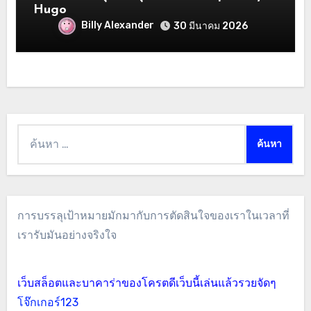
Hugo
Billy Alexander
30 มีนาคม 2026
ค้นหา
สำหรับ:
การบรรลุเป้าหมายมักมากับการตัดสินใจของเราในเวลาที่
เรารับมันอย่างจริงใจ
เว็บสล็อตและบาคาร่าของโครตดีเว็บนี้เล่นแล้วรวยจัดๆ
โจ๊กเกอร์123