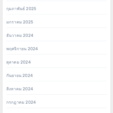
กุมภาพันธ์ 2025
มกราคม 2025
ธันวาคม 2024
พฤศจิกายน 2024
ตุลาคม 2024
กันยายน 2024
สิงหาคม 2024
กรกฎาคม 2024