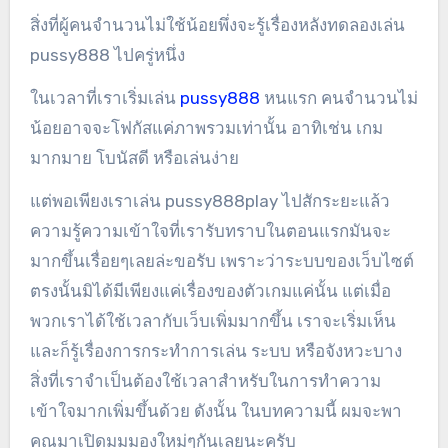
สิ่งที่ผู้คนจำนวนไม่ใช้น้อยพึ่งจะรู้เรื่องหลังทดลองเล่น
pussy888 ไปครู่หนึ่ง
ในเวลาที่เราเริ่มเล่น
pussy888
หนแรก คนจำนวนไม่
น้อยอาจจะโฟกัสแค่ภาพรวมเท่านั้น อาทิเช่น เกม
มากมาย โบนัสดี หรือเล่นง่าย
แต่พอเพียงเราเล่น pussy888play ไปสักระยะแล้ว
ความรู้ความเข้าใจที่เรารับทราบในตอนแรกมันจะ
มากขึ้นเรื่อยๆเลยล่ะขอรับ เพราะว่าระบบของเว็บไซต์
ตรงนั้นมิได้มีเพียงแค่เรื่องของตัวเกมแค่นั้น แต่เมื่อ
พวกเราได้ใช้เวลากับเว็บเพิ่มมากขึ้น เราจะเริ่มเห็น
และก็รู้เรื่องการกระทำการเล่น ระบบ หรือจังหวะบาง
สิ่งที่เราจำเป็นต้องใช้เวลาสำหรับในการทำความ
เข้าใจมากเพิ่มขึ้นด้วย ดังนั้น ในบทความนี้ ผมจะพา
คุณมาเปิดมุมมองใหม่ๆกันเลยนะครับ