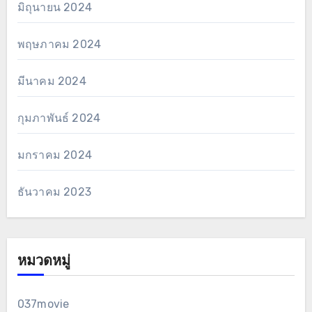
มิถุนายน 2024
พฤษภาคม 2024
มีนาคม 2024
กุมภาพันธ์ 2024
มกราคม 2024
ธันวาคม 2023
หมวดหมู่
037movie