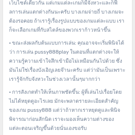
เว็บไซต์เดียวกัน แต่เกมแต่ละเกมก็มีจังหวะและก็ฟี
ลการเล่นแตกต่างกันนะครับ บางเกมจ่ายถี่ บางเกมจะ
ต้องรอคอย ถ้าเรารู้เรื่องรูปแบบของเกมแต่ละแบบ เรา
ก็จะเลือกเกมที่กับสไตล์ของพวกเราก้าวหน้าขึ้น
• ขณะส่งผลกับต้นแบบการเล่น: คุณอาจจะเริ่มพินิจได้
ว่า การเล่น pussy888play ในตอนที่แตกต่างจะให้
ความรู้ความเข้าใจสึกเข้ามือไม่เหมือนกันไปด้วย ซึ่ง
มันไม่ใช่เรื่องบังเอิญเลยจ๊านะครับ แต่ว่ามันเป็นเพราะ
เรารู้จักกับจังหวะในช่วงเวลานั้นๆมากกว่า
• การสังเกตทำให้เห็นภาพชัดขึ้น: ผู้ที่เล่นไปเรื่อยโดย
ไม่ได้หยุดดูอะไรเลย มักจะพลาดรายละเอียดสำคัญ
ของเกม pussy888 แต่ว่าถ้าหากเราหยุดดูและพินิจ
พิจารณาก่อนสักนิด เราจะมองเห็นความต่างของ
แต่ละตอนเจริญขึ้นด้วยนั่นเองขอรับ