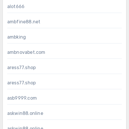
alot666
ambfine88.net
ambking
ambnovabet.com
aress77.shop
aress77.shop
asb9999.com
askwin88.online
askwin88.online