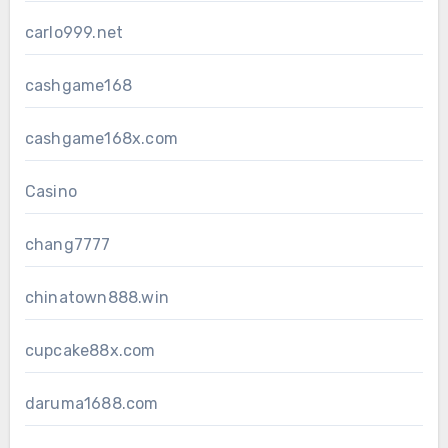
carlo999.net
cashgame168
cashgame168x.com
Casino
chang7777
chinatown888.win
cupcake88x.com
daruma1688.com