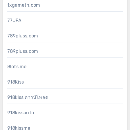
1xgameth.com
77UFA
789pluss.com
789pluss.com
8lots.me
918Kiss
918kiss ดาวน์โหลด
918kissauto
918kissme