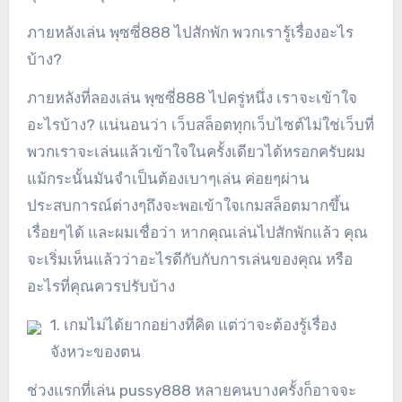
ภายหลังเล่น พุซซี่888 ไปสักพัก พวกเรารู้เรื่องอะไร
บ้าง?
ภายหลังที่ลองเล่น พุซซี่888 ไปครู่หนึ่ง เราจะเข้าใจ
อะไรบ้าง? แน่นอนว่า เว็บสล็อตทุกเว็บไซต์ไม่ใช่เว็บที่
พวกเราจะเล่นแล้วเข้าใจในครั้งเดียวได้หรอกครับผม
แม้กระนั้นมันจำเป็นต้องเบาๆเล่น ค่อยๆผ่าน
ประสบการณ์ต่างๆถึงจะพอเข้าใจเกมสล็อตมากขึ้น
เรื่อยๆได้ และผมเชื่อว่า หากคุณเล่นไปสักพักแล้ว คุณ
จะเริ่มเห็นแล้วว่าอะไรดีกับกับการเล่นของคุณ หรือ
อะไรที่คุณควรปรับบ้าง
1. เกมไม่ได้ยากอย่างที่คิด แต่ว่าจะต้องรู้เรื่อง
จังหวะของตน
ช่วงแรกที่เล่น pussy888 หลายคนบางครั้งก็อาจจะ