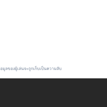
ูลของผู้เล่นจะถูกเก็บเป็นความลับ