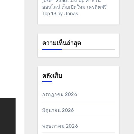
joker123auto.shop คาสิโน
ออนไลน์ เว็บเปิดใหม่ เครดิตฟรี
Top 13 by Jonas
ความเห็นล่าสุด
คลังเก็บ
กรกฎาคม 2026
มิถุนายน 2026
พฤษภาคม 2026