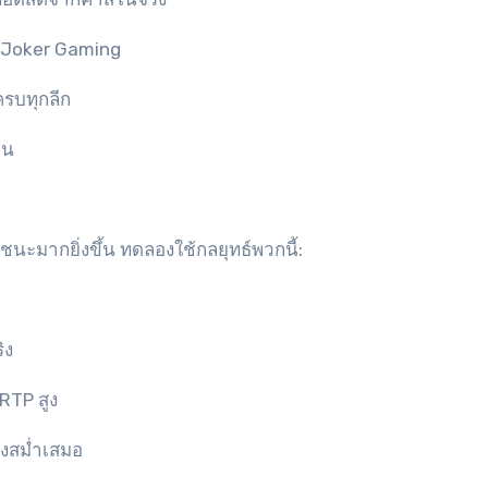
, Joker Gaming
ครบทุกลีก
้น
ชนะมากยิ่งขึ้น ทดลองใช้กลยุทธ์พวกนี้:
ิง
 RTP สูง
างสม่ำเสมอ