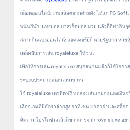
สล็อตออนไลน์: เกมสล็อตจากค่ายดัง ได้แก่ PG Soft
พนันกีฬา: แทงบอล บาสเก็ตบอล มวย แล้วก็กีฬาอื่นๆ
สลากกินแบ่งออนไลน์: ลอตเตอรี่ยี่กี หวยรัฐบาล หวยหุ
เคล็ดลับการเล่น royaleluxe ให้ชนะ
เพื่อให้การเล่น royaleluxe สนุกสนานแล้วก็ได้โอกาส
ระบุงบประมาณก่อนเล่นทุกหน
ใช้ royaleluxe เครดิตฟรี ทดลองเล่นเกมก่อนลงเงินจร
เลือกเกมที่มีอัตราจ่ายสูง อาทิเช่น บาคาร่าและสล็อต
ติดตามโปรโมชั่นแล้วก็ข่าวสารจาก royaleluxe อย่