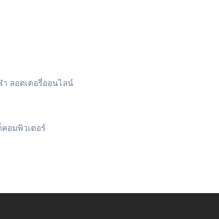
ฬา ลอตเตอรี่ออนไลน์
ก็คอมพิวเตอร์