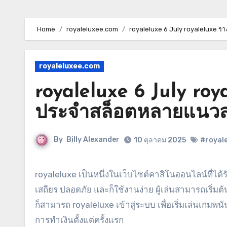
Home
royaleluxee.com
royaleluxe 6 July royaleluxe รา
royaleluxee.com
royaleluxe 6 July roy
ประจำสล็อตหลายแนวสนุ
By
Billy Alexander
10 ตุลาคม 2025
#royale
royaleluxe เป็นหนึ่งในเว็บไซต์คาสิโนออนไลน์ที่ได้รับความนิยมสูงสุดในประเทศไทยและก็ทวีปเอเชีย ด้วยระบบที่มีความ
เสถียร ปลอดภัย และก็ใช้งานง่าย ผู้เล่นสามารถเริ่มต
ก็สามารถ royaleluxe เข้าสู่ระบบ เพื่อเริ่มเล่นเกมพ
การทำเงินตั้งแต่ครั้งแรก