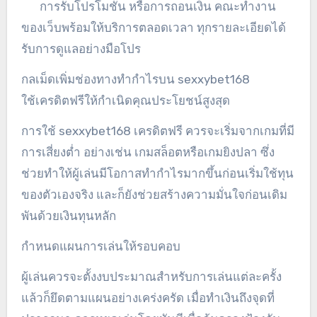
การรับโปรโมชั่น หรือการถอนเงิน คณะทำงาน
ของเว็บพร้อมให้บริการตลอดเวลา ทุกรายละเอียดได้
รับการดูแลอย่างมือโปร
กลเม็ดเพิ่มช่องทางทำกำไรบน sexxybet168
ใช้เครดิตฟรีให้กำเนิดคุณประโยชน์สูงสุด
การใช้ sexxybet168 เครดิตฟรี ควรจะเริ่มจากเกมที่มี
การเสี่ยงต่ำ อย่างเช่น เกมสล็อตหรือเกมยิงปลา ซึ่ง
ช่วยทำให้ผู้เล่นมีโอกาสทำกำไรมากขึ้นก่อนเริ่มใช้ทุน
ของตัวเองจริง และก็ยังช่วยสร้างความมั่นใจก่อนเดิม
พันด้วยเงินทุนหลัก
กำหนดแผนการเล่นให้รอบคอบ
ผู้เล่นควรจะตั้งงบประมาณสำหรับการเล่นแต่ละครั้ง
แล้วก็ยึดตามแผนอย่างเคร่งครัด เมื่อทำเงินถึงจุดที่