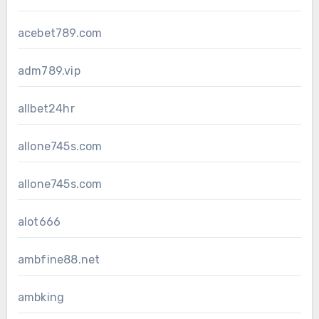
acebet789.com
adm789.vip
allbet24hr
allone745s.com
allone745s.com
alot666
ambfine88.net
ambking