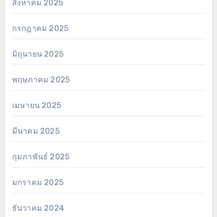
สิงหาคม 2025
กรกฎาคม 2025
มิถุนายน 2025
พฤษภาคม 2025
เมษายน 2025
มีนาคม 2025
กุมภาพันธ์ 2025
มกราคม 2025
ธันวาคม 2024