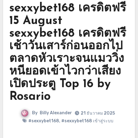
sexxybet168 เครดิตฟรี
15 August
sexxybet168 เครดิตฟรี
เช้าวันเสาร์ก่อนออกไป
ตลาดหัวเราะจนแมววิ่ง
หนียอดเข้าไวกว่าเสียง
เปิดประตู Top 16 by
Rosario
By
Billy Alexander
21 ธันวาคม 2025
#sexxybet168
,
#sexxybet168 เข้าสู่ระบบ