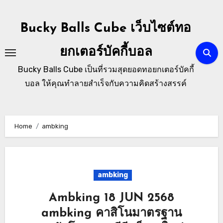
Skip
to
Bucky Balls Cube เว็บไซต์ทอ
content
ยกเตอร์บัคกี้บอล
Bucky Balls Cube เป็นที่รวมสุดยอดทอยกเตอร์บัคกี้
บอล ให้คุณทำลายสำเร็จกับความคิดสร้างสรรค์
Home
ambking
ambking
Ambking 18 JUN 2568
ambking คาสิโนมาตรฐาน