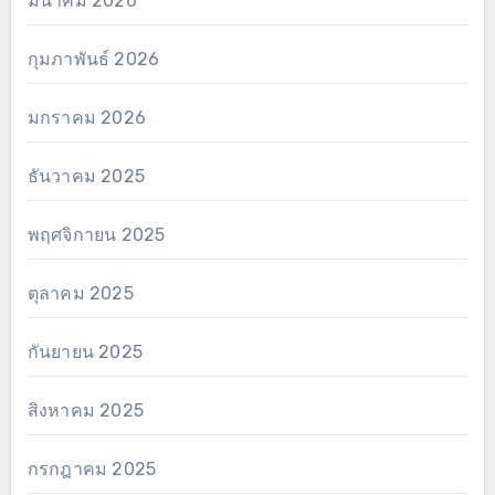
มีนาคม 2026
กุมภาพันธ์ 2026
มกราคม 2026
ธันวาคม 2025
พฤศจิกายน 2025
ตุลาคม 2025
กันยายน 2025
สิงหาคม 2025
กรกฎาคม 2025