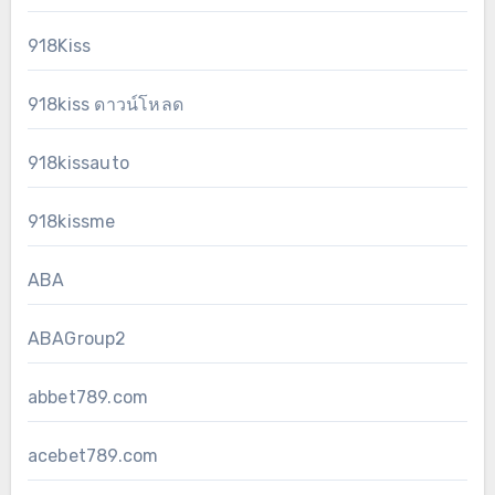
918Kiss
918kiss ดาวน์โหลด
918kissauto
918kissme
ABA
ABAGroup2
abbet789.com
acebet789.com