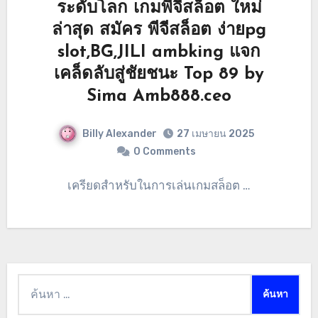
ระดับโลก เกมพีจีสล็อต ใหม่
ล่าสุด สมัคร พีจีสล็อต ง่ายpg
slot,BG,JILI ambking แจก
เคล็ดลับสู่ชัยชนะ Top 89 by
Sima Amb888.ceo
Billy Alexander
27 เมษายน 2025
0 Comments
เครียดสำหรับในการเล่นเกมสล็อต …
ค้นหา
สำหรับ: