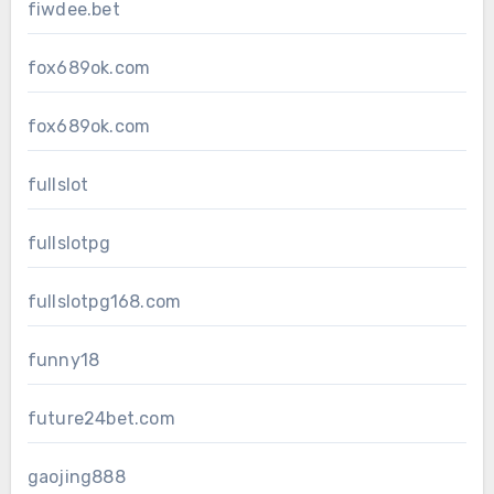
fiwdee.bet
fox689ok.com
fox689ok.com
fullslot
fullslotpg
fullslotpg168.com
funny18
future24bet.com
gaojing888