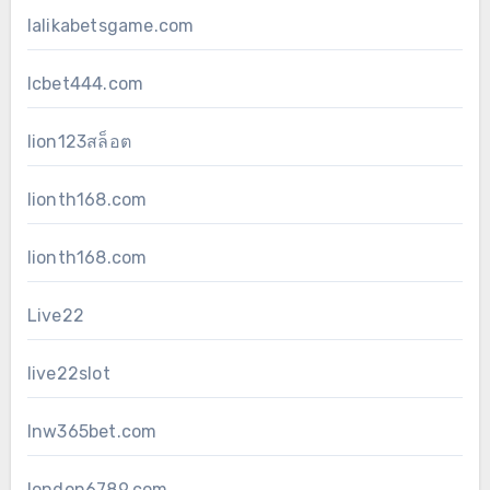
lalikabetsgame.com
lcbet444.com
lion123สล็อต
lionth168.com
lionth168.com
Live22
live22slot
lnw365bet.com
london6789.com