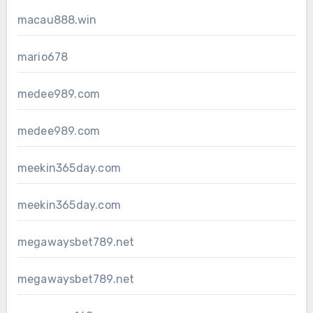
macau888.win
mario678
medee989.com
medee989.com
meekin365day.com
meekin365day.com
megawaysbet789.net
megawaysbet789.net