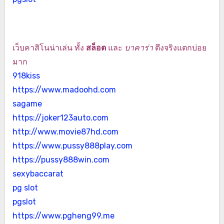
เว็บคาสิโนน่าเล่น ทั้ง
สล็อต
และ
บาคาร่า
ตึงจริงแตกบ่อย
มาก
918kiss
https://www.madoohd.com
sagame
https://joker123auto.com
http://www.movie87hd.com
https://www.pussy888play.com
https://pussy888win.com
sexybaccarat
pg slot
pgslot
https://www.pgheng99.me