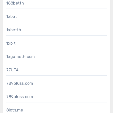
188betth
1xbet
1xbetth
1xbit
1xgameth.com
77UFA
789pluss.com
789pluss.com
8lots.me