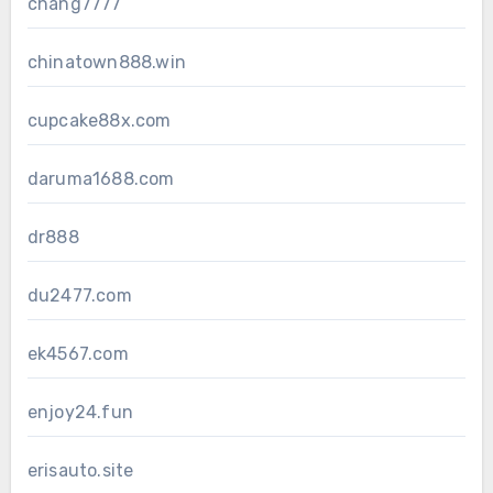
chang7777
chinatown888.win
cupcake88x.com
daruma1688.com
dr888
du2477.com
ek4567.com
enjoy24.fun
erisauto.site