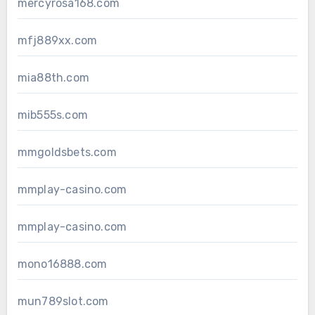
mercyrosa168.com
mfj889xx.com
mia88th.com
mib555s.com
mmgoldsbets.com
mmplay-casino.com
mmplay-casino.com
mono16888.com
mun789slot.com