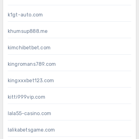
k1gt-auto.com
khumsup888.me
kimchibetbet.com
kingromans789.com
kingxxxbet123.com
kitti999vip.com
lala55-casino.com
lalikabetsgame.com