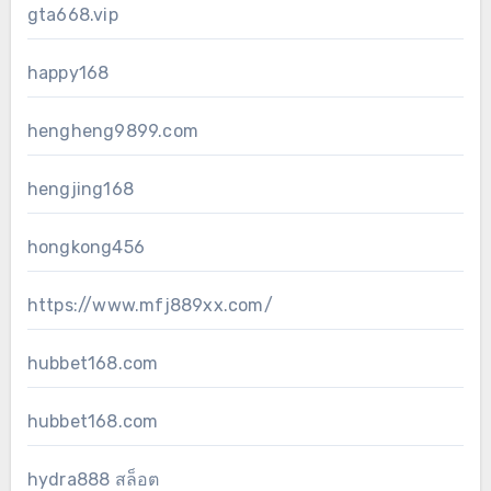
gta668.vip
happy168
hengheng9899.com
hengjing168
hongkong456
https://www.mfj889xx.com/
hubbet168.com
hubbet168.com
hydra888 สล็อต