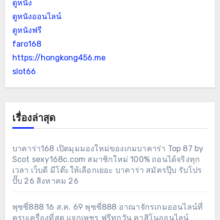
ดูหนัง
ดูหนังออนไลน์
ดูหนังฟรี
faro168
https://hongkong456.me
slot66
เรื่องล่าสุด
บาคาร่า168 เปิดมุมมองใหม่ของเกมบาคาร่า Top 87 by
Scot sexy168c.com สมาชิกใหม่ 100% ถอนได้จริงทุก
เวลา เว็บดี มีโต๊ะให้เลือกเยอะ บาคาร่า สมัครปุ๊บ รับโปร
ปั๊บ 26 สิงหาคม 26
พุซซี่888 16 ส.ค. 69 พุซซี่888 อาณาจักรเกมออนไลน์ที่
ครบเครื่องที่สุด แจกเพชร ฟรีทุกวัน คาสิโนออนไลน์