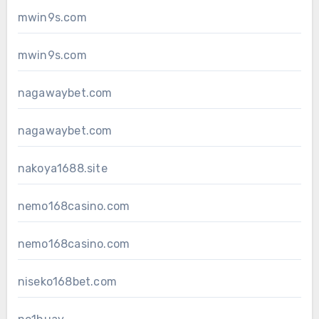
mwin9s.com
mwin9s.com
nagawaybet.com
nagawaybet.com
nakoya1688.site
nemo168casino.com
nemo168casino.com
niseko168bet.com