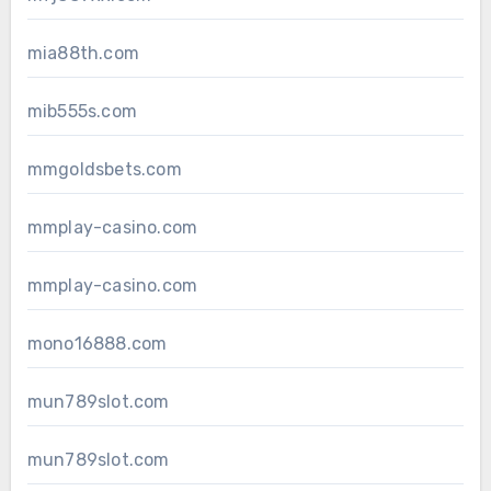
mia88th.com
mib555s.com
mmgoldsbets.com
mmplay-casino.com
mmplay-casino.com
mono16888.com
mun789slot.com
mun789slot.com