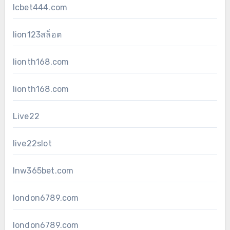
lcbet444.com
lion123สล็อต
lionth168.com
lionth168.com
Live22
live22slot
lnw365bet.com
london6789.com
london6789.com