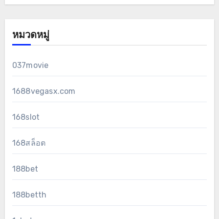
หมวดหมู่
037movie
1688vegasx.com
168slot
168สล็อต
188bet
188betth