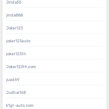
Jinda55
jinda888
Joker123
joker123auto
joker123th
Joker123th.com
juad69
Judhai168
k1gt-auto.com