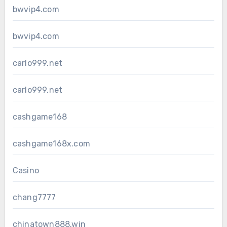
bwvip4.com
bwvip4.com
carlo999.net
carlo999.net
cashgame168
cashgame168x.com
Casino
chang7777
chinatown888.win