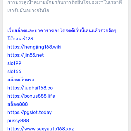
การบรรลุเป้าหมายมักมากับการตัดสินใจของเราในเวลาที่
เรารับมันอย่างจริงใจ
เว็บสล็อตและบาคาร่าของโครตดีเว็บนี้เล่นแล้วรวยจัดๆ
โจ๊กเกอร์123
https://hengjing168.wiki
https://jin55.net
slot99
slot66
สล็อตเว็บตรง
https://judhai168.co
https://bonus888.life
สล็อต888
https://pgslot.today
pussy888
https://www.sexyauto168.xyz