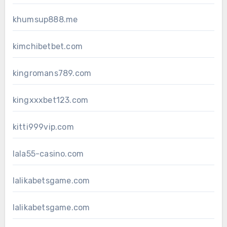
khumsup888.me
kimchibetbet.com
kingromans789.com
kingxxxbet123.com
kitti999vip.com
lala55-casino.com
lalikabetsgame.com
lalikabetsgame.com