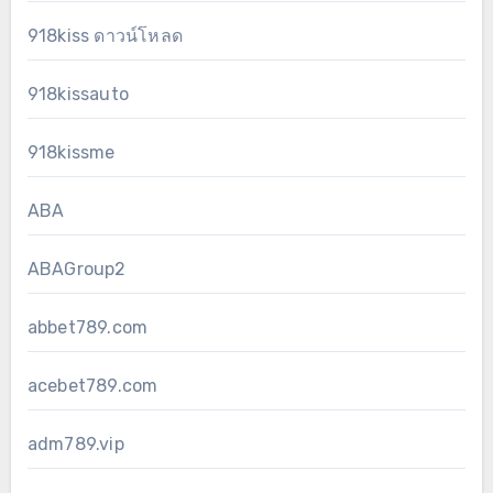
918kiss ดาวน์โหลด
918kissauto
918kissme
ABA
ABAGroup2
abbet789.com
acebet789.com
adm789.vip