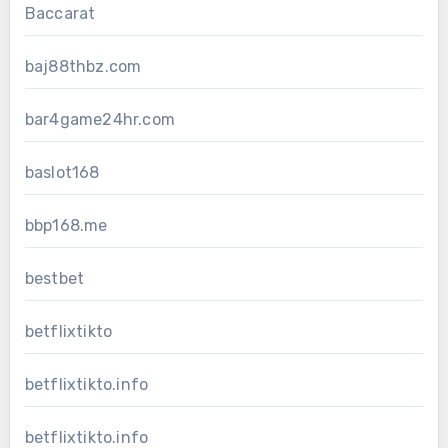
Baccarat
baj88thbz.com
bar4game24hr.com
baslot168
bbp168.me
bestbet
betflixtikto
betflixtikto.info
betflixtikto.info