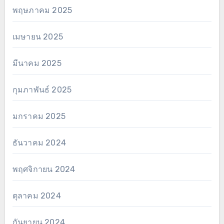
พฤษภาคม 2025
เมษายน 2025
มีนาคม 2025
กุมภาพันธ์ 2025
มกราคม 2025
ธันวาคม 2024
พฤศจิกายน 2024
ตุลาคม 2024
กันยายน 2024