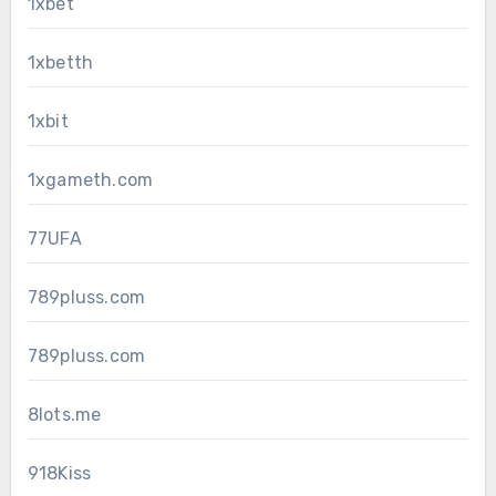
1xbet
1xbetth
1xbit
1xgameth.com
77UFA
789pluss.com
789pluss.com
8lots.me
918Kiss