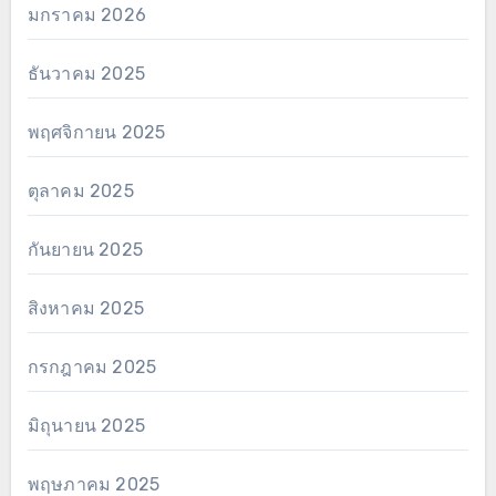
มกราคม 2026
ธันวาคม 2025
พฤศจิกายน 2025
ตุลาคม 2025
กันยายน 2025
สิงหาคม 2025
กรกฎาคม 2025
มิถุนายน 2025
พฤษภาคม 2025