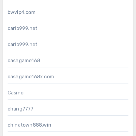
bwvip4.com
carlo999.net
carlo999.net
cashgame168
cashgame168x.com
Casino
chang7777
chinatown888.win