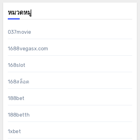
หมวดหมู่
037movie
1688vegasx.com
168slot
168สล็อต
188bet
188betth
1xbet