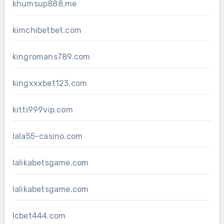
khumsup888.me
kimchibetbet.com
kingromans789.com
kingxxxbet123.com
kitti999vip.com
lala55-casino.com
lalikabetsgame.com
lalikabetsgame.com
lcbet444.com