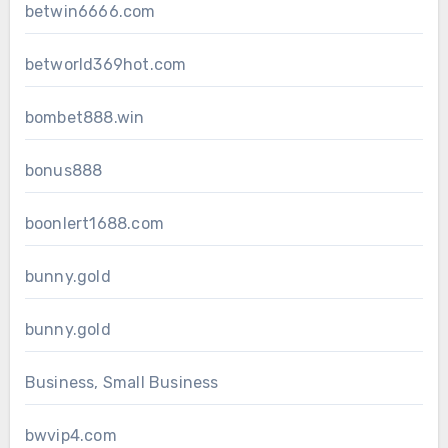
betwin6666.com
betworld369hot.com
bombet888.win
bonus888
boonlert1688.com
bunny.gold
bunny.gold
Business, Small Business
bwvip4.com