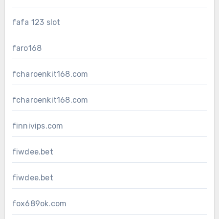
fafa 123 slot
faro168
fcharoenkit168.com
fcharoenkit168.com
finnivips.com
fiwdee.bet
fiwdee.bet
fox689ok.com