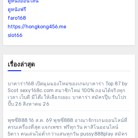
ดูหนังออนไลน์
ดูหนังฟรี
faro168
https://hongkong456.me
slot66
เรื่องล่าสุด
บาคาร่า168 เปิดมุมมองใหม่ของเกมบาคาร่า Top 87 by
Scot sexy168c.com สมาชิกใหม่ 100% ถอนได้จริงทุก
เวลา เว็บดี มีโต๊ะให้เลือกเยอะ บาคาร่า สมัครปุ๊บ รับโปร
ปั๊บ 26 สิงหาคม 26
พุซซี่888 16 ส.ค. 69 พุซซี่888 อาณาจักรเกมออนไลน์ที่
ครบเครื่องที่สุด แจกเพชร ฟรีทุกวัน คาสิโนออนไลน์
5ดาว คนเล่นไม่ต่ำกว่าแสนทุกวัน pussy888play สมัคร