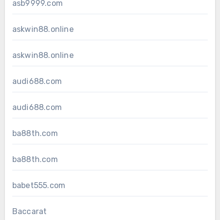
asb9999.com
askwin88.online
askwin88.online
audi688.com
audi688.com
ba88th.com
ba88th.com
babet555.com
Baccarat