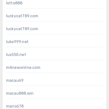
lotto888
luckycat789.com
luckycat789.com
luke999.net
lux555.net
m4newonline.com
macau69
macau888.win
mario678