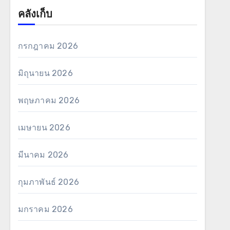
คลังเก็บ
กรกฎาคม 2026
มิถุนายน 2026
พฤษภาคม 2026
เมษายน 2026
มีนาคม 2026
กุมภาพันธ์ 2026
มกราคม 2026