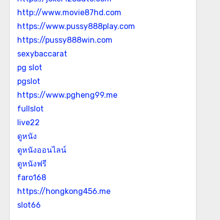
http://www.movie87hd.com
https://www.pussy888play.com
https://pussy888win.com
sexybaccarat
pg slot
pgslot
https://www.pgheng99.me
fullslot
live22
ดูหนัง
ดูหนังออนไลน์
ดูหนังฟรี
faro168
https://hongkong456.me
slot66