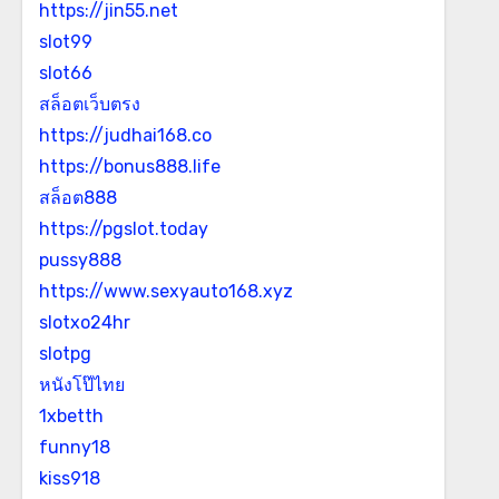
https://jin55.net
slot99
slot66
สล็อตเว็บตรง
https://judhai168.co
https://bonus888.life
สล็อต888
https://pgslot.today
pussy888
https://www.sexyauto168.xyz
slotxo24hr
slotpg
หนังโป๊ไทย
1xbetth
funny18
kiss918