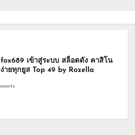
fox689 เข้าสู่ระบบ สล็อตดัง คาสิโน
ง่ายทุกยูส Top 49 by Rozella
mments