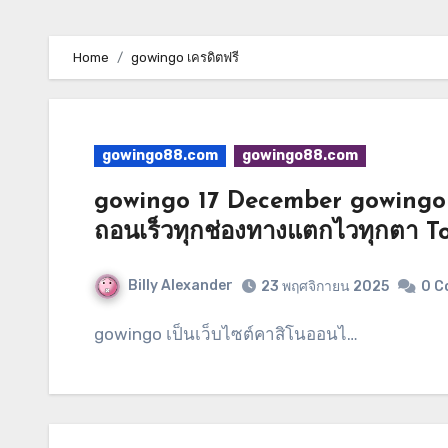
Home
gowingo เครดิตฟรี
gowingo88.com
gowingo88.com
gowingo 17 December gowingo เค
ถอนเร็วทุกช่องทางแตกไวทุกตา To
Billy Alexander
23 พฤศจิกายน 2025
0 C
gowingo เป็นเว็บไซต์คาสิโนออนไ…