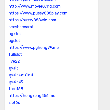
http://www.movie87hd.com
https://www.pussy888play.com
https://pussy888win.com
sexybaccarat
pg slot
pgslot
https://www.pgheng99.me
fullslot
live22
ดูหนัง
ดูหนังออนไลน์
ดูหนังฟรี
faro168
https://hongkong456.me
slot66