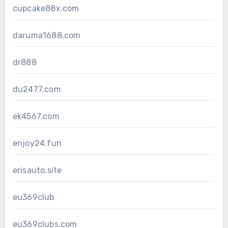
cupcake88x.com
daruma1688.com
dr888
du2477.com
ek4567.com
enjoy24.fun
erisauto.site
eu369club
eu369clubs.com