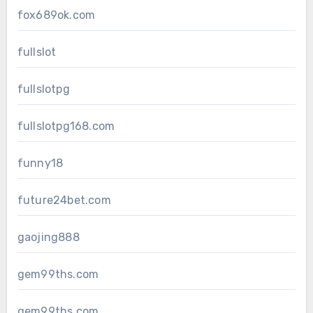
fox689ok.com
fullslot
fullslotpg
fullslotpg168.com
funny18
future24bet.com
gaojing888
gem99ths.com
gem99ths.com