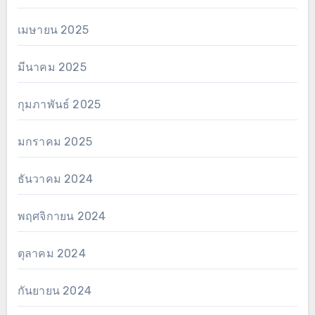
เมษายน 2025
มีนาคม 2025
กุมภาพันธ์ 2025
มกราคม 2025
ธันวาคม 2024
พฤศจิกายน 2024
ตุลาคม 2024
กันยายน 2024