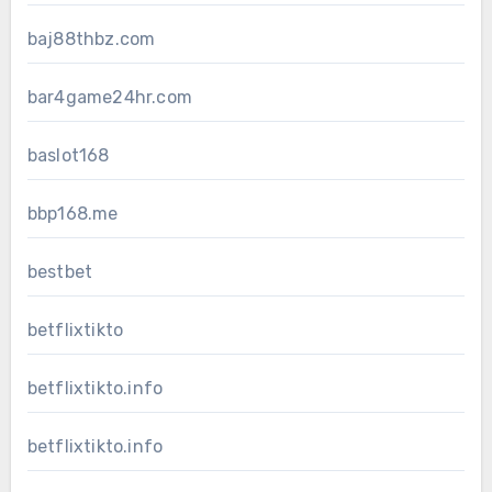
baj88thbz.com
bar4game24hr.com
baslot168
bbp168.me
bestbet
betflixtikto
betflixtikto.info
betflixtikto.info