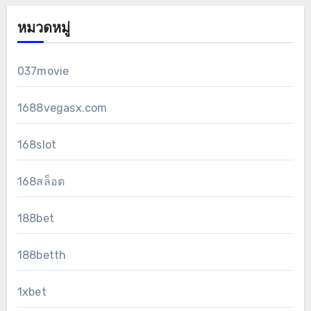
หมวดหมู่
037movie
1688vegasx.com
168slot
168สล็อต
188bet
188betth
1xbet