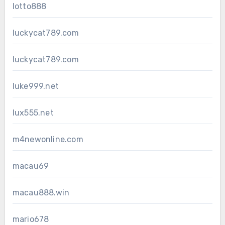
lotto888
luckycat789.com
luckycat789.com
luke999.net
lux555.net
m4newonline.com
macau69
macau888.win
mario678