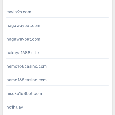
mwin9s.com
nagawaybet.com
nagawaybet.com
nakoya1688.site
nemo168casino.com
nemo168casino.com
niseko168bet.com
no1huay