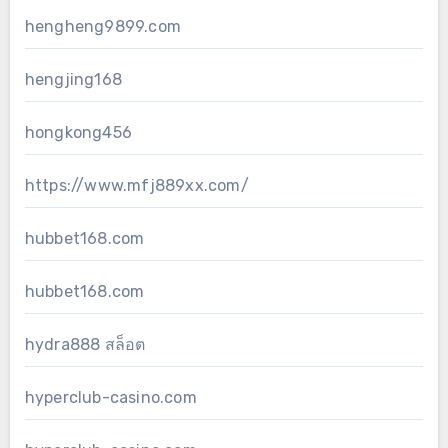
hengheng9899.com
hengjing168
hongkong456
https://www.mfj889xx.com/
hubbet168.com
hubbet168.com
hydra888 สล็อต
hyperclub-casino.com