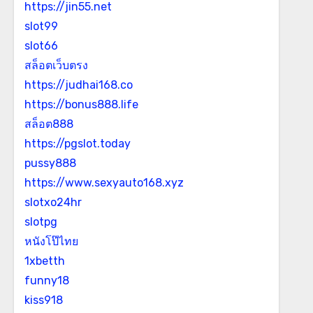
https://jin55.net
slot99
slot66
สล็อตเว็บตรง
https://judhai168.co
https://bonus888.life
สล็อต888
https://pgslot.today
pussy888
https://www.sexyauto168.xyz
slotxo24hr
slotpg
หนังโป๊ไทย
1xbetth
funny18
kiss918