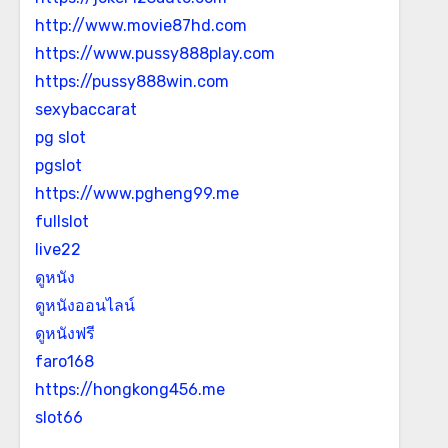
http://www.movie87hd.com
https://www.pussy888play.com
https://pussy888win.com
sexybaccarat
pg slot
pgslot
https://www.pgheng99.me
fullslot
live22
ดูหนัง
ดูหนังออนไลน์
ดูหนังฟรี
faro168
https://hongkong456.me
slot66