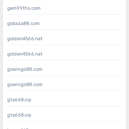
gem99ths.com
gobaza88.com
golden4566.net
golden4566.net
gowingo88.com
gowingo88.com
gta668.vip
gta668.vip