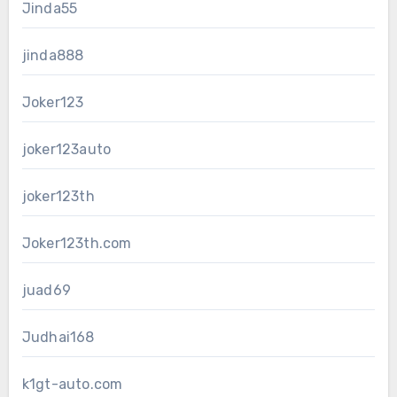
Jinda55
jinda888
Joker123
joker123auto
joker123th
Joker123th.com
juad69
Judhai168
k1gt-auto.com