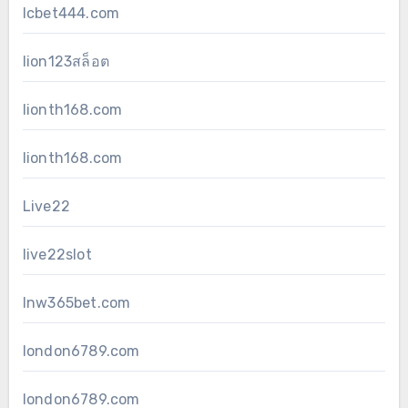
lcbet444.com
lion123สล็อต
lionth168.com
lionth168.com
Live22
live22slot
lnw365bet.com
london6789.com
london6789.com