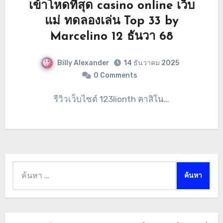
เข้าโหดที่สุด casino online เว็บ
แม่ ทดลองเล่น Top 33 by
Marcelino 12 ธันวา 68
Billy Alexander
14 ธันวาคม 2025
0 Comments
รีวิวเว็บไซต์ 123lionth คาสิโน…
ค้นหา
สำหรับ: