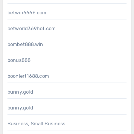
betwin6666.com
betworld369hot.com
bombet888.win
bonus888
boonlert1688.com
bunny.gold
bunny.gold
Business, Small Business