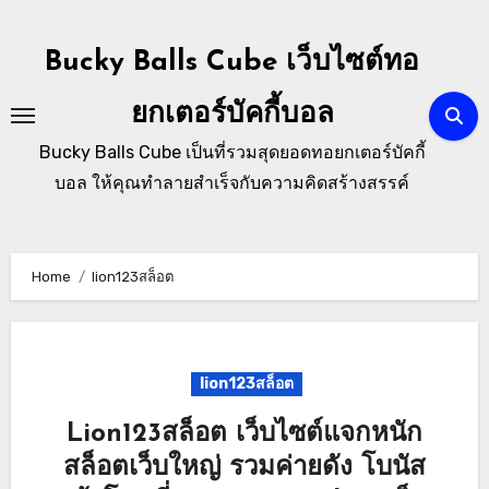
Skip
to
Bucky Balls Cube เว็บไซต์ทอ
content
ยกเตอร์บัคกี้บอล
Bucky Balls Cube เป็นที่รวมสุดยอดทอยกเตอร์บัคกี้
บอล ให้คุณทำลายสำเร็จกับความคิดสร้างสรรค์
Home
lion123สล็อต
lion123สล็อต
Lion123สล็อต เว็บไซต์แจกหนัก
สล็อตเว็บใหญ่ รวมค่ายดัง โบนัส