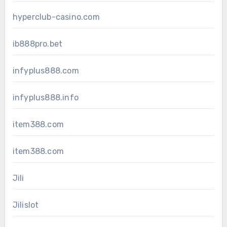
hyperclub-casino.com
ib888pro.bet
infyplus888.com
infyplus888.info
item388.com
item388.com
Jili
Jilislot