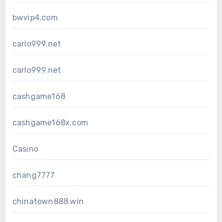
bwvip4.com
carlo999.net
carlo999.net
cashgame168
cashgame168x.com
Casino
chang7777
chinatown888.win