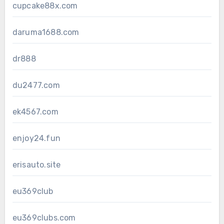
cupcake88x.com
daruma1688.com
dr888
du2477.com
ek4567.com
enjoy24.fun
erisauto.site
eu369club
eu369clubs.com