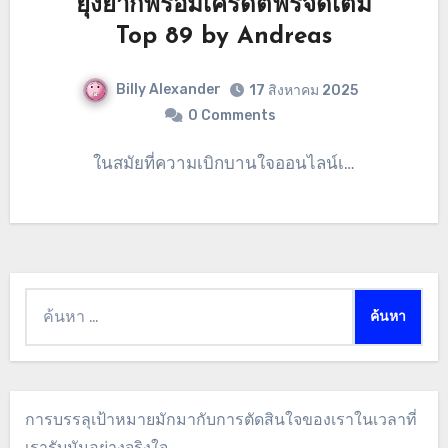
ยุ่งยากพร้อมเครดิตฟรีจัดเต็ม
Top 89 by Andreas
Billy Alexander
17 สิงหาคม 2025
0 Comments
ในสมัยที่ความเบิกบานใจออนไลน์เ…
ค้นหา
สำหรับ:
การบรรลุเป้าหมายมักมากับการตัดสินใจของเราในเวลาที่
เรารับมันอย่างจริงใจ