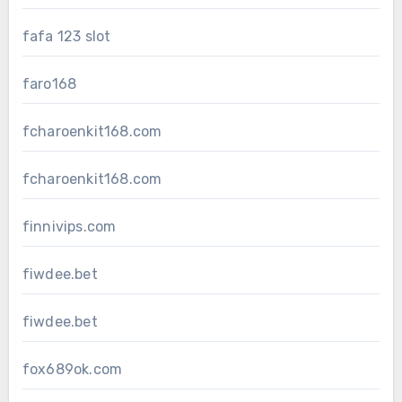
fafa 123 slot
faro168
fcharoenkit168.com
fcharoenkit168.com
finnivips.com
fiwdee.bet
fiwdee.bet
fox689ok.com