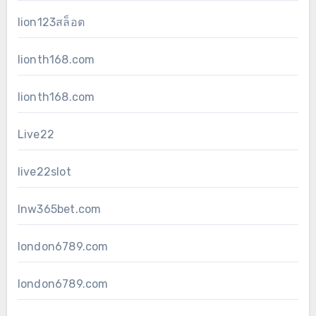
lion123สล็อต
lionth168.com
lionth168.com
Live22
live22slot
lnw365bet.com
london6789.com
london6789.com