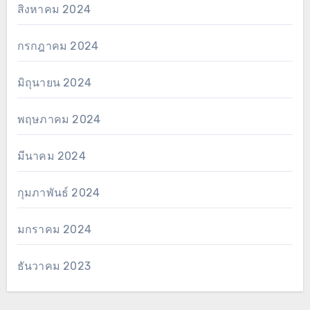
สิงหาคม 2024
กรกฎาคม 2024
มิถุนายน 2024
พฤษภาคม 2024
มีนาคม 2024
กุมภาพันธ์ 2024
มกราคม 2024
ธันวาคม 2023