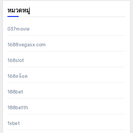
หมวดหมู่
037movie
1688vegasx.com
168slot
168สล็อต
188bet
188betth
1xbet