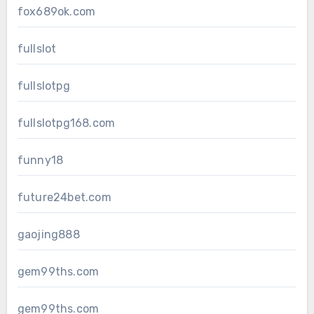
fox689ok.com
fullslot
fullslotpg
fullslotpg168.com
funny18
future24bet.com
gaojing888
gem99ths.com
gem99ths.com