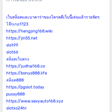
เว็บสล็อตและบาคาร่าของโครตดีเว็บนี้เล่นแล้วรวยจัดๆ
โจ๊กเกอร์123
https://hengjing168.wiki
https://jin55.net
slot99
slot66
สล็อตเว็บตรง
https://judhai168.co
https://bonus888.life
สล็อต888
https://pgslot.today
pussy888
https://www.sexyauto168.xyz
slotxo24hr