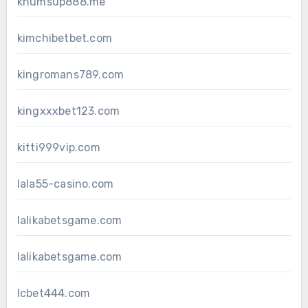
khumsup888.me
kimchibetbet.com
kingromans789.com
kingxxxbet123.com
kitti999vip.com
lala55-casino.com
lalikabetsgame.com
lalikabetsgame.com
lcbet444.com