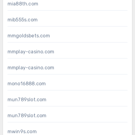
mia88th.com
mib555s.com
mmgoldsbets.com
mmplay-casino.com
mmplay-casino.com
mono16888.com
mun789slot.com
mun789slot.com
mwin9s.com