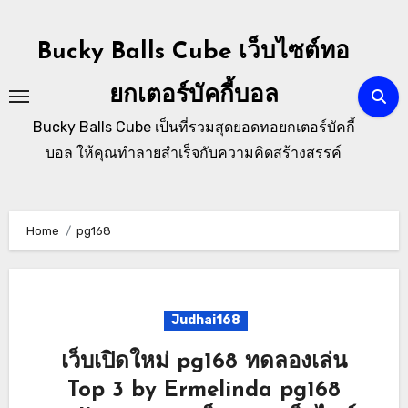
Skip
to
Bucky Balls Cube เว็บไซต์ทอ
content
ยกเตอร์บัคกี้บอล
Bucky Balls Cube เป็นที่รวมสุดยอดทอยกเตอร์บัคกี้
บอล ให้คุณทำลายสำเร็จกับความคิดสร้างสรรค์
Home
pg168
Judhai168
เว็บเปิดใหม่ pg168 ทดลองเล่น
Top 3 by Ermelinda pg168