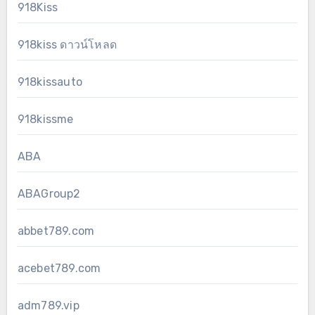
918Kiss
918kiss ดาวน์โหลด
918kissauto
918kissme
ABA
ABAGroup2
abbet789.com
acebet789.com
adm789.vip