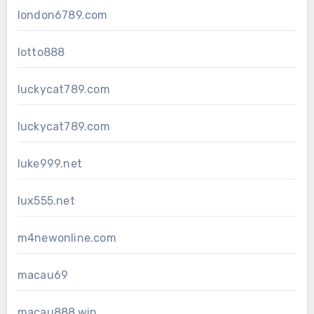
london6789.com
lotto888
luckycat789.com
luckycat789.com
luke999.net
lux555.net
m4newonline.com
macau69
macau888.win