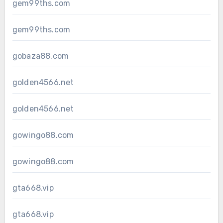
gem99ths.com
gem99ths.com
gobaza88.com
golden4566.net
golden4566.net
gowingo88.com
gowingo88.com
gta668.vip
gta668.vip