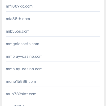
mfj889xx.com
mia88th.com
mib555s.com
mmgoldsbets.com
mmplay-casino.com
mmplay-casino.com
mono16888.com
mun789slot.com