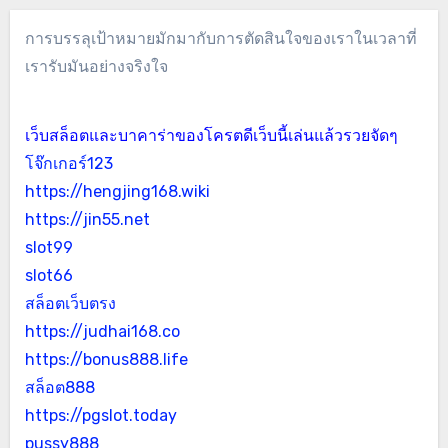
การบรรลุเป้าหมายมักมากับการตัดสินใจของเราในเวลาที่
เรารับมันอย่างจริงใจ
เว็บสล็อตและบาคาร่าของโครตดีเว็บนี้เล่นแล้วรวยจัดๆ
โจ๊กเกอร์123
https://hengjing168.wiki
https://jin55.net
slot99
slot66
สล็อตเว็บตรง
https://judhai168.co
https://bonus888.life
สล็อต888
https://pgslot.today
pussy888