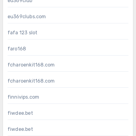
eu369club
eu369clubs.com
fafa 123 slot
faro168
fcharoenkit168.com
fcharoenkit168.com
finnivips.com
fiwdee.bet
fiwdee.bet