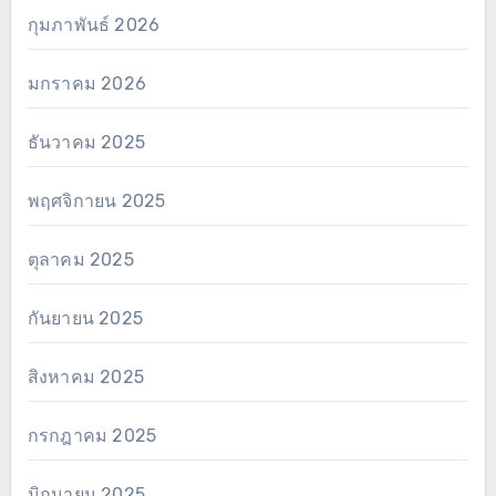
กุมภาพันธ์ 2026
มกราคม 2026
ธันวาคม 2025
พฤศจิกายน 2025
ตุลาคม 2025
กันยายน 2025
สิงหาคม 2025
กรกฎาคม 2025
มิถุนายน 2025