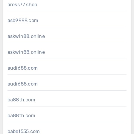
aress77.shop
asb9999.com
askwin88.online
askwin88.online
audi688.com
audi688.com
ba88th.com
ba88th.com
babet555.com