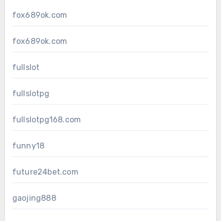
fox689ok.com
fox689ok.com
fullslot
fullslotpg
fullslotpg168.com
funny18
future24bet.com
gaojing888