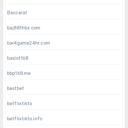
Baccarat
baj88thbz.com
bar4game24hr.com
baslot168
bbp168.me
bestbet
betflixtikto
betflixtikto.info