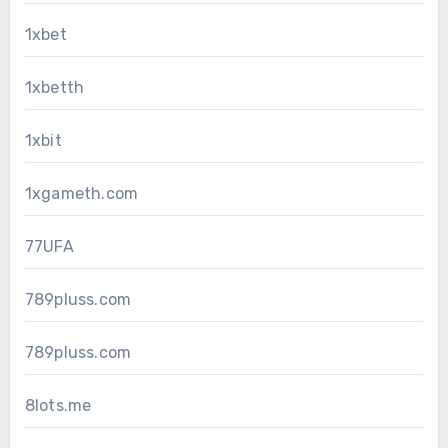
1xbet
1xbetth
1xbit
1xgameth.com
77UFA
789pluss.com
789pluss.com
8lots.me