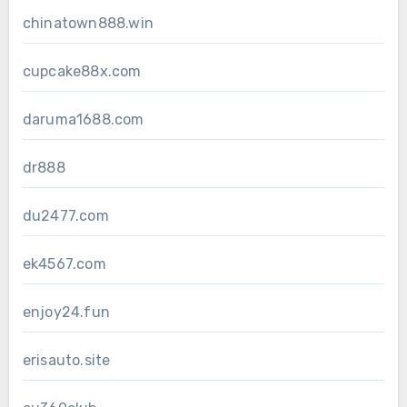
chinatown888.win
cupcake88x.com
daruma1688.com
dr888
du2477.com
ek4567.com
enjoy24.fun
erisauto.site