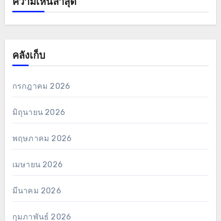
ความเห็นล่าสุด
คลังเก็บ
กรกฎาคม 2026
มิถุนายน 2026
พฤษภาคม 2026
เมษายน 2026
มีนาคม 2026
กุมภาพันธ์ 2026