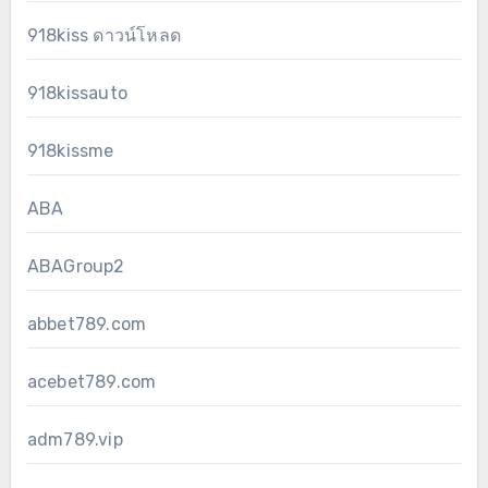
918kiss ดาวน์โหลด
918kissauto
918kissme
ABA
ABAGroup2
abbet789.com
acebet789.com
adm789.vip