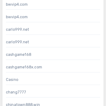
bwvip4.com
bwvip4.com
carlo999.net
carlo999.net
cashgame168
cashgame168x.com
Casino
chang7777
chinatown888.win