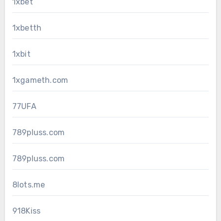
1xbet
1xbetth
1xbit
1xgameth.com
77UFA
789pluss.com
789pluss.com
8lots.me
918Kiss