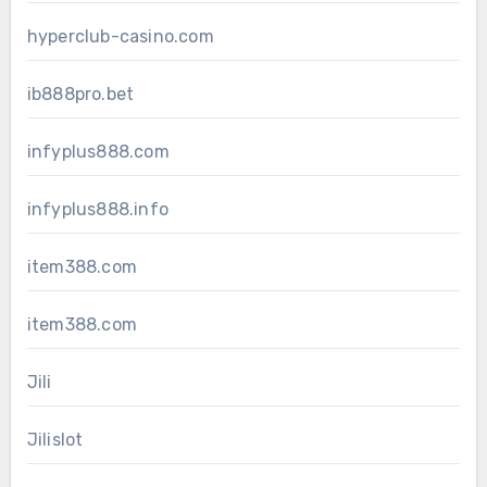
hyperclub-casino.com
ib888pro.bet
infyplus888.com
infyplus888.info
item388.com
item388.com
Jili
Jilislot