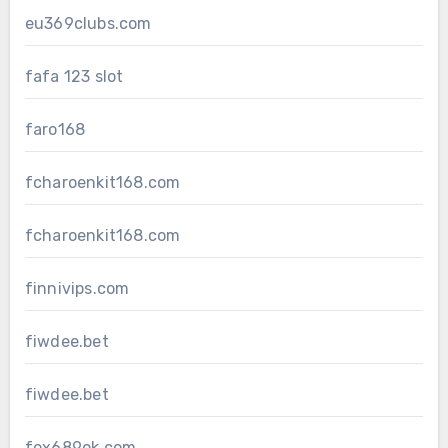
eu369clubs.com
fafa 123 slot
faro168
fcharoenkit168.com
fcharoenkit168.com
finnivips.com
fiwdee.bet
fiwdee.bet
fox689ok.com