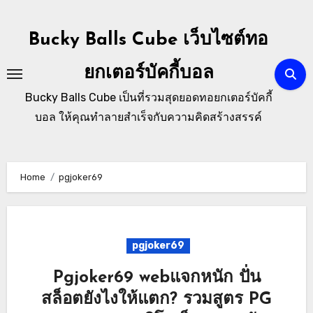
Skip
to
Bucky Balls Cube เว็บไซต์ทอ
content
ยกเตอร์บัคกี้บอล
Bucky Balls Cube เป็นที่รวมสุดยอดทอยกเตอร์บัคกี้
บอล ให้คุณทำลายสำเร็จกับความคิดสร้างสรรค์
Home
pgjoker69
pgjoker69
Pgjoker69 webแจกหนัก ปั่น
สล็อตยังไงให้แตก? รวมสูตร PG