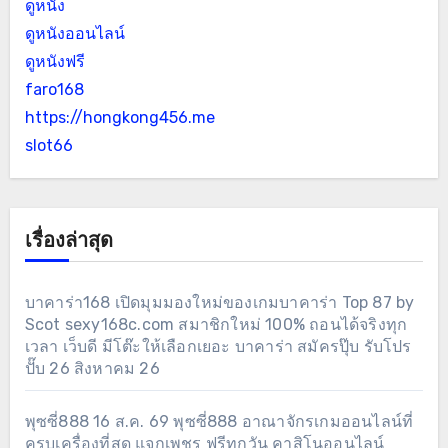
ดูหนัง
ดูหนังออนไลน์
ดูหนังฟรี
faro168
https://hongkong456.me
slot66
เรื่องล่าสุด
บาคาร่า168 เปิดมุมมองใหม่ของเกมบาคาร่า Top 87 by
Scot sexy168c.com สมาชิกใหม่ 100% ถอนได้จริงทุก
เวลา เว็บดี มีโต๊ะให้เลือกเยอะ บาคาร่า สมัครปุ๊บ รับโปร
ปั๊บ 26 สิงหาคม 26
พุซซี่888 16 ส.ค. 69 พุซซี่888 อาณาจักรเกมออนไลน์ที่
ครบเครื่องที่สุด แจกเพชร ฟรีทุกวัน คาสิโนออนไลน์