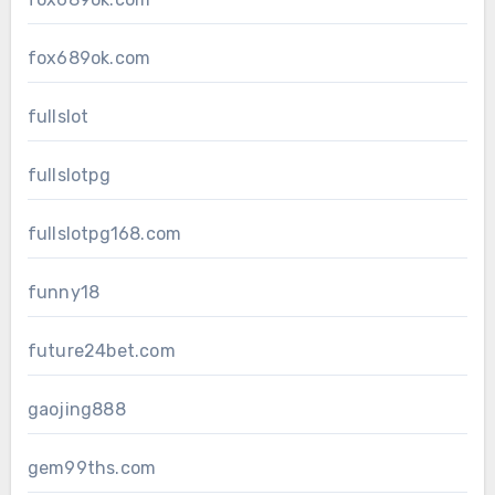
fox689ok.com
fullslot
fullslotpg
fullslotpg168.com
funny18
future24bet.com
gaojing888
gem99ths.com