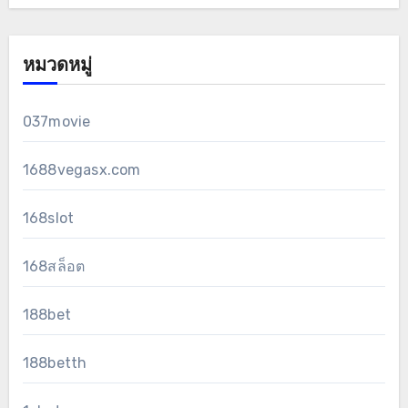
หมวดหมู่
037movie
1688vegasx.com
168slot
168สล็อต
188bet
188betth