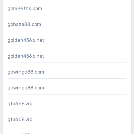
gem99ths.com
gobaza88.com
golden4566.net
golden4566.net
gowingo88.com
gowingo88.com
gta668.vip
gta668.vip