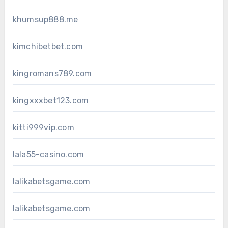
khumsup888.me
kimchibetbet.com
kingromans789.com
kingxxxbet123.com
kitti999vip.com
lala55-casino.com
lalikabetsgame.com
lalikabetsgame.com