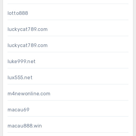
lotto888
luckycat789.com
luckycat789.com
luke999.net
lux555.net
m4newonline.com
macau69
macau888.win