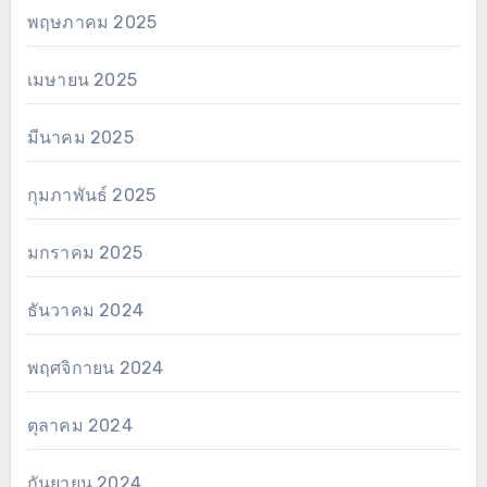
พฤษภาคม 2025
เมษายน 2025
มีนาคม 2025
กุมภาพันธ์ 2025
มกราคม 2025
ธันวาคม 2024
พฤศจิกายน 2024
ตุลาคม 2024
กันยายน 2024