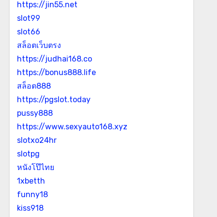
https://jin55.net
slot99
slot66
สล็อตเว็บตรง
https://judhai168.co
https://bonus888.life
สล็อต888
https://pgslot.today
pussy888
https://www.sexyauto168.xyz
slotxo24hr
slotpg
หนังโป๊ไทย
1xbetth
funny18
kiss918