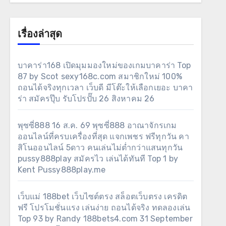
เรื่องล่าสุด
บาคาร่า168 เปิดมุมมองใหม่ของเกมบาคาร่า Top
87 by Scot sexy168c.com สมาชิกใหม่ 100%
ถอนได้จริงทุกเวลา เว็บดี มีโต๊ะให้เลือกเยอะ บาคา
ร่า สมัครปุ๊บ รับโปรปั๊บ 26 สิงหาคม 26
พุซซี่888 16 ส.ค. 69 พุซซี่888 อาณาจักรเกม
ออนไลน์ที่ครบเครื่องที่สุด แจกเพชร ฟรีทุกวัน คา
สิโนออนไลน์ 5ดาว คนเล่นไม่ต่ำกว่าแสนทุกวัน
pussy888play สมัครไว เล่นได้ทันที Top 1 by
Kent Pussy888play.me
เว็บแม่ 188bet เว็บไซต์ตรง สล็อตเว็บตรง เครดิต
ฟรี โปรโมชั่นแรง เล่นง่าย ถอนได้จริง ทดลองเล่น
Top 93 by Randy 188bets4.com 31 September