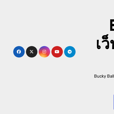
Skip
to
content
เว
Bucky Ball