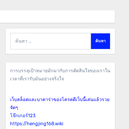
ค้นหา
สำหรับ:
การบรรลุเป้าหมายมักมากับการตัดสินใจของเราใน
เวลาที่เรารับมันอย่างจริงใจ
เว็บสล็อตและบาคาร่าของโครตดีเว็บนี้เล่นแล้วรวย
จัดๆ
โจ๊กเกอร์123
https://hengjing168.wiki