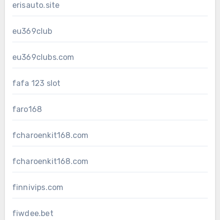
erisauto.site
eu369club
eu369clubs.com
fafa 123 slot
faro168
fcharoenkit168.com
fcharoenkit168.com
finnivips.com
fiwdee.bet