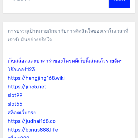
สำหรับ:
การบรรลุเป้าหมายมักมากับการตัดสินใจของเราในเวลาที่
เรารับมันอย่างจริงใจ
เว็บสล็อตและบาคาร่าของโครตดีเว็บนี้เล่นแล้วรวยจัดๆ
โจ๊กเกอร์123
https://hengjing168.wiki
https://jin55.net
slot99
slot66
สล็อตเว็บตรง
https://judhai168.co
https://bonus888.life