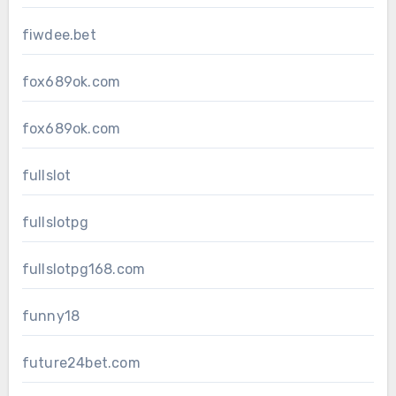
fiwdee.bet
fox689ok.com
fox689ok.com
fullslot
fullslotpg
fullslotpg168.com
funny18
future24bet.com