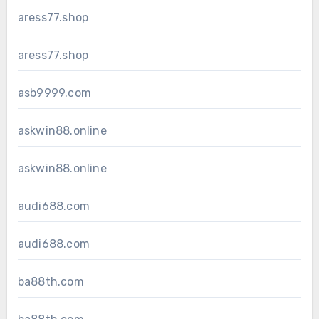
aress77.shop
aress77.shop
asb9999.com
askwin88.online
askwin88.online
audi688.com
audi688.com
ba88th.com