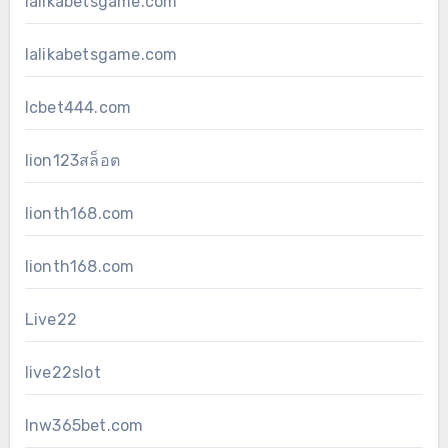
lalikabetsgame.com
lalikabetsgame.com
lcbet444.com
lion123สล็อต
lionth168.com
lionth168.com
Live22
live22slot
lnw365bet.com