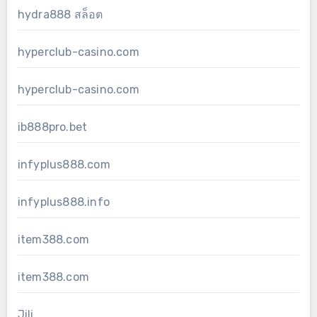
hydra888 สล็อต
hyperclub-casino.com
hyperclub-casino.com
ib888pro.bet
infyplus888.com
infyplus888.info
item388.com
item388.com
Jili