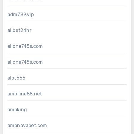
adm789.vip
allbet24hr
allone745s.com
allone745s.com
alot666
ambfine88.net
ambking
ambnovabet.com