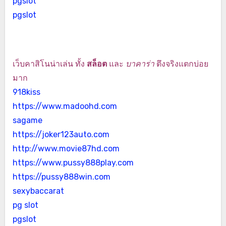
pgslot
pgslot
เว็บคาสิโนน่าเล่น ทั้ง
สล็อต
และ
บาคาร่า
ตึงจริงแตกบ่อย
มาก
918kiss
https://www.madoohd.com
sagame
https://joker123auto.com
http://www.movie87hd.com
https://www.pussy888play.com
https://pussy888win.com
sexybaccarat
pg slot
pgslot