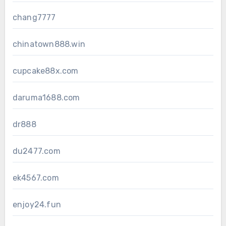
chang7777
chinatown888.win
cupcake88x.com
daruma1688.com
dr888
du2477.com
ek4567.com
enjoy24.fun