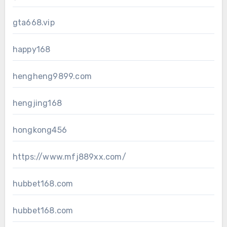
gta668.vip
happy168
hengheng9899.com
hengjing168
hongkong456
https://www.mfj889xx.com/
hubbet168.com
hubbet168.com