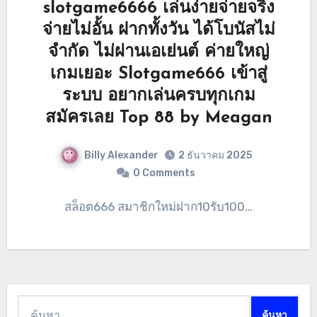
slotgame6666 เล่นง่ายจ่ายจริง
จ่ายไม่อั้น ฝากทั้งวัน ได้โบนัสไม่
จำกัด ไม่ผ่านเอเย่นต์ ค่ายใหญ่
เกมเยอะ Slotgame666 เข้าสู่
ระบบ อยากเล่นครบทุกเกม
สมัครเลย Top 88 by Meagan
Billy Alexander
2 ธันวาคม 2025
0 Comments
สล็อต666 สมาชิกใหม่ฝาก10รับ100…
ค้นหา