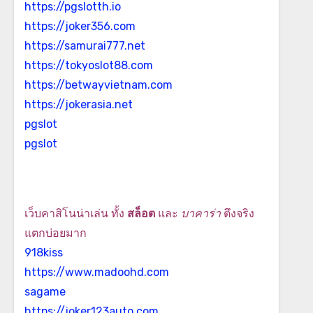
https://pgslotth.io
https://joker356.com
https://samurai777.net
https://tokyoslot88.com
https://betwayvietnam.com
https://jokerasia.net
pgslot
pgslot
เว็บคาสิโนน่าเล่น ทั้ง
สล็อต
และ
บาคาร่า
ตึงจริง
แตกบ่อยมาก
918kiss
https://www.madoohd.com
sagame
https://joker123auto.com