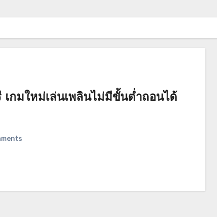
 เกมใหม่เล่นเพลินไม่มีขั้นต่ำถอนได้
mments