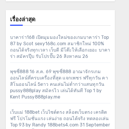
เรื่องล่าสุด
บาคาร่า168 เปิดมุมมองใหม่ของเกมบาคาร่า Top
87 by Scot sexy168c.com สมาชิกใหม่ 100%
ถอนได้จริงทุกเวลา เว็บดี มีโต๊ะให้เลือกเยอะ บาคา
ร่า สมัครปุ๊บ รับโปรปั๊บ 26 สิงหาคม 26
พุซซี่888 16 ส.ค. 69 พุซซี่888 อาณาจักรเกม
ออนไลน์ที่ครบเครื่องที่สุด แจกเพชร ฟรีทุกวัน คา
สิโนออนไลน์ 5ดาว คนเล่นไม่ต่ำกว่าแสนทุกวัน
pussy888play สมัครไว เล่นได้ทันที Top 1 by
Kent Pussy888play.me
เว็บแม่ 188bet เว็บไซต์ตรง สล็อตเว็บตรง เครดิต
ฟรี โปรโมชั่นแรง เล่นง่าย ถอนได้จริง ทดลองเล่น
Top 93 by Randy 188bets4.com 31 September