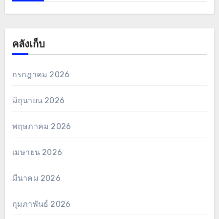
คลังเก็บ
กรกฎาคม 2026
มิถุนายน 2026
พฤษภาคม 2026
เมษายน 2026
มีนาคม 2026
กุมภาพันธ์ 2026