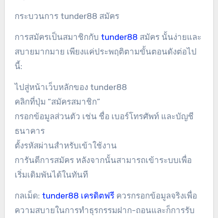
กระบวนการ tunder88 สมัคร
การสมัครเป็นสมาชิกกับ
tunder88
สมัคร นั้นง่ายและ
สบายมากมาย เพียงแค่ประพฤติตามขั้นตอนดังต่อไป
นี้:
ไปสู่หน้าเว็บหลักของ tunder88
คลิกที่ปุ่ม “สมัครสมาชิก”
กรอกข้อมูลส่วนตัว เช่น ชื่อ เบอร์โทรศัพท์ และบัญชี
ธนาคาร
ตั้งรหัสผ่านสำหรับเข้าใช้งาน
การันตีการสมัคร หลังจากนั้นสามารถเข้าระบบเพื่อ
เริ่มเดิมพันได้ในทันที
กลเม็ด:
tunder88 เครดิตฟรี
ควรกรอกข้อมูลจริงเพื่อ
ความสบายในการทำธุรกรรมฝาก-ถอนและก็การรับ