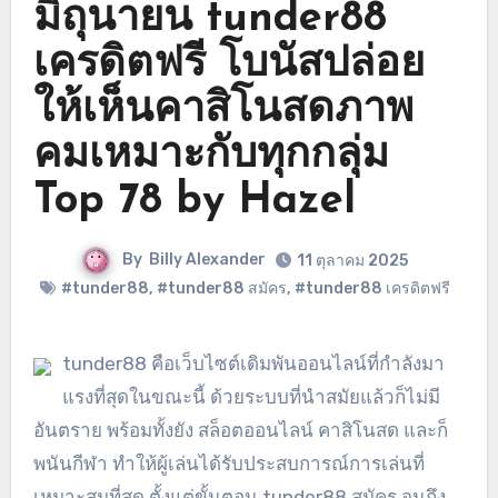
มิถุนายน tunder88
เครดิตฟรี โบนัสปล่อย
ให้เห็นคาสิโนสดภาพ
คมเหมาะกับทุกกลุ่ม
Top 78 by Hazel
By
Billy Alexander
11 ตุลาคม 2025
#tunder88
,
#tunder88 สมัคร
,
#tunder88 เครดิตฟรี
tunder88 คือเว็บไซต์เดิมพันออนไลน์ที่กำลังมา
แรงที่สุดในขณะนี้ ด้วยระบบที่นำสมัยแล้วก็ไม่มี
อันตราย พร้อมทั้งยัง สล็อตออนไลน์ คาสิโนสด และก็
พนันกีฬา ทำให้ผู้เล่นได้รับประสบการณ์การเล่นที่
เหมาะสมที่สุด ตั้งแต่ขั้นตอน tunder88 สมัคร จนถึง