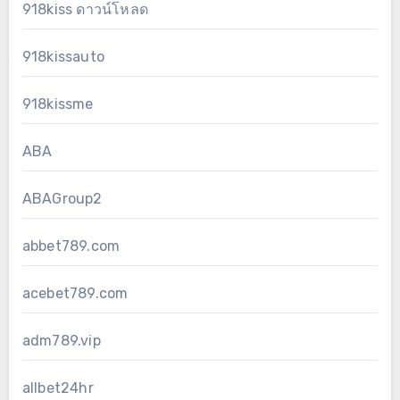
918kiss ดาวน์โหลด
918kissauto
918kissme
ABA
ABAGroup2
abbet789.com
acebet789.com
adm789.vip
allbet24hr