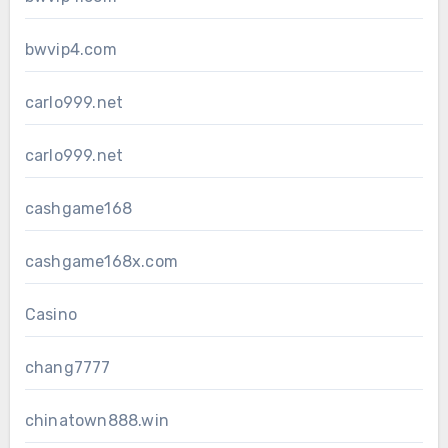
bwvip4.com
carlo999.net
carlo999.net
cashgame168
cashgame168x.com
Casino
chang7777
chinatown888.win