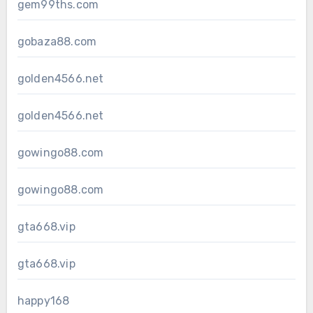
gem99ths.com
gobaza88.com
golden4566.net
golden4566.net
gowingo88.com
gowingo88.com
gta668.vip
gta668.vip
happy168