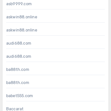
asb9999.com
askwin88.online
askwin88.online
audi688.com
audi688.com
ba88th.com
ba88th.com
babet555.com
Baccarat