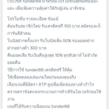
เว็บไซต์ tunder88 มาพร้อมโปรโมชั่นสุดพิเศษเยอะ
แยะ เพื่อเพิ่มความคุ้มค่าให้กับผู้เล่น อาทิเช่น:
โปรโมชั่น รายละเอียด ข้อแม้
ต้อนรับสมาชิกใหม่ รับเครดิตฟรี 100 บาท สมัครและก็
การันตีตัวตน
โบนัสฝากครั้งแรก รับโบนัสเพิ่ม 50% ของยอดฝาก
ฝากอย่างต่ำ 300 บาท
คืนยอดเสีย รับเงินคืนสูงสุด 10% ทุกสัปดาห์ ไม่จำกัด
ยอดคืน
วิธีการใช้ tunder88 เครดิตฟรี ให้คุ้ม
ใช้เพื่อทดลองเล่นเกมใหม่ก่อนลงทุนจริง
เลือกเกมที่มีอัตรา RTP สูงเพื่อเพิ่มช่องทางทำกำไร
ตรวจตราข้อตกลงกระบวนการทำเทิร์นโอเวอร์ก่อนใช้
งาน
เกมที่ได้รับความนิยมบน tunder88