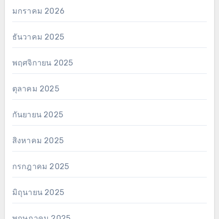
มกราคม 2026
ธันวาคม 2025
พฤศจิกายน 2025
ตุลาคม 2025
กันยายน 2025
สิงหาคม 2025
กรกฎาคม 2025
มิถุนายน 2025
พฤษภาคม 2025