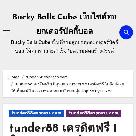
Skip
to
Bucky Balls Cube เว็บไซต์ทอ
content
ยกเตอร์บัคกี้บอล
Bucky Balls Cube เป็นที่รวมสุดยอดทอยกเตอร์บัคกี้
บอล ให้คุณทำลายสำเร็จกับความคิดสร้างสรรค์
Home
tunder88express.com
tunder88 เครดิตฟรี 1 มิถุนายน tunder88 เครดิตฟรี โบนัสปล่อย
ให้เห็นคาสิโนสดภาพคมเหมาะกับทุกกลุ่ม Top 78 by Hazel
tunder88express.com
tunder88express.com
tunder88 เครดิตฟรี 1