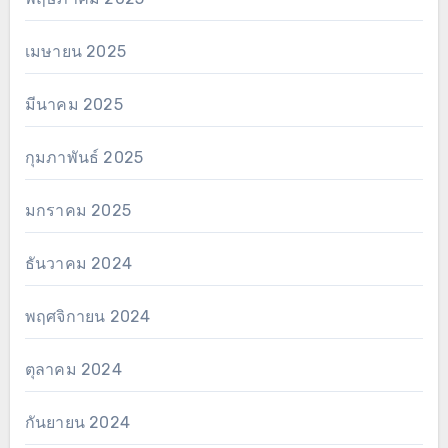
เมษายน 2025
มีนาคม 2025
กุมภาพันธ์ 2025
มกราคม 2025
ธันวาคม 2024
พฤศจิกายน 2024
ตุลาคม 2024
กันยายน 2024