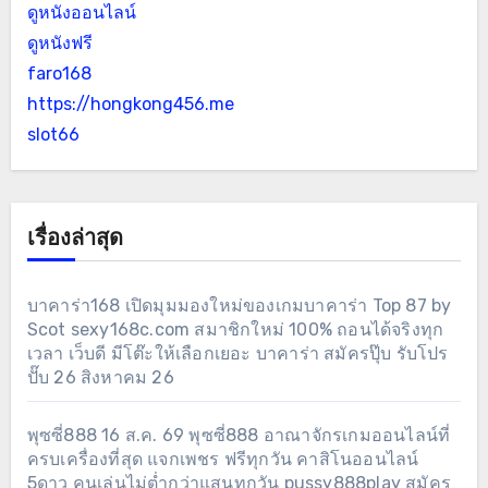
ดูหนังออนไลน์
ดูหนังฟรี
faro168
https://hongkong456.me
slot66
เรื่องล่าสุด
บาคาร่า168 เปิดมุมมองใหม่ของเกมบาคาร่า Top 87 by
Scot sexy168c.com สมาชิกใหม่ 100% ถอนได้จริงทุก
เวลา เว็บดี มีโต๊ะให้เลือกเยอะ บาคาร่า สมัครปุ๊บ รับโปร
ปั๊บ 26 สิงหาคม 26
พุซซี่888 16 ส.ค. 69 พุซซี่888 อาณาจักรเกมออนไลน์ที่
ครบเครื่องที่สุด แจกเพชร ฟรีทุกวัน คาสิโนออนไลน์
5ดาว คนเล่นไม่ต่ำกว่าแสนทุกวัน pussy888play สมัคร