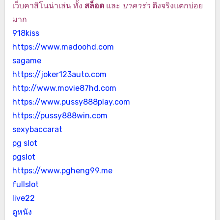
เว็บคาสิโนน่าเล่น ทั้ง
สล็อต
และ
บาคาร่า
ตึงจริงแตกบ่อย
มาก
918kiss
https://www.madoohd.com
sagame
https://joker123auto.com
http://www.movie87hd.com
https://www.pussy888play.com
https://pussy888win.com
sexybaccarat
pg slot
pgslot
https://www.pgheng99.me
fullslot
live22
ดูหนัง