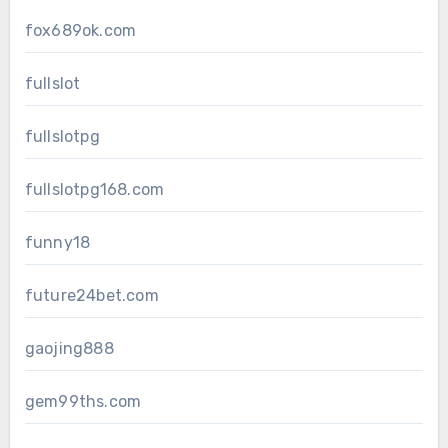
fox689ok.com
fullslot
fullslotpg
fullslotpg168.com
funny18
future24bet.com
gaojing888
gem99ths.com