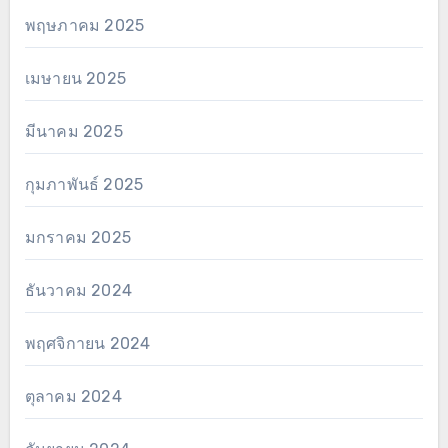
พฤษภาคม 2025
เมษายน 2025
มีนาคม 2025
กุมภาพันธ์ 2025
มกราคม 2025
ธันวาคม 2024
พฤศจิกายน 2024
ตุลาคม 2024