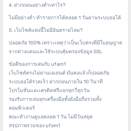
4. ฝากถอนอย่างต่ำเท่าไร?
ไม่มีอย่างต่ำ ทำรายการได้ตลอด 1 วันผ่านระบบออโต้
5. เว็บไซต์แห่งนี้ไม่มีอันตรายไหม?
ปลอดภัย 100% เพราะเหตุว่าเป็นเว็บตรงที่มีใบอนุญาต
จากต่างแดนและใช้ระบบคุ้มครองข้อมูล SSL
ข้อดีของการเล่นกับ ufam1
เว็บไซต์ตรงไม่ผ่านเอเย่นต์ มั่นคงแล้วก็ปลอดภัย
ระบบออโต้รวดเร็ว ฝากถอนภายใน 10 วินาที
โปรโมชั่นและเครดิตฟรีแจกทุกวี่ทุกวัน
รองรับการเล่นทุกเครื่องมือทั้งยังมือถือรวมทั้ง
คอมพิวเตอร์
คณะทำงานดูแลตลอด 1 วัน ไม่มีวันหยุด
สรุปภาพรวมของ ufam1