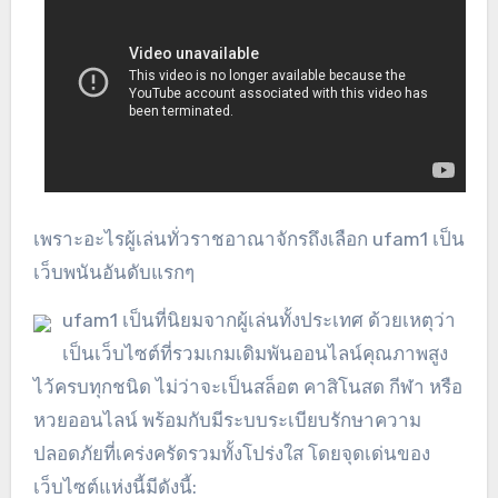
เพราะอะไรผู้เล่นทั่วราชอาณาจักรถึงเลือก ufam1 เป็น
เว็บพนันอันดับแรกๆ
ufam1 เป็นที่นิยมจากผู้เล่นทั้งประเทศ ด้วยเหตุว่า
เป็นเว็บไซต์ที่รวมเกมเดิมพันออนไลน์คุณภาพสูง
ไว้ครบทุกชนิด ไม่ว่าจะเป็นสล็อต คาสิโนสด กีฬา หรือ
หวยออนไลน์ พร้อมกับมีระบบระเบียบรักษาความ
ปลอดภัยที่เคร่งครัดรวมทั้งโปร่งใส โดยจุดเด่นของ
เว็บไซต์แห่งนี้มีดังนี้: