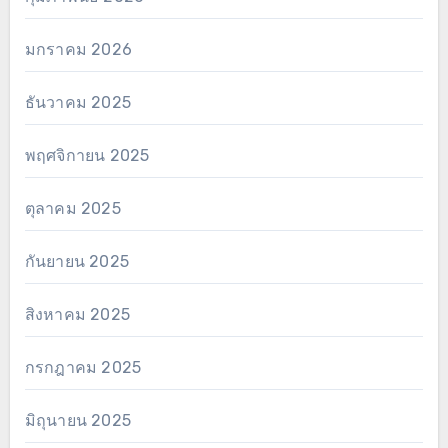
มกราคม 2026
ธันวาคม 2025
พฤศจิกายน 2025
ตุลาคม 2025
กันยายน 2025
สิงหาคม 2025
กรกฎาคม 2025
มิถุนายน 2025