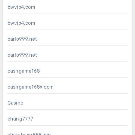
bwvip4.com
bwvip4.com
carlo999.net
carlo999.net
cashgame168
cashgame168x.com
Casino
chang7777
chinatown888.win