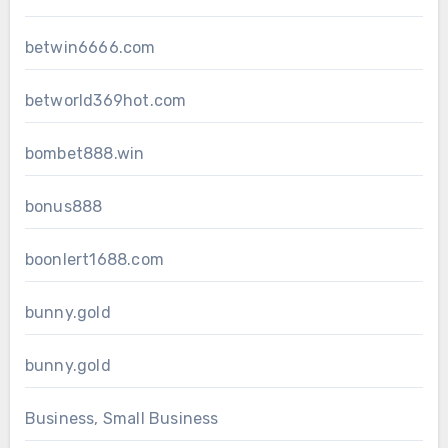
betwin6666.com
betworld369hot.com
bombet888.win
bonus888
boonlert1688.com
bunny.gold
bunny.gold
Business, Small Business