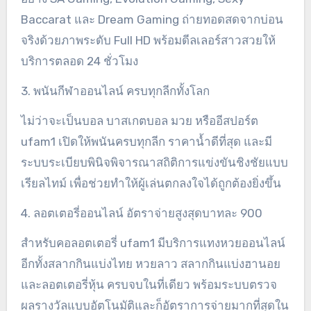
Baccarat และ Dream Gaming ถ่ายทอดสดจากบ่อน
จริงด้วยภาพระดับ Full HD พร้อมดีลเลอร์สาวสวยให้
บริการตลอด 24 ชั่วโมง
3. พนันกีฬาออนไลน์ ครบทุกลีกทั้งโลก
ไม่ว่าจะเป็นบอล บาสเกตบอล มวย หรืออีสปอร์ต
ufam1 เปิดให้พนันครบทุกลีก ราคาน้ำดีที่สุด และมี
ระบบระเบียบพินิจพิจารณาสถิติการแข่งขันชิงชัยแบบ
เรียลไทม์ เพื่อช่วยทำให้ผู้เล่นตกลงใจได้ถูกต้องยิ่งขึ้น
4. ลอตเตอรี่ออนไลน์ อัตราจ่ายสูงสุดบาทละ 900
สำหรับคอลอตเตอรี่ ufam1 มีบริการแทงหวยออนไลน์
อีกทั้งสลากกินแบ่งไทย หวยลาว สลากกินแบ่งฮานอย
และลอตเตอรี่หุ้น ครบจบในที่เดียว พร้อมระบบตรวจ
ผลรางวัลแบบอัตโนมัติและก็อัตราการจ่ายมากที่สุดใน