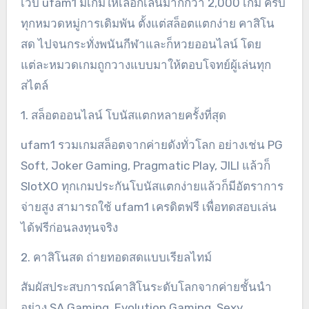
เว็บ ufam1 มีเกมให้เลือกเล่นมากกว่า 2,000 เกม ครบ
ทุกหมวดหมู่การเดิมพัน ตั้งแต่สล็อตแตกง่าย คาสิโน
สด ไปจนกระทั่งพนันกีฬาและก็หวยออนไลน์ โดย
แต่ละหมวดเกมถูกวางแบบมาให้ตอบโจทย์ผู้เล่นทุก
สไตล์
1. สล็อตออนไลน์ โบนัสแตกหลายครั้งที่สุด
ufam1 รวมเกมสล็อตจากค่ายดังทั่วโลก อย่างเช่น PG
Soft, Joker Gaming, Pragmatic Play, JILI แล้วก็
SlotXO ทุกเกมประกันโบนัสแตกง่ายแล้วก็มีอัตราการ
จ่ายสูง สามารถใช้ ufam1 เครดิตฟรี เพื่อทดสอบเล่น
ได้ฟรีก่อนลงทุนจริง
2. คาสิโนสด ถ่ายทอดสดแบบเรียลไทม์
สัมผัสประสบการณ์คาสิโนระดับโลกจากค่ายชั้นนำ
อย่าง SA Gaming, Evolution Gaming, Sexy