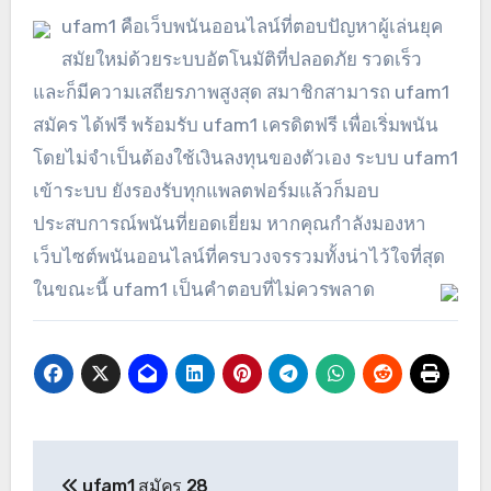
ufam1 คือเว็บพนันออนไลน์ที่ตอบปัญหาผู้เล่นยุค
สมัยใหม่ด้วยระบบอัตโนมัติที่ปลอดภัย รวดเร็ว
และก็มีความเสถียรภาพสูงสุด สมาชิกสามารถ ufam1
สมัคร ได้ฟรี พร้อมรับ ufam1 เครดิตฟรี เพื่อเริ่มพนัน
โดยไม่จำเป็นต้องใช้เงินลงทุนของตัวเอง ระบบ ufam1
เข้าระบบ ยังรองรับทุกแพลตฟอร์มแล้วก็มอบ
ประสบการณ์พนันที่ยอดเยี่ยม หากคุณกำลังมองหา
เว็บไซต์พนันออนไลน์ที่ครบวงจรรวมทั้งน่าไว้ใจที่สุด
ในขณะนี้ ufam1 เป็นคำตอบที่ไม่ควรพลาด
แนะแนว
ufam1 สมัคร 28