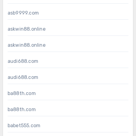
asb9999.com
askwin88.online
askwin88.online
audi688.com
audi688.com
ba88th.com
ba88th.com
babet555.com