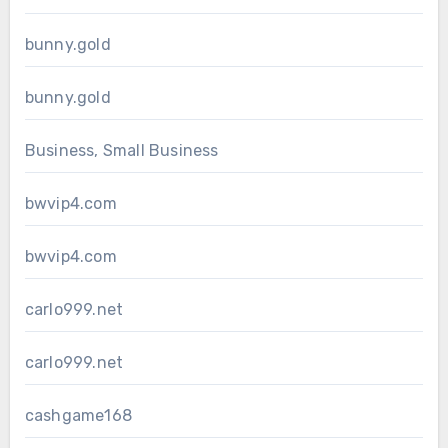
bunny.gold
bunny.gold
Business, Small Business
bwvip4.com
bwvip4.com
carlo999.net
carlo999.net
cashgame168