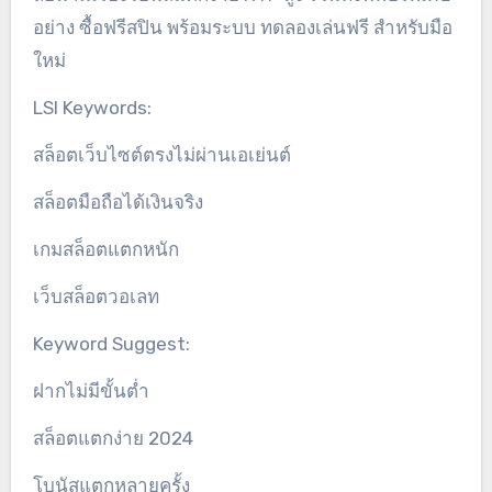
อย่าง ซื้อฟรีสปิน พร้อมระบบ ทดลองเล่นฟรี สำหรับมือ
ใหม่​
LSI Keywords:
สล็อตเว็บไซต์ตรงไม่ผ่านเอเย่นต์
สล็อตมือถือได้เงินจริง
เกมสล็อตแตกหนัก
เว็บสล็อตวอเลท​
Keyword Suggest:
ฝากไม่มีขั้นต่ำ
สล็อตแตกง่าย 2024
โบนัสแตกหลายครั้ง​