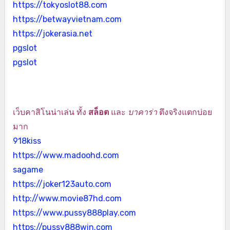
https://tokyoslot88.com
https://betwayvietnam.com
https://jokerasia.net
pgslot
pgslot
เว็บคาสิโนน่าเล่น ทั้ง
สล็อต
และ
บาคาร่า
ตึงจริงแตกบ่อย
มาก
918kiss
https://www.madoohd.com
sagame
https://joker123auto.com
http://www.movie87hd.com
https://www.pussy888play.com
https://pussy888win.com