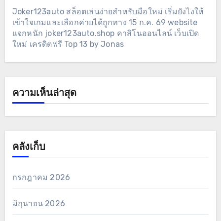
Joker123auto สล็อตเล่นง่ายสำหรับมือใหม่ เริ่มยังไงให้
เข้าใจเกมและเลือกค่ายได้ถูกทาง 15 ก.ค. 69 website
แจกหนัก joker123auto.shop คาสิโนออนไลน์ เว็บเปิด
ใหม่ เครดิตฟรี Top 13 by Jonas
ความเห็นล่าสุด
คลังเก็บ
กรกฎาคม 2026
มิถุนายน 2026