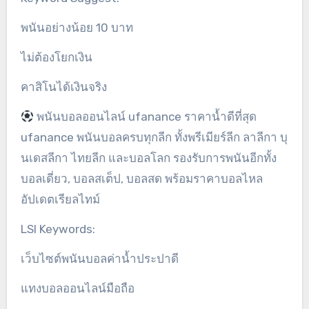
พนันอย่างน้อย 10 บาท
ไม่ต้องโยกเงิน
คาสิโนได้เงินจริง​
พนันบอลออนไลน์ ufanance ราคาน้ำดีที่สุด
ufanance พนันบอลครบทุกลีก ทั้งพรีเมียร์ลีก ลาลีกา บุ
นเดสลีกา ไทยลีก และบอลโลก รองรับการพนันอีกทั้ง
บอลเดี่ยว, บอลสเต็ป, บอลสด พร้อมราคาบอลไหล
อัปเดตเรียลไทม์​
LSI Keywords:
เว็บไซต์พนันบอลค่าน้ำประปาดี
แทงบอลออนไลน์มือถือ