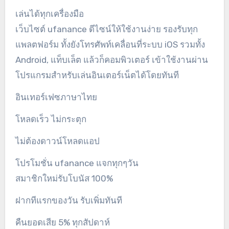
เล่นได้ทุกเครื่องมือ
เว็บไซต์ ufanance ดีไซน์ให้ใช้งานง่าย รองรับทุก
แพลตฟอร์ม ทั้งยังโทรศัพท์เคลื่อนที่ระบบ iOS รวมทั้ง
Android, แท็บเล็ต แล้วก็คอมพิวเตอร์ เข้าใช้งานผ่าน
โปรแกรมสำหรับเล่นอินเตอร์เน็ตได้โดยทันที​
อินเทอร์เฟซภาษาไทย
โหลดเร็ว ไม่กระตุก
ไม่ต้องดาวน์โหลดแอป​
โปรโมชั่น ufanance แจกทุกๆวัน
สมาชิกใหม่รับโบนัส 100%
ฝากทีแรกของวัน รับเพิ่มทันที
คืนยอดเสีย 5% ทุกสัปดาห์