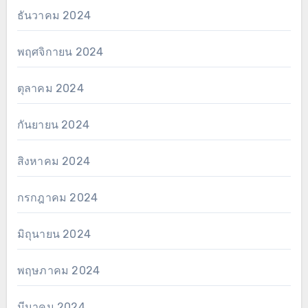
ธันวาคม 2024
พฤศจิกายน 2024
ตุลาคม 2024
กันยายน 2024
สิงหาคม 2024
กรกฎาคม 2024
มิถุนายน 2024
พฤษภาคม 2024
มีนาคม 2024