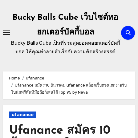
Skip
to
Bucky Balls Cube เว็บไซต์ทอ
content
ยกเตอร์บัคกี้บอล
Bucky Balls Cube เป็นที่รวมสุดยอดทอยกเตอร์บัคกี้
บอล ให้คุณทำลายสำเร็จกับความคิดสร้างสรรค์
Home
ufanance
Ufanance สมัคร 10 ธันวาคม ufanance สล็อตเว็บตรงแตกง่ายรับ
โบนัสฟรีทันทีมือถือก็เล่นได้ Top 95 by Neva
ufanance
Ufanance สมัคร 10