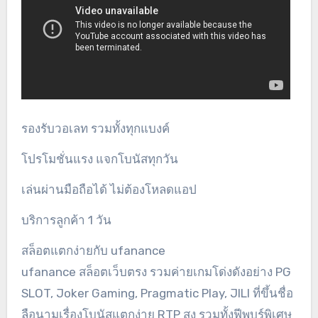
รองรับวอเลท รวมทั้งทุกแบงค์
โปรโมชั่นแรง แจกโบนัสทุกวัน
เล่นผ่านมือถือได้ ไม่ต้องโหลดแอป
บริการลูกค้า 1 วัน​
สล็อตแตกง่ายกับ ufanance
ufanance สล็อตเว็บตรง รวมค่ายเกมโด่งดังอย่าง PG
SLOT, Joker Gaming, Pragmatic Play, JILI ที่ขึ้นชื่อ
ลือนามเรื่องโบนัสแตกง่าย RTP สูง รวมทั้งฟีพบร์พิเศษ