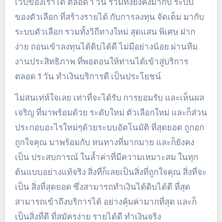
เว็บของเราได้ ตลอด 1 วัน รวมทั้งยังคงมากับ ระบบ
ของตัวเลือก ที่สร้างรายได้ กับการลงทุน จัดเต็ม มากับ
ระบบตัวเลือก รวมทั้งวิถีทางใหม่ สุดแสน พิเศษ ฝาก
ง่าย ถอนเข้าลงทุนได้ดิบได้ดี ไม่มีอย่างน้อย ผ่านทีม
งานประสิทธิภาพ ที่พอตอนให้ท่านได้เข้าสู่บริการ
ตลอด 1 วัน ทำเงินบริการดี เป็นประโยชน์
ไม่สนเท่ห์ใจเลย เท่าที่จะได้รับ การยอมรับ และเห็นผล
เจริญ ที่มาพร้อมด้วย ระดับใหม่ ตัวเลือกใหม่ และก็ส่วน
ประกอบอะไรใหม่ๆด้วยระบบอัตโนมัติ ที่สุดยอด ถูกอก
ถูกใจคุณ มาพร้อมกับ หนทางที่มากมาย และก็ยังคง
เป็น ประสบการณ์ ในล้ำค่าที่มีความเหมาะสม ในทุก
ต้นแบบอย่างแท้จริง สิ่งที่ก็เลยเป็นสิ่งที่ถูกใจคุณ สิ่งที่จะ
เป็น สิ่งที่สุดยอด ซึ่งสามารถทำเงินได้ดิบได้ดี ที่สุด
สามารถเข้าถึงบริการได้ อย่างคุ้มค่ามากที่สุด และก็
เป็นสิ่งที่ดี ที่สมัครง่าย รายได้ดี ทำเงินจริง