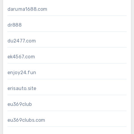
daruma1688.com
dr888
du2477.com
ek4567.com
enjoy24.fun
erisauto.site
eu369club
eu369clubs.com