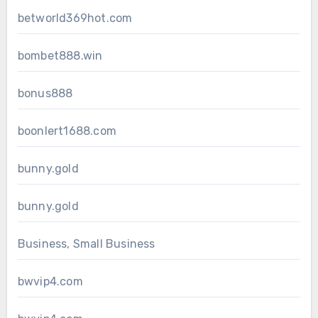
betworld369hot.com
bombet888.win
bonus888
boonlert1688.com
bunny.gold
bunny.gold
Business, Small Business
bwvip4.com