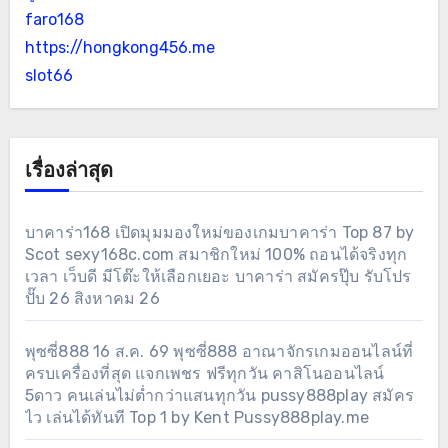
faro168
https://hongkong456.me
slot66
เรื่องล่าสุด
บาคาร่า168 เปิดมุมมองใหม่ของเกมบาคาร่า Top 87 by
Scot sexy168c.com สมาชิกใหม่ 100% ถอนได้จริงทุก
เวลา เว็บดี มีโต๊ะให้เลือกเยอะ บาคาร่า สมัครปุ๊บ รับโปร
ปั๊บ 26 สิงหาคม 26
พุซซี่888 16 ส.ค. 69 พุซซี่888 อาณาจักรเกมออนไลน์ที่
ครบเครื่องที่สุด แจกเพชร ฟรีทุกวัน คาสิโนออนไลน์
5ดาว คนเล่นไม่ต่ำกว่าแสนทุกวัน pussy888play สมัคร
ไว เล่นได้ทันที Top 1 by Kent Pussy888play.me