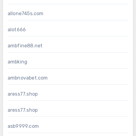
allone745s.com
alot666
ambfine88.net
ambking
ambnovabet.com
aress77.shop
aress77.shop
asb9999.com