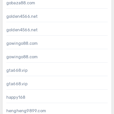
gobaza88.com
golden4566.net
golden4566.net
gowingo88.com
gowingo88.com
gta668.vip
gta668.vip
happy168
hengheng9899.com