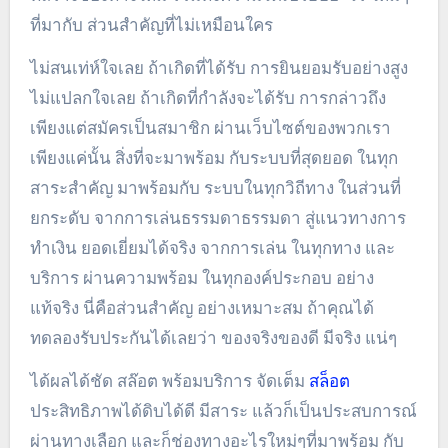
ที่มากับ ส่วนสำคัญที่ไม่เหมือนใคร
ไม่สนเท่ห์ใจเลย ถ้าเกิดที่ได้รับ การยินยอมรับอย่างสูง
ไม่แปลกใจเลย ถ้าเกิดที่กำลังจะได้รับ การกล่าวถึง
เพียงแต่สมัครเป็นสมาชิก ผ่านเว็บไซต์ของพวกเรา
เพียงแค่นั้น สิ่งที่จะมาพร้อม กับระบบที่สุดยอด ในทุก
สาระสำคัญ มาพร้อมกับ ระบบในทุกวิถีทาง ในส่วนที่
ยกระดับ จากการเล่นธรรมดาธรรมดา สู่แนวทางการ
ทำเงิน ยอดเยี่ยมได้จริง จากการเล่น ในทุกทาง และ
บริการ ผ่านความพร้อม ในทุกองค์ประกอบ อย่าง
แท้จริง นี่คือส่วนสำคัญ อย่างเหมาะสม ถ้าคุณได้
ทดลองรับประกันได้เลยว่า ของจริงของดี มีจริง แน่ๆ
ได้ผลได้ชัด สล๊อต พร้อมบริการ จัดเต็ม
สล็อต
ประสิทธิภาพได้ดิบได้ดี มีสาระ แล้วก็เป็นประสบการณ์
ผ่านทางเลือก และก็ช่องทางอะไรใหม่ๆที่มาพร้อม กับ