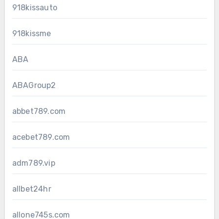
918kissauto
918kissme
ABA
ABAGroup2
abbet789.com
acebet789.com
adm789.vip
allbet24hr
allone745s.com