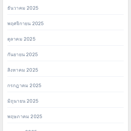
ธันวาคม 2025
พฤศจิกายน 2025
ตุลาคม 2025
กันยายน 2025
สิงหาคม 2025
กรกฎาคม 2025
มิถุนายน 2025
พฤษภาคม 2025