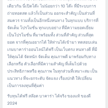
เดียวกัน นี่เปิดโต๊ะ ไม่น้อยกว่า 10 โต๊ะ ที่มีระบบการ
ถ่ายทอดสด แล้วก็เป็นส่วน ออกจะสำคัญ เป็นส่วนที่
สมควร รวมทั้งเป็นอีกหนึ่งหนทาง ในทุกแบบ บริการที่
จัดเต็ม โปรโมชั่น ทุกแบบอย่าง ที่มีความยอดเยี่ยม
เป็นโปรโมชั่น ที่มาพร้อมทั้ง ส่วนที่สำคัญ ส่วนที่สุด
ยอด จากที่คุณอยากได้ ให้ท่านได้เข้ามา ทดสอบเล่น
เกมบาคาร่าออนไลน์ได้ฟรี เป็นเว็บตรง หนทางดี ที่มี
ให้คุณได้ จัดหนัก จัดเต็ม คุณภาพดี มาพร้อมกับทาง
เลือกหรือ ตัวเลือกที่มีความสำคัญ ที่เต็มไปด้วย
ประสิทธิภาพหรือ คุณภาพ ในทุกส่วนที่เหมาะสม เป็น
แนวทาง ที่จะยกระดับ จัดแจง เรื่องปกติ ให้เปลี่ยน
เป็นการลงทุนที่คุ้มค่า
รับทุนได้ฟรี สล๊อต บาคาร่า ได้จริง ของแท้ ของดี
2024