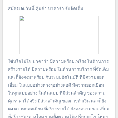
สมัครเลยวันนี้ คุ้มค่า บาคาร่า รับจัดเต็ม
ใช่หรือไม่ใช่ บาคาร่า มีความพร้อมเพรียง ในด้านการ
สร้างรายได้ มีความพร้อม ในด้านการบริการ ที่จัดเต็ม
และก็ยังคงมาพร้อม กับระบบอัตโนมัติ ที่มีความยอด
เยี่ยม ในแบบอย่างต่างๆอย่างพอดี มีความยอดเยี่ยม
ในทุกแบบอย่าง ในต้นแบบ ที่มีส่วนสำคัญ ของความ
คุ้มราคาได้จริง มีส่วนสำคัญ ของการทำเงิน และก็ยัง
คง ความยอดเยี่ยม ที่สร้างรายได้ ยังคงความยอดเยี่ยม
ที่สร้างช่องทางใหม่ รวมทั้งความได้เปรียบอะไร ใหม่ๆ