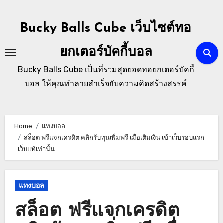
Skip
to
Bucky Balls Cube เว็บไซต์ทอ
content
ยกเตอร์บัคกี้บอล
Bucky Balls Cube เป็นที่รวมสุดยอดทอยกเตอร์บัคกี้
บอล ให้คุณทำลายสำเร็จกับความคิดสร้างสรรค์
Home
แทงบอล
สล็อต ฟรีแจกเครดิต คลิกรับทุนเพิ่มฟรี เมื่อเติมเงิน เข้าเว็บรอบแรก
เว็บแท้เท่านั้น
แทงบอล
สล็อต ฟรีแจกเครดิต