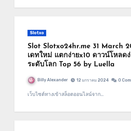
Slotxo
Slot Slotxo24hr.me 31 March 20
เดทใหม่ แตกง่ายx10 ดาวน์โหลดง่า
ระดับโลก Top 56 by Luella
Billy Alexander
12 มกราคม 2024
0 Com
เว็บไซต์ทางเข้าสล็อตออนไลน์จาก…