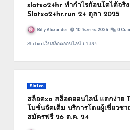
slotxo24hr ทำกำไรก้อนโตได้จริ
Slotxo24hr.run 24 ตุลา 2025
Billy Alexander
10 กันยายน 2025
0 Com
Slotxo เว็บสล็อตออนไลน์ มาแรง …
Slotxo
สล็อตxo สล็อตออนไลน์ แตกง่าย T
โมชั่นจัดเต็ม บริการโดยผู้เชี่ย
สมัครฟรี 26 ต.ค. 24