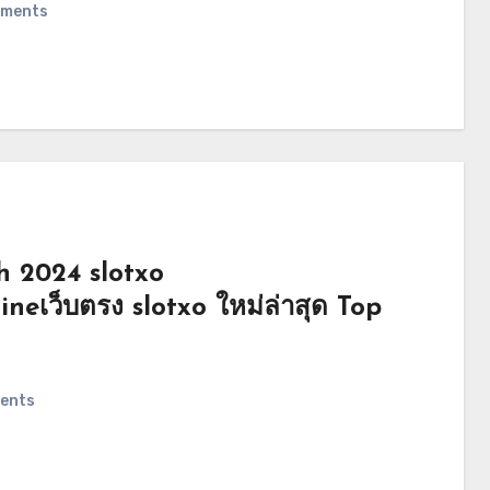
ments
h 2024 slotxo
neเว็บตรง slotxo ใหม่ล่าสุด Top
ents