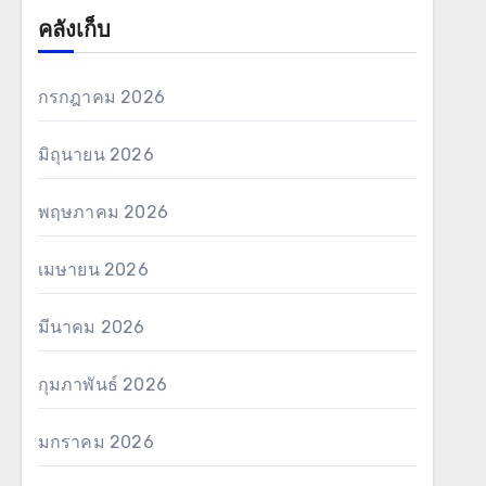
คลังเก็บ
กรกฎาคม 2026
มิถุนายน 2026
พฤษภาคม 2026
เมษายน 2026
มีนาคม 2026
กุมภาพันธ์ 2026
มกราคม 2026