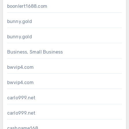
boonlert1688.com
bunny.gold
bunny.gold
Business, Small Business
bwvip4.com
bwvip4.com
carlo999.net
carlo999.net
cashgame168