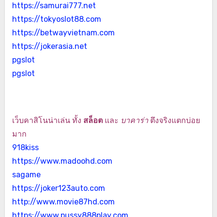
https://samurai777.net
https://tokyoslot88.com
https://betwayvietnam.com
https://jokerasia.net
pgslot
pgslot
เว็บคาสิโนน่าเล่น ทั้ง
สล็อต
และ
บาคาร่า
ตึงจริงแตกบ่อย
มาก
918kiss
https://www.madoohd.com
sagame
https://joker123auto.com
http://www.movie87hd.com
https://www.pussy888play.com