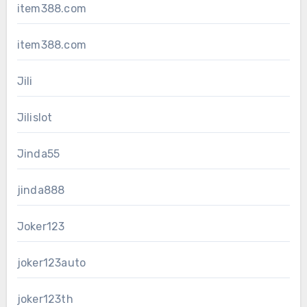
item388.com
item388.com
Jili
Jilislot
Jinda55
jinda888
Joker123
joker123auto
joker123th