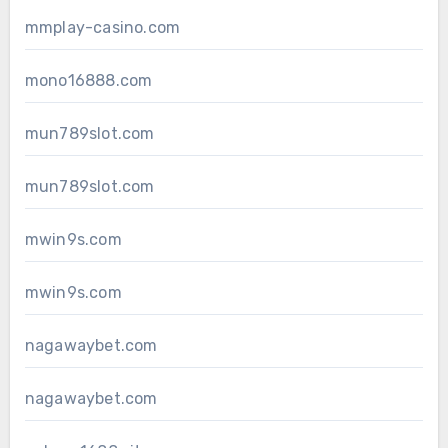
mmplay-casino.com
mono16888.com
mun789slot.com
mun789slot.com
mwin9s.com
mwin9s.com
nagawaybet.com
nagawaybet.com