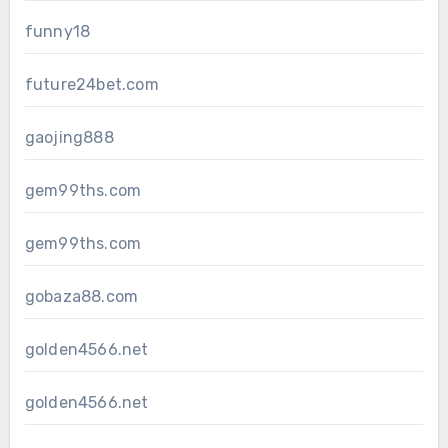
funny18
future24bet.com
gaojing888
gem99ths.com
gem99ths.com
gobaza88.com
golden4566.net
golden4566.net