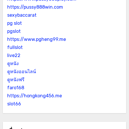
https://pussy888win.com
sexybaccarat
pg slot
pgslot
https://www.pgheng99.me
fullslot
live22
ดูหนัง
ดูหนังออนไลน์
ดูหนังฟรี
faro168
https://hongkong456.me
slot66