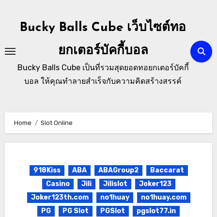
Skip
to
Bucky Balls Cube เว็บไซต์ทอ
content
ยกเตอร์บัคกี้บอล
Bucky Balls Cube เป็นที่รวมสุดยอดทอยกเตอร์บัคกี้
บอล ให้คุณทำลายสำเร็จกับความคิดสร้างสรรค์
Home
Slot Online
918Kiss
ABA
ABAGroup2
Baccarat
Casino
Jili
Jilislot
Joker123
Joker123th.com
no1huay
no1huay.com
PG
PG Slot
PGSlot
pgslot77.in