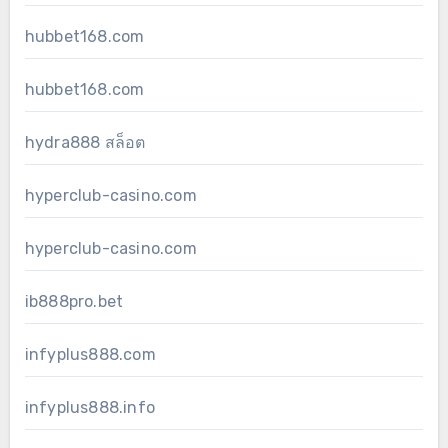
hubbet168.com
hubbet168.com
hydra888 สล็อต
hyperclub-casino.com
hyperclub-casino.com
ib888pro.bet
infyplus888.com
infyplus888.info