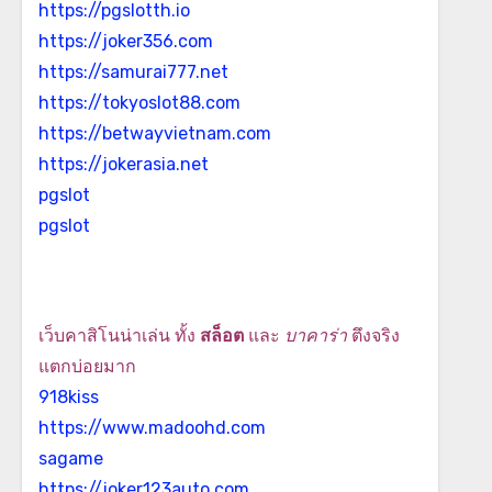
https://pgslotth.io
https://joker356.com
https://samurai777.net
https://tokyoslot88.com
https://betwayvietnam.com
https://jokerasia.net
pgslot
pgslot
เว็บคาสิโนน่าเล่น ทั้ง
สล็อต
และ
บาคาร่า
ตึงจริง
แตกบ่อยมาก
918kiss
https://www.madoohd.com
sagame
https://joker123auto.com