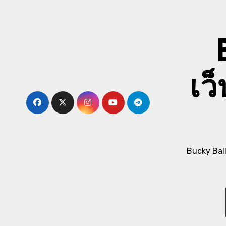
Skip
to
content
เว
Bucky Ball