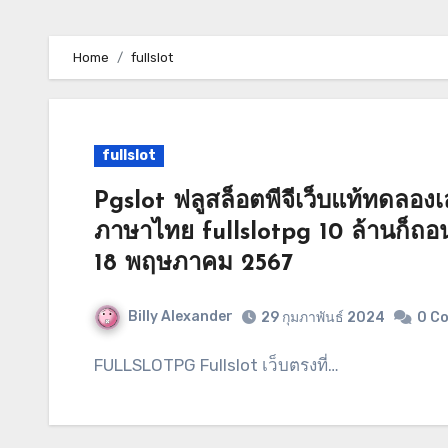
Home
fullslot
fullslot
Pgslot ฟลูสล็อตพีจีเว็บแท้ทดลอง
ภาษาไทย fullslotpg 10 ล้านก็ถอน
18 พฤษภาคม 2567
Billy Alexander
29 กุมภาพันธ์ 2024
0 C
FULLSLOTPG Fullslot เว็บตรงที่…