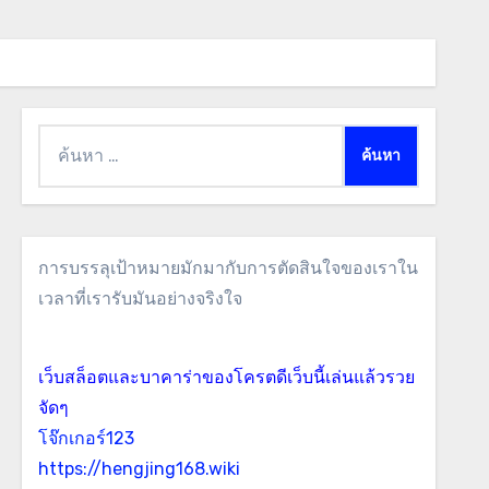
ค้นหา
สำหรับ:
การบรรลุเป้าหมายมักมากับการตัดสินใจของเราใน
เวลาที่เรารับมันอย่างจริงใจ
เว็บสล็อตและบาคาร่าของโครตดีเว็บนี้เล่นแล้วรวย
จัดๆ
โจ๊กเกอร์123
https://hengjing168.wiki